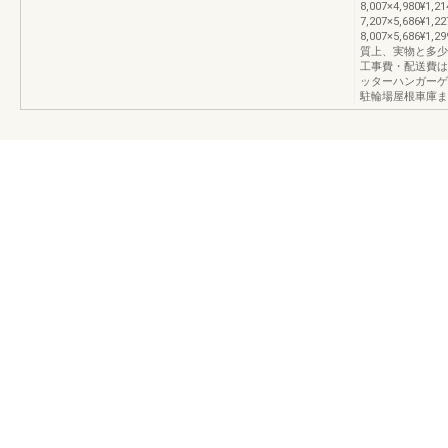
8,007×4,980¥1,21
7,207×5,686¥1,22
8,007×5,686¥1
質上、実物と多少
工事費・配送費は
ッターハンガーゲ
駐輪場屋根車庫ま