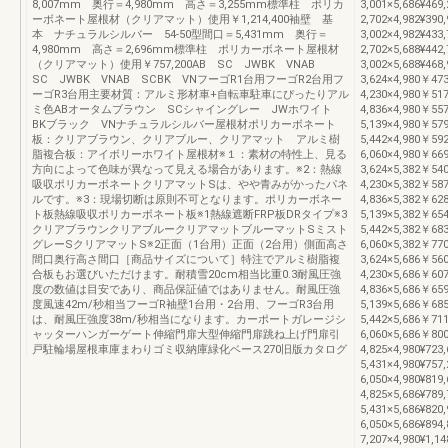
8,007mm 奥行＝4,980mm 高さ＝3,255mm標準柱 ポリカ
3,001×5,686¥4
ーボネート屋根材（クリアマット）使用￥1,214,400袖壁 基
2,702×4,982¥390
本 ナチュラルシルバー 54-50型間口＝5,431mm 奥行＝
3,002×4,982¥433
4,980mm 高さ＝2,696mm標準柱 ポリカーボネート屋根材
2,702×5,688¥442
（クリアマット）使用￥757,200AB SC JWBK VNAB
3,002×5,688¥46
SC JWBK VNAB SCBK VNフーゴR1台用フーゴR2台用フ
3,624×4,980￥47
ーゴR3台用主要材質：アルミ形材車+自転車駐車にぴったりアル
4,230×4,980￥51
ミ色ABオータムブラウン SCシャイングレー JWホワイト
4,836×4,980￥55
BKブラック VNナチュラルシルバー屋根材ポリカーボネート
5,139×4,980￥57
板：クリアブラウン、クリアブルー、クリアマット アルミ樹
5,442×4,980￥59
脂複合板：アイボリーホワイト屋根材※１：素材の特性上、見る
6,060×4,980￥66
方向によって色味が異なって見える場合があります。※2：熱線
3,624×5,382￥54
吸収ポリカーボネートクリアマットSは、やや青みがかったパネ
4,230×5,382￥58
ルです。※3：現場切断は原則不可となります。ポリカーボネー
4,836×5,382￥62
ト板熱線吸収ポリカーボネート板※1熱線遮断FRP板DRタイプ※3
5,139×5,382￥65
クリアブラウンクリアブルークリアマットブルーマットSミスト
5,442×5,382￥68
グレーSクリアマットS※2正面（1台用）正面（2台用）側面高さ
6,060×5,382￥77
間口奥行高さ間口［商品サイズについて］特注でアルミ樹脂複
3,624×5,686￥56
合板もお選びいただけます。耐積雪20cm相当比重0.3耐風圧強
4,230×5,686￥60
度の数値は目安であり、商品保証値ではありません。耐風圧強
4,836×5,686￥65
度風速42m/秒相当フーゴR袖壁1台用・2台用、フーゴR3台用
5,139×5,686￥68
は、耐風圧強度38m/秒相当になります。カーポートガレージシ
5,442×5,686￥71
ャッターハンガーゲート伸縮門扉大型伸縮門扉跳ね上げ門扉引
6,060×5,686￥8
戸駐輪場屋根車庫まわりゴミ収納庫緑化ベース270旧版カタログ
4,825×4,980¥723
5,431×4,980¥757
6,050×4,980¥819
4,825×5,686¥789
5,431×5,686¥820
6,050×5,686¥89
7,207×4,980¥1,14