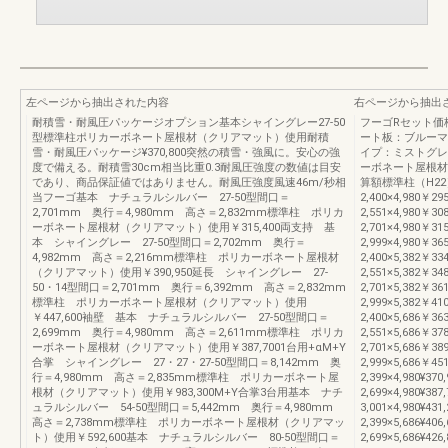
左ページから抽出された内容
右ページから抽出
耐積雪・耐風圧パッケージオプション基本シャイングレー27-50
フーゴRセット価
型標準柱ポリカーボネート屋根材（クリアマット）使用耐積
ート板：ブルーマ
雪・耐風圧パッケージ¥370,800突然の積雪・強風に。安心の強
イプ：ミストグレ
度で備える。耐積雪30cm相当比重0.3耐風圧強度の数値は目安
ーボネート屋根材
であり、商品保証値ではありません。耐風圧強度風速46m/秒相
算額標準柱（H22
当フーゴ基本 ナチュラルシルバー 27-50型間口＝
2,400×4,980￥29
2,701mm 奥行＝4,980mm 高さ＝2,832mm標準柱 ポリカ
2,551×4,980￥30
ーボネート屋根材（クリアマット）使用￥315,400両支持 基
2,701×4,980￥31
本 シャイングレー 27-50型間口＝2,702mm 奥行＝
2,999×4,980￥36
4,982mm 高さ＝2,216mm標準柱 ポリカーボネート屋根材
2,400×5,382￥33
（クリアマット）使用￥390,950延長 シャイングレー 27-
2,551×5,382￥34
50・14型間口＝2,701mm 奥行＝6,392mm 高さ＝2,832mm
2,701×5,382￥36
標準柱 ポリカーボネート屋根材（クリアマット）使用
2,999×5,382￥41
￥447,600袖壁 基本 ナチュラルシルバー 27-50型間口＝
2,400×5,686￥36
2,699mm 奥行＝4,980mm 高さ＝2,611mm標準柱 ポリカ
2,551×5,686￥37
ーボネート屋根材（クリアマット）使用￥387,7001台用+αM+Y
2,701×5,686￥38
合掌 シャイングレー 27・27・27-50型間口＝8,142mm 奥
2,999×5,686￥4
行＝4,980mm 高さ＝2,835mm標準柱 ポリカーボネート屋
2,399×4,980¥370
根材（クリアマット）使用￥983,300M+Y合掌3台用基本 ナチ
2,699×4,980¥387
ュラルシルバー 54-50型間口＝5,442mm 奥行＝4,980mm
3,001×4,980¥431
高さ＝2,738mm標準柱 ポリカーボネート屋根材（クリアマッ
2,399×5,686¥406
ト）使用￥592,600基本 ナチュラルシルバー 80-50型間口＝
2,699×5,686¥426