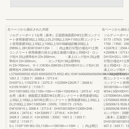
左ページから抽出された内容
右ページから抽出
ソルディーポート1台用（基本）正面図側面図DW2土間コンクリ
ソルディーポート
ート併用基礎50以上50以上DL2100以上50※1100土間コンクリー
5173（5763）DW
ト併用基礎50以上50以上100以上50100縁端距離200以上
1700〔1950〕230
2989G.L.2813DW1DW1135※〔 〕内は奥行57型の場合※1土間
※22478.2〔2504
コンクリート併用基礎の深さは独立基礎の場合と同様※2・ロン
※25008.4〔5713
グ柱H:25は標準柱H:23+200mm。 ・凍上ロング柱H:25は標
DH1DH2G.L.
準柱H:23+200mm。 ・ロング柱H:30は標準柱
57型の場合※1
H:23+700mm。サイズW30-L50W30-L57DH0DH1ロング柱H:25
合と同様※2・ロン
標準柱H:23W30-L50W30-
凍上ロング柱H：
L57500500550.4529.4505505573.4552.4DL1DW1600600600600600600600600DW
H：30は標準柱H：2
1051.2〔1203.7〕5008.4〔5713.4〕
間コンクリート併用基
DH03°G.L.1102378.3〔2370.3〕※22300※22639.7〔2668.6〕
コンクリート併用基
※2109.91007.2〔1159.7〕
50100100⇦⇨1
DH1100100DL1DL1100⇦100⇦⇨100⇨1002454.6〔2475.6〕※22
W54-L50DH0DH1D
台用（基本）側面図正面図DW2土間コンクリート併用基礎50以
L57500W54-L50W6
上50以上100以上50100土間コンクリート併用基礎50以上50以上
L57500602.8500.
DL2100以上50※11005349（5939）1355173（5763）
L50500615.9526.
DW1DW1G.L.5008.4〔5713.4〕DH0100100DH12300※2HB：
L50505638.9549
2454.6〔2475.6〕※2※32689.7〔2718.6〕※2※3HF：
ロング柱H：25標
2428.3〔2420.3〕※2※32950〔3350〕1051.2〔1203.7〕
（基本）正面図13529
1007.2〔1159.7〕
DH0100100100
G.L.1103°109.9DL1DL1100⇦⇨100100⇦⇨100※（ ）内は間口
607.2〔659.7〕1