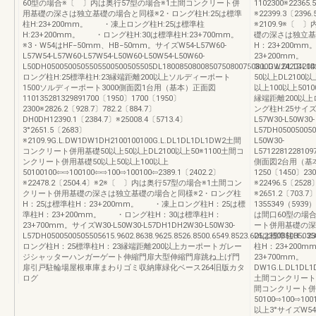
60型の場合※〔 〕内は奥行57型の場合※1土間コンクリート併
1102300※22365
用基礎の深さは独立基礎の場合と同様※2・ロング柱H:25は標準
※22399.3〔2396
柱H:23+200mm。 ・凍上ロング柱H:25は標準柱
※2109.9※〔
H:23+200mm。 ・ロング柱H:30は標準柱H:23+700mm。
礎の深さは独立基
※3・W54はHF−50mm、HB−50mm。サイズW54-L57W60-
H：23+200m
L57W54-L57W60-L57W54-L50W60-L50W54-L50W60-
23+200mm。
L50DH0500500505505500500505505DL1800850800850750800750800DW2420420420
G.L.G.L.DL1
ロング柱H:25標準柱H:23縁端距離200以上ソルディーポート
50以上DL2100
1500ソルディーポート3000側面図1台用（基本）正面図
以上100以上50100
110135281329891700〔1950〕1700〔1950〕
縁端距離200以上ロ
2300※2826.2〔928.7〕782.2〔884.7〕
ング柱H:25サイズW3
DH0DH12390.1〔2384.7〕※25008.4〔5713.4〕
L57W30-L50W30-
3°2651.5〔2683〕
L57DH050050050
※2109.9G.L.DW1DW1DH2100100100G.L.DL1DL1DL1DW2土間
L50W30-
コンクリート併用基礎50以上50以上DL2100以上50※1100土間コ
L5712281228109
ンクリート併用基礎50以上50以上100以上
側面図2台用（基本）
50100100⇦⇨100100⇦⇨100⇨100100⇦2389.1〔2402.2〕
1250〔1450〕230
※22478.2〔2504.4〕※2※〔 〕内は奥行57型の場合※1土間コン
※22496.5〔2528
クリート併用基礎の深さは独立基礎の場合と同様※2・ロング柱
※2651.2〔703.7
H：25は標準柱H：23+200mm。 ・凍上ロング柱H：25は標
1355349（5939）
準柱H：23+200mm。 ・ロング柱H：30は標準柱H：
は間口60型の場
23+700mm。サイズW30-L50W30-L57DH1DH2W30-L50W30-
ート併用基礎の深
L57DH0500500505505615.9602.8638.9625.8526.8500.6549.8523.6DL235035035
25は標準柱H：2
ロング柱H：25標準柱H：23縁端距離200以上カーポートガレー
柱H：23+200
ジシャッターハンガーゲート伸縮門扉大型伸縮門扉跳ね上げ門
23+700mm。
扉引戸駐輪場屋根車庫まわりゴミ収納庫緑化ベース264旧版カタ
DW1G.L.DL1DL1
ログ
土間コンクリート併用
間コンクリート併用
50100⇨100⇨10
以上3°サイズW54-L