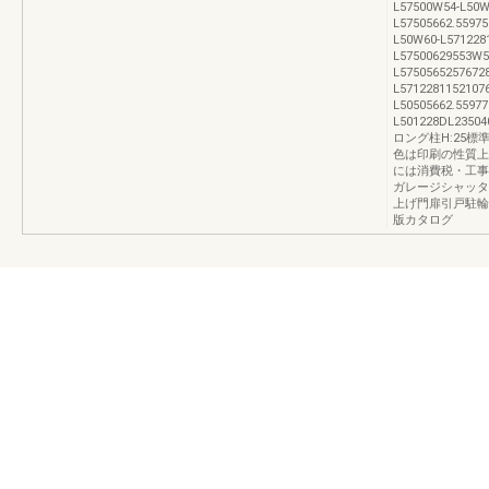
L57500W54-L50W
L57505662.55975
L50W60-L571228
L57500629553W5
L5750565257672
L5712281152107
L50505662.55977
L501228DL23504
ロング柱H:25標準
色は印刷の性質上
には消費税・工事
ガレージシャッタ
上げ門扉引戸駐輪
版カタログ