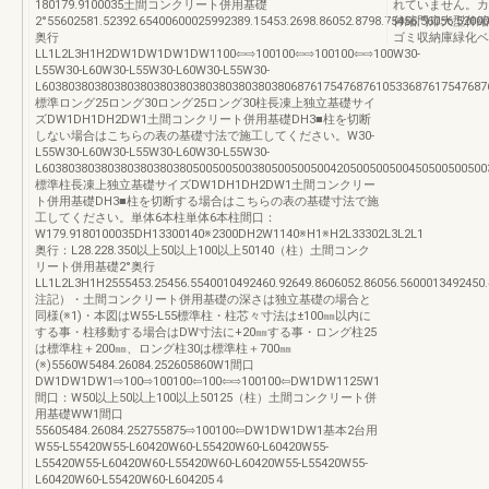
180179.9100035土間コンクリート併用基礎
れていません。カ
2°55602581.52392.65400600025992389.15453.2698.86052.8798.75456.56056.5200
伸縮門扉大型伸縮
奥行
ゴミ収納庫緑化ベ
LL1L2L3H1H2DW1DW1DW1DW1100⇦⇨100100⇦⇨100100⇦⇨100W30-
L55W30-L60W30-L55W30-L60W30-L55W30-
L60380380380380380380380380380380380380687617547687610533687617547687
標準ロング25ロング30ロング25ロング30柱長凍上独立基礎サイ
ズDW1DH1DH2DW1土間コンクリート併用基礎DH3■柱を切断
しない場合はこちらの表の基礎寸法で施工してください。W30-
L55W30-L60W30-L55W30-L60W30-L55W30-
L60380380380380380380380500500500380500500500420500500500450500500500
標準柱長凍上独立基礎サイズDW1DH1DH2DW1土間コンクリー
ト併用基礎DH3■柱を切断する場合はこちらの表の基礎寸法で施
工してください。単体6本柱単体6本柱間口：
W179.9180100035DH13300140※2300DH2W1140※H1※H2L33302L3L2L1
奥行：L28.228.350以上50以上100以上50140（柱）土間コンク
リート併用基礎2°奥行
LL1L2L3H1H2555453.25456.5540010492460.92649.8606052.86056.5600013492450.
注記）・土間コンクリート併用基礎の深さは独立基礎の場合と
同様(※1)・本図はW55-L55標準柱・柱芯々寸法は±100㎜以内に
する事・柱移動する場合はDW寸法に+20㎜する事・ロング柱25
は標準柱＋200㎜、ロング柱30は標準柱＋700㎜
(※)5560W5484.26084.252605860W1間口
DW1DW1DW1⇨100⇨100100⇦100⇦⇨100100⇦DW1DW1125W1
間口：W50以上50以上100以上50125（柱）土間コンクリート併
用基礎WW1間口
55605484.26084.252755875⇨100100⇦DW1DW1DW1基本2台用
W55-L55420W55-L60420W60-L55420W60-L60420W55-
L55420W55-L60420W60-L55420W60-L60420W55-L55420W55-
L60420W60-L55420W60-L604205４