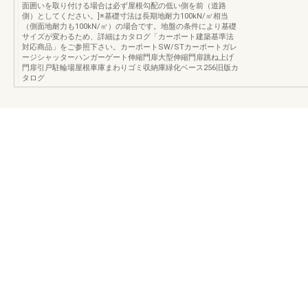
面囲いを取り付ける場合は必ず屋根勾配の低い側を前（道路
側）としてください。]※基礎寸法は長期地耐力100kN/㎡相当
（側面地耐力も100kN/㎡）の場合です。地盤の条件により基礎
サイズが変わるため、詳細はカタログ「カーポート建築基準法
対応商品」をご参照下さい。カーポートSW/STカーポートガレ
ージシャッターハンガーゲート伸縮門扉大型伸縮門扉跳ね上げ
門扉引戸駐輪場屋根車庫まわりゴミ収納庫緑化ベース256旧版カ
タログ