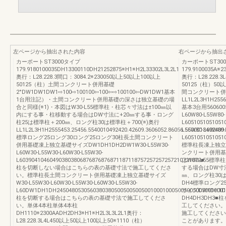
左ページから抽出された内容
右ページから抽出
カーポートST3000タイプ
カーポートST30
179.9180100035DH13300110DH21252875※H1※H2L33302L3L2L1
179.9100035A※
奥行：L28.228.3間口：3084.2※230050以上50以上100以上
奥行：L28.228.3
50125（柱）土間コンクリート併用基礎
50125（柱）50以
2°DW1DW1DW1⇨100⇨100100⇦100⇦⇨100100⇦DW1DW1基本
間コンクリート併
1台用注記）・土間コンクリート併用基礎の深さは独立基礎の場
LL1L2L3H1H2556
合と同様(※1)・本図はW30-L55標準柱・柱芯々寸法は±100㎜以
基本3台用56060051
内にする事・柱移動する場合はDW寸法に+20㎜する事・ロング
L60W80-L55W80-
柱25は標準柱＋200㎜、ロング柱30は標準柱＋700(※)奥行
L6051051051051
LL1L2L3H1H2555453.25456.5540010492420.42609.3606052.86056.5600013492409
L55W80-L60W80-
標準ロング25ロング30ロング25ロング30柱長土間コンクリート
L6051051051051
併用基礎凍上独立基礎サイズDW1DH1DH2DW1W30-L55W30-
標準柱長凍上独立基
L60W30-L55W30-L60W30-L55W30-
ンクリート併用基
L603904104604903803806876876876871187118757257257257210721072■
はW80-L55標
柱を切断しない場合はこちらの表の基礎寸法で施工してくださ
する場合はDW寸法
い。標準柱長土間コンクリート併用基礎凍上独立基礎サイズ
㎜、ロング柱30は
W30-L55W30-L60W30-L55W30-L60W30-L55W30-
DH4標準ロング2
L60DW1DH1DH2450480530560380380500500500500100010005005005005001000
サイズDW1DH1
柱を切断する場合はこちらの表の基礎寸法で施工してくださ
DH4DH3DH
い。単体4本柱単体4本柱
工してください。
DH1110※2300AADH2DH3※H1※H2L3L3L2L1奥行：
施工してください
L28.228.3L4L450以上50以上100以上50※1110（柱）
ことがあります。