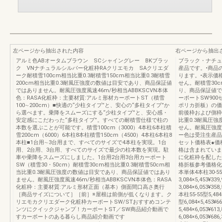
左ページから抽出された内容
右ページから抽出
アルミ色ABオータムブラウン SCシャイングレー BKブラッ
ブラック・ナチュ
ク VNナチュラルシルバー化粧枠RAクリエモカ SAクリエダ
産品です。•商品
ーク耐積雪100cm相当比重0.3耐積雪150cm相当比重0.3耐積雪
ります。•表示価
200cm相当比重0.3耐風圧強度の数値は目安であり、商品保証値
せん。耐積雪30
ではありません。耐風圧強度風速46m/秒相当ABBKSCVN本体
り、商品保証値で
色：RASA化粧枠：主要材質:アルミ形材カーポートST（積雪
ーポートSW90
100∼200cm）■快適の“少柱タイプ”と、安心の“多柱タイプ”か
ポリカ折板）の価
ら選べます。乗降をスムーズにする“少柱タイプ”と、安心感・
前後枠および側枠
安定感にこだわった“多柱タイプ”。すべての耐積雪仕様で柱の
比重0.3耐風圧
本数を選ぶことが可能です。積雪100cm（3000）4本柱6本柱積
せん。耐風圧強度
雪200cm（6000）6本柱8本柱積雪150cm（4500）4本柱6本柱8
ー色は受注生産品
本柱■1台用∼3台用まで、すべてのサイズで4本柱を実現。1台
セット価格表●価
用、2台用、3台用、すべてのサイズで最少の柱本数を実現。駐
格は含まれていま
車や乗降をスムーズにしました。1台用2台用3台用カーポート
に化粧枠を配した
SW（積雪30・50cm）耐積雪30cm相当比重0.3耐積雪50cm相
格折板参考価格化
当比重0.3耐風圧強度の数値は目安であり、商品保証値ではあり
本単体4本柱30-5
ません。耐風圧強度風速46m/秒相当ABBKSCVN本体色：RASA
3,084×5,453¥339
化粧枠：主要材質:アルミ形材正面（基本）側面間口高さ奥行
3,084×6,053¥35
［商品サイズについて］［前］※屋根は前側が低くなります。ク
本柱55-55型5,484×5
リエモカクリエダーク化粧枠カーポートSW/STおすすめコンテ
型6,084×5,453¥66
ンツにクイックジャンプ！カーポートST／SW商品紹介動画で
5,484×6,053¥613
すカーポートのある暮らし商品紹介動画です
6,084×6,053¥68