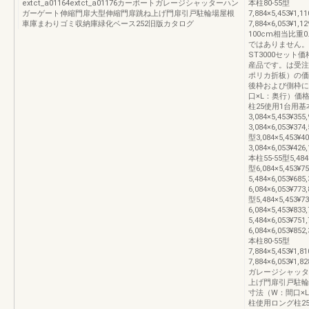
extct_a01164extct_a01176カーポートガレージシャッターハン
本柱80-55型
ガーゲート伸縮門扉大型伸縮門扉跳ね上げ門扉引戸駐輪場屋根
7,884×5,453¥1,1
車庫まわりゴミ収納庫緑化ベース252旧版カタログ
7,884×6,053¥1,1
100cm相当比
ではありません。
ST3000セッ
産品です。は受注
ポリカ折板）の価
後枠および側枠に
口×L：奥行）価
柱25使用1台用基本
3,084×5,453¥355
3,084×6,053¥37
型3,084×5,453¥40
3,084×6,053¥42
本柱55-55型5,484×5
型6,084×5,453¥75
5,484×6,053¥685
6,084×6,053¥77
型5,484×5,453¥73
6,084×5,453¥833
5,484×6,053¥751
6,084×6,053¥85
本柱80-55型
7,884×5,453¥1,8
7,884×6,053¥1,
ガレージシャッタ
上げ門扉引戸駐輪
寸法（W：間口×
柱使用ロング柱25