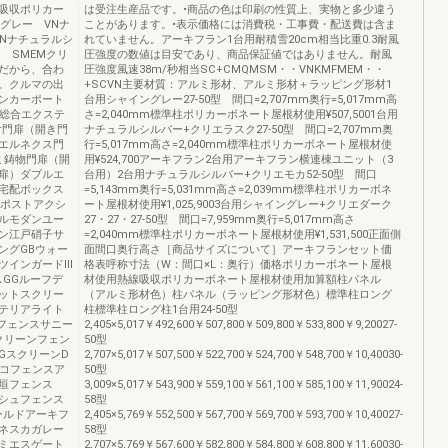
吸収ポリカー
は受注生産品です。•商品の色は印刷の性質上、実物と多少違う
グレー VNナ
ことがあります。•表示価格には消費税・工事費・配送費は含ま
Nナチュラルシ
れていません。アーキフラン1台用耐積雪20cm相当比重0.3耐風
 SMEMクリ
圧強度の数値は目安であり、商品保証値ではありません。耐風
だから、合わ
圧強度風速38m/秒相当SC+CMQMSM・・VNKMFMEM・・
。クルマの出
+SCVN主要材質：アルミ形材、アルミ形材＋ラッピング形材1
ンカーポート
台用シャイングレー27-50型 間口=2,707mm奥行=5,017mm高
グ総合エクステ
さ=2,040mm標準柱ポリカーボネート屋根材使用¥507,5001台用
付門扉（開き門
ナチュラルシルバー+クリエラスク27-50型 間口=2,707mm奥
エルネクス門
行=5,017mm高さ=2,040mm標準柱ポリカーボネート屋根材使
ミ鋳物門扉（開
用¥524,700アーキフラン2台用アーキフラン横連棟ユニット（3
扉）ダブルエ
台用）2台用ナチュラルシルバー+クリエモカ52-50型 間口
宅配ボックス
=5,143mm奥行=5,031mm高さ=2,039mm標準柱ポリカーボネ
スポストアクシ
ート屋根材使用¥1,025,9003台用シャイングレー+クリエダーク
ルモダンユー
27・27・27-50型 間口=7,959mm奥行=5,017mm高さ
ン江戸硝子サ
=2,040mm標準柱ポリカーボネート屋根材使用¥1,531,500正面側
ングGBウォー
面間口奥行高さ［商品サイズについて］アーキフランセット価
ツインガードⅢ
格表呼称寸法（W：間口×L：奥行）価格ポリカーボネート屋根
GGルーフデ
材使用熱線吸収ポリカーボネート屋根材使用加算額柱パネル
ットスクリー
（アルミ形材色）柱パネル（ラッピング形材色）標準柱ロング
テリアライト
柱標準柱ロング柱1台用24-50型
材フェンスサニー
2,405×5,017￥492,600￥507,800￥509,800￥533,800￥9,20027-
クリーンフェン
50型
GスクリーンD
2,707×5,017￥507,500￥522,700￥524,700￥548,700￥10,40030-
シコフェンスア
50型
垣フェンス
3,009×5,017￥543,900￥559,100￥561,100￥585,100￥11,90024-
シュフェンス
58型
ールドアーキフ
2,405×5,769￥552,500￥567,700￥569,700￥593,700￥10,40027-
ゴネスカガレー
58型
ミエスゲート
2,707×5,769￥567,600￥582,800￥584,800￥608,800￥11,60030-