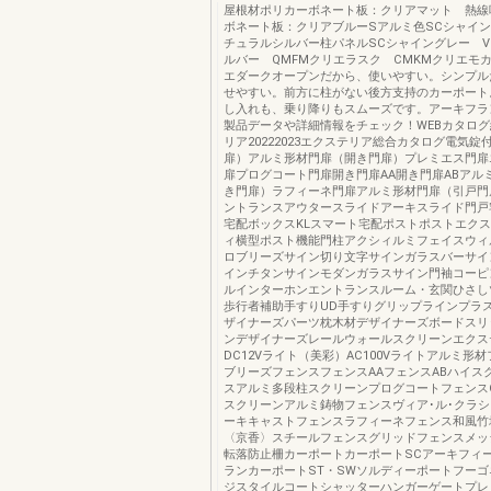
屋根材ポリカーボネート板：クリアマット 熱線
ボネート板：クリアブルーSアルミ色SCシャイン
チュラルシルバー柱パネルSCシャイングレー V
ルバー QMFMクリエラスク CMKMクリエモカ
エダークオープンだから、使いやすい。シンプル
せやすい。前方に柱がない後方支持のカーポート
し入れも、乗り降りもスムーズです。アーキフラ
製品データや詳細情報をチェック！WEBカタロ
リア20222023エクステリア総合カタログ電気錠
扉）アルミ形材門扉（開き門扉）プレミエス門扉
扉プログコート門扉開き門扉AA開き門扉ABアル
き門扉）ラフィーネ門扉アルミ形材門扉（引戸門
ントランスアウタースライドアーキスライド門戸
宅配ボックスKLスマート宅配ポストポストエク
ィ横型ポスト機能門柱アクシィルミフェイスウィ
ロブリーズサイン切り文字サインガラスバーサイ
インチタンサインモダンガラスサイン門袖コーピ
ルインターホンエントランスルーム・玄関ひさし
歩行者補助手すりUD手すりグリップラインプラス
ザイナーズパーツ枕木材デザイナーズボードスリ
ンデザイナーズレールウォールスクリーンエクス
DC12Vライト（美彩）AC100Vライトアルミ形
ブリーズフェンスフェンスAAフェンスABハイス
スアルミ多段柱スクリーンプログコートフェンス
スクリーンアルミ鋳物フェンスヴィア･ル･クラ
ーキキャストフェンスラフィーネフェンス和風竹
〈京香〉スチールフェンスグリッドフェンスメッ
転落防止柵カーポートカーポートSCアーキフィ
ランカーポートST・SWソルディーポートフー
ジスタイルコートシャッターハンガーゲートプレ