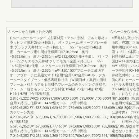
左ページから抽出された内容
右ページから抽出
Gルーフカールーフタイプ主要材質：アルミ形材、アルミ形材＋
※天井材を取り付
ラッピング形材2台用+持出し 柱・フレーム:ディープグレー垂
面図（W28）正面
木:ブラック天井材:オーク（持出し） 55・14-52型H24柱使
用中間柱90×14
用 カールーフ用中間柱仕様間口=7,040mm 奥行
図（L52）※本
=5,352.8mm 高さ=2,530mm¥2,932,4002台用+持出し 柱・フ
付時雨樋エルボフ
レーム:クリエモカ天井材:クリエモカ（全面＋持出し） 55・
図はW14側の柱に
14-52型H24柱使用 スクリーン丸柱仕様間口=7,040mm 奥行
※W14部分にパ
=5,352.8mm 高さ=2,530mm¥4,120,100アプローチに最適で
ーフ中間柱90×
す！アプローチに最適です！1台用2台用+α2台用+αGルーフカ
井材取付時）』に
ールーフタイプセット価格表呼称寸法（W:間口×L：奥行）価格
側の柱にカールーフ
フレーム・柱ともアルミ形材色フレームのみラッピング形材色
パネル天井材を取
フレーム・柱ともラッピング形材色H24柱H29柱H24柱H29柱
90×140部分
H24柱H29柱1台用28-52型
時）』になります
2,840×5,222.8¥925,900¥991,300¥1,030,500¥1,095,900¥1,105,300¥1,191,5001
時）正面図（W2
台用＋持出し仕様28・14-52型カールーフ用中間柱
を使用の場合正面
4,290×5,352.8¥1,555,200¥1,620,600¥1,759,600¥1,825,000¥1,848,600¥1,934,800
ーン丸柱を使用の
スクリーン丸柱
は法寸内）（1※※2
4,290×5,352.8¥1,693,500¥1,767,800¥1,905,900¥1,980,200¥1,936,100¥2,015,2002
［3※※4≪≫内寸法
台用55-52型
の 柱部分では
5,590×5,352.8¥1,673,600¥1,777,600¥1,876,600¥1,980,600¥1,965,800¥2,101,8002
セットとなります
台用＋持出し仕様55・14-52型カールーフ用中間柱
定となります。土
7,040×5,352.8¥2,256,100¥2,360,100¥2,540,700¥2,644,700¥2,644,100¥2,780,100
部分には適用できませ