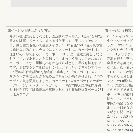
左ページから抽出された内容
右ページから抽出
モダン住宅に美しくなじむ、直線的なフォルム。1台用2台用2台
※「シャイングレ
置きの駐車スペースも、すっきりと美しく。美しさはそのま
えたマット仕上げ
ま、風と雪にも強い高強度タイプ。15001台用15002台用風や雪
ック PWナチュ
に負けない強さを、今までになくスマートに。カーポートは、
ング形材色KRブ
住まいの一部である。「カーポートSC」は、住宅に美しくなじ
ド RTブラック
むデザインであることを目指した、まったく新しいフォルムの
光沢を抑えた落ち
カーポートです。屋根そのものを構造材とし、屋根も柱もすべ
金属光沢を抑えた
てアルミ製でシンプルに美しく仕上げました。デザインアワー
なじみ、落ち着い
ド4冠達成“住宅調和”を徹底的に追求した「カーポートSC」。
ーF＋ブラック背
そのシンプルな美しさを極めたデザインが高く評価され、4つの
すっきりとまとま
デザイン賞を受賞しました。カーポートSCカーポートカーポー
ングレーF■屋根
トガレージシャッターハンガーゲート伸縮門扉大型伸縮門扉跳
SC」の屋根は視
ね上げ門扉引戸駐輪場屋根車庫まわりゴミ収納庫緑化ベース234
ミが透けて見える
旧版カタログ
ポートSC太陽熱
幅カット。屋根材
車内が高温になる
ます。一般的なカ
ズ納まり間口奥行
27・30・3350・
6050・5722・2
5722・25・28●
5722・25・2