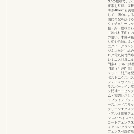
ス”の屋根で、シ
要素を整理。屋根
薄さ40mmも実
して、凹凸による
側に勾配を設ける
ク＋チェリーウッ
柱・梁・屋根まわ
（屋根材下面）の
の違い、木目や色
り柄や色調に違い
にクイックジャン
ジネス向け］総合エ
ログ電気錠付門扉
レミエス門扉エル
門扉ABアルミ鋳
門扉（引戸門扉）
スライド門戸宅配
ポストエクスポス
フェイスウィルモ
ラスバーサイン江
ン門袖コーピング
ム・玄関ひさしツ
ップラインプラス
ーズボードスリッ
クリーンエクステリ
トアルミ形材フェ
ンスABハイスク
コートフェンスG
ィア･ル･クラシ
フェンス和風竹垣