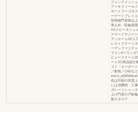
フェンスメッシュ
アーキフィールド
ポートフーゴネス
ーゲートプレミエ
型伸縮門扉跳ね上
車止め・駐輪場屋
VSスピーネシュ
クヤードサニージ
デンルームGF人
レストステージタ
ーデンファニチャ
ラインⅡベランダ
ビューステージ20
ートSC商品紹介
コト「カーポート
／動画／CADな
extct_a00568ex
色は印刷の性質上
には消費税・工事
ガレージシャッタ
上げ門扉引戸駐輪
版カタログ