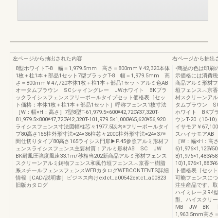
左ページから抽出された内容
右ページから抽出
8型ホワイトT-8 幅＝1,979.5mm 高さ＝800mm￥42,320本体
•商品の色は印刷
1枚＋柱1本＋部品1セット7型ブラックT-8 幅＝1,979.5mm 高
示価格には消費税
さ＝800mm￥47,720本体1枚＋柱1本＋部品1セットアルミ色AB
商品アルミ形材フ
オータムブラウン SCシャイングレー JWホワイト BKブラ
垣フェンス︿京香
ックライシスフェンスフリーポールタイプセット価格表［セッ
材スクリーンアル
ト価格：本体1枚＋柱1本＋部品1セット］呼称フェンス1枚寸法
タムブラウン S
［W：幅×H：高さ］7型8型T-61,979.5×600¥42,720¥37,320T-
ホワイト BKブ
81,979.5×800¥47,720¥42,320T-101,979.5×1,000¥65,620¥56,920
ウンT-20（10-
ライシスフェンス寸法図幅柱芯々1977.5以内※フリーポールタイ
イサモア￥67,1
プ80高さ165柱外形寸法=24×36柱芯々2000柱外形寸法=24×37※
スハイサモアAB
間仕切りタイプ80高さ165ライシス門扉▶P.45参照アルミ形材フ
［W：幅×H：高さ
ェンスライシスフェンス主要材質：アルミ形材AB SC JW
6)1,976×1,123¥50
BK耐風圧強度風速33.1m/秒相当202新商品アルミ形材フェンス
8)1,976×1,483¥58
スクリーンアルミ鋳物フェンス和風竹垣フェンス︿京香﹀樹脂
10)1,976×1,
系スチールフェンスフェンスWEBカタログWEBCONTENTS詳細
ト価格表［セット
情報［CAD/説明書］ビジネス向けextct_a00542extct_a00823
可能フェンスにつ
旧版カタログ
注生産品です。取
ハイミレーヌR4
型、ハイスクリー
MB JW BK 
1,963.5mm高