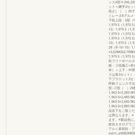
ンスA型￥246,
ット＋継手2セッ
高さ］（ ）内寸
ミレーヌRアルメ
下段上段：6型（中
1,979.5（1,975.5
12）1,979.5（1,
1,979.5（1,975
1,979.5（1,975.5
10）1,979.5（1,97
28（8･10･10）1,
×2,626¥262,700¥
1,979.5（1,975.
柱フリーポールタ
格：２段施工=本
本）＋上下・中間
スは各2セット）
下ブラケット2セ
呼称フェンス寸法
型∼C型（ ）内数
1,963.5×2,283.5
1,963.5×2,483.5
1,963.5×2,683.5
1,963.5×2,8
品名下をご覧くだ
は異なります。※
ます。※製品色に
総合カタログでご
アルミ多段柱・ア
extct_a00824