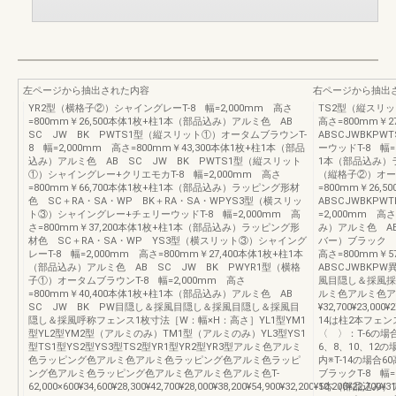
左ページから抽出された内容
右ページから抽出
YR2型（横格子②）シャイングレーT-8 幅=2,000mm 高さ
TS2型（縦スリッ
=800mm￥26,500本体1枚+柱1本（部品込み）アルミ色 AB
高さ=800mm￥
SC JW BK PWTS1型（縦スリット①）オータムブラウンT-
ABSCJWBKP
8 幅=2,000mm 高さ=800mm￥43,300本体1枚+柱1本（部品
ーウッドT-8 幅=
込み）アルミ色 AB SC JW BK PWTS1型（縦スリット
1本（部品込み）ラ
①）シャイングレー+クリエモカT-8 幅=2,000mm 高さ
（縦格子②）オータ
=800mm￥66,700本体1枚+柱1本（部品込み）ラッピング形材
=800mm￥26
色 SC＋RA・SA・WP BK＋RA・SA・WPYS3型（横スリッ
ABSCJWBKP
ト③）シャイングレー+チェリーウッドT-8 幅=2,000mm 高
=2,000mm 高
さ=800mm￥37,200本体1枚+柱1本（部品込み）ラッピング形
み）アルミ色 AB
材色 SC＋RA・SA・WP YS3型（横スリット③）シャイング
バー）ブラック ブ
レーT-8 幅=2,000mm 高さ=800mm￥27,400本体1枚+柱1本
高さ=800mm￥
（部品込み）アルミ色 AB SC JW BK PWYR1型（横格
ABSCJWBK
子①）オータムブラウンT-8 幅=2,000mm 高さ
風目隠し＆採風採光
=800mm￥40,400本体1枚+柱1本（部品込み）アルミ色 AB
ルミ色アルミ色ア
SC JW BK PW目隠し＆採風目隠し＆採風目隠し＆採風目
¥32,700¥23,000¥
隠し＆採風呼称フェンス1枚寸法［W：幅×H：高さ］YL1型YM1
14は柱2本フェンス
型YL2型YM2型（アルミのみ）TM1型（アルミのみ）YL3型YS1
〈 〉：T-6の場合
型TS1型YS2型YS3型TS2型YR1型YR2型YR3型アルミ色アルミ
6、8、10、12の
色ラッピング色アルミ色アルミ色ラッピング色アルミ色ラッピ
内※T-14の場合6
ング色アルミ色ラッピング色アルミ色アルミ色アルミ色T-
ブラックT-8 幅=
62,000×600¥34,600¥28,300¥42,700¥28,000¥38,200¥54,900¥32,200¥50,200¥22,700¥31
1本（部品込み）