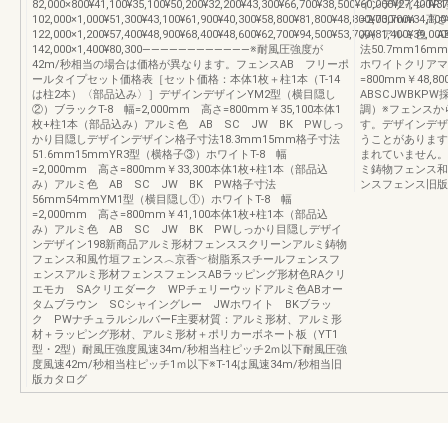
82,000×800¥41,100¥35,100¥50,200¥32,200¥43,300¥66,700¥38,500¥60,000¥27,400¥37
インデザインTR
102,000×1,000¥51,300¥43,100¥61,900¥40,300¥58,800¥81,800¥48,800¥73,700¥34,100
=2,000mm 高
122,000×1,200¥57,400¥48,900¥68,400¥48,600¥62,700¥94,500¥53,700¥81,400¥39,00
み）アルミ色 AB
142,000×1,400¥80,300――――――――――――※耐風圧強度が
法50.7mm16
42m/秒相当の場合は価格が異なります。フェンスAB フリーポ
ホワイトクリアマッ
ールタイプセット価格表［セット価格：本体1枚＋柱1本（T-14
=800mm￥48
は柱2本）〈部品込み〉］デザインデザインYM2型（横目隠し
ABSCJWBK
②）ブラックT-8 幅=2,000mm 高さ=800mm￥35,100本体1
調）※フェンスか
枚+柱1本（部品込み）アルミ色 AB SC JW BK PWしっ
す。デザインデザ
かり目隠しデザインデザイン格子寸法18.3mm15mm格子寸法
うことがあります
51.6mm15mmYR3型（横格子③）ホワイトT-8 幅
まれていません。
=2,000mm 高さ=800mm￥33,300本体1枚+柱1本（部品込
ミ鋳物フェンス和
み）アルミ色 AB SC JW BK PW格子寸法
ンスフェンス旧版
56mm54mmYM1型（横目隠し①）ホワイトT-8 幅
=2,000mm 高さ=800mm￥41,100本体1枚+柱1本（部品込
み）アルミ色 AB SC JW BK PWしっかり目隠しデザイ
ンデザイン198新商品アルミ形材フェンススクリーンアルミ鋳物
フェンス和風竹垣フェンス︿京香﹀樹脂系スチールフェンスフ
ェンスアルミ形材フェンスフェンスABラッピング形材色RAクリ
エモカ SAクリエダーク WPチェリーウッドアルミ色ABオー
タムブラウン SCシャイングレー JWホワイト BKブラッ
ク PWナチュラルシルバーF主要材質：アルミ形材、アルミ形
材＋ラッピング形材、アルミ形材＋ポリカーボネート板（YT1
型・2型）耐風圧強度風速34m/秒相当柱ピッチ2ｍ以下耐風圧強
度風速42m/秒相当柱ピッチ1ｍ以下※T-14は風速34m/秒相当旧
版カタログ