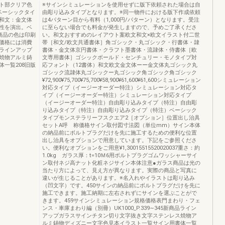
ト部クリア色
※サインシミュレーションを使用せずに版下依頼された場合は自
ベーシックタイ
由彫り込みタイプとなります。※同一物件における版下作成依頼
和文：金文体
は4パターン目から有料（1,000円/パターン）となります。受注
性を演出。ベ
に至らない場合でも料金が発生しますので、予めご了承くださ
商品の色は印刷
い。和文おすすめのレイアウト案欧文和文×欧文イラスト付二世
価格には消費
帯［和文/欧文共通書体］角ゴシック・丸ゴシック・行書体・隷
ラインアップ
書体・金文体京円書体・クラフト墨書体・流隷体・侍書体［欧
焼物アルミ鋳
文専用書体］ゴシックボールド・センチュリー・モノタイプ対
一覧208旧版
応フォント（12書体）和文欧文金文体ーー金文体丸ゴシック丸
ゴシック流隷体丸ゴシックー丸ゴシック角ゴシック角ゴシック
¥72,900¥75,700¥75,700¥58,900¥61,600¥61,600シミュレーション
対応タイプ（イージーオーダー特注）シミュレーション対応タ
イプ（イージーオーダー特注）シミュレーション対応タイプ
（イージーオーダー特注）自由彫り込みタイプ（特注）自由彫
り込みタイプ（特注）自由彫り込みタイプ（特注）ベーシック
タイプモンステラリーフスクエア2［オプション］位置出し治具
セットA呼 称価格サイン取付図寸法図（単位mm）サイン本体
の納品前にボルトプラグだけを先に施工するための便利な位置
出し治具をオプションで用意しています。下記をご参照くださ
い。便利なオプションをご用意¥1,30015515520020037重さ：約
1.0kg ガラス厚：t=10Ｍ6用ボルトプラグゴムワッシャーサイ
ン取付ネジ高ナット化粧ネジサイン本体注意●ガラス商品は光の
当たり方によって、見え方が異なります。実際の商品と写真に
違いが生じることがあります。※名入れやイラストは彫り込み
（凹文字）です。450サインの納品前にボルトプラグだけを先に
施工できます。施工納期に左右されずにサインを選ぶことがで
きます。459サインシミュレーション規格価格表門まわり・フェ
ンス・車庫まわり編（別冊）UK1000_P.339∼345新商品ライン
アップガラスサインチタン切り文字抜き文字ステンレス焼物ア
ルミ鋳物ディズニー文字色見本イラスト一覧サイン用書体一覧