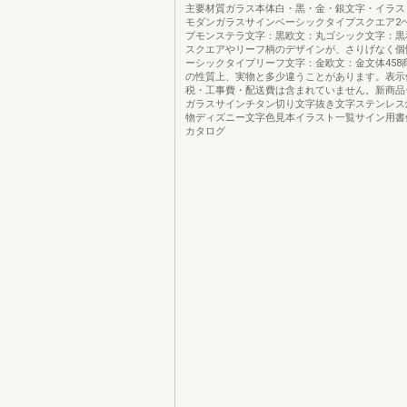
主要材質ガラス本体白・黒・金・銀文字・イラス
モダンガラスサインベーシックタイプスクエア2
プモンステラ文字：黒欧文：丸ゴシック文字：黒
スクエアやリーフ柄のデザインが、さりげなく個
ーシックタイプリーフ文字：金欧文：金文体458
の性質上、実物と多少違うことがあります。表示
税・工事費・配送費は含まれていません。新商品
ガラスサインチタン切り文字抜き文字ステンレス
物ディズニー文字色見本イラスト一覧サイン用書体
カタログ