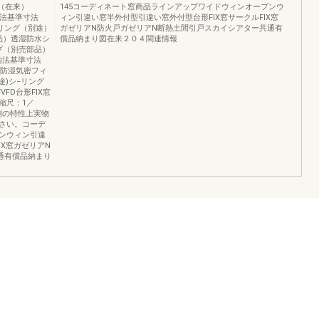
面（在来）
145コーディネート窓商品ラインアップワイドウィンオープンウ
h：内法基準寸法
ィン引違い窓半外付型引違い窓外付型台形FIX窓サークルFIX窓
ーリング（別途）
ガゼリアN防火戸ガゼリアN断熱土間引戸スカイシアター共通有
品）透湿防水シ
償品納まり図在来２０４関連情報
プ（別売部品）
内法基準寸法
7W−10防湿気密フィ
途)シ−リング
FVFD台形FIX窓
縮尺：1／
印刷の特性上実物
さい。コーデ
ンウィン引違
IX窓ガゼリアN
通有償品納まり