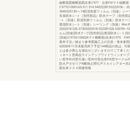
縦断面図横断面図在来C977 台形FIXマド縦断
C977G10001A9.511.514.5403228155222H3
304032513H＋14防湿気密フィルム（別途）シ
先張防水シ−ト（別売部品）防水テープ（別売部
−ト（別途）防湿気密フィルム（別途）防水テー
透湿防水シ−ト（別途）シーリング（別途）Ww:
3202518.526.57303202518.552281526.530
ルム(別途)防水テ−プ(別売部品)透湿防水シ−ト(別
(別途)C975G10002Aマド横断面(在来)C975 FIX
基本寸法／納まり参考図施工上の注意：巻末参照
62026年11月末販売終了予定144商品の色は、
とは多少異なる場合がございますのでご了承くだ
ィネート窓商品ラインアップワイドウィンオープ
い窓半外付型引違い窓外付型台形FIX窓サークルF
防火戸ガゼリアN断熱土間引戸スカイシアター共
図在来２０４関連情報