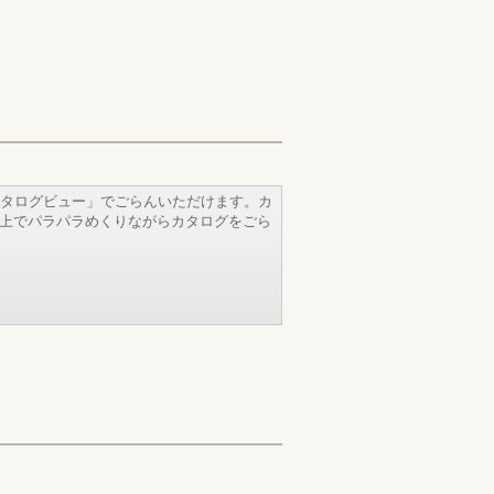
タログビュー」でごらんいただけます。カ
b上でパラパラめくりながらカタログをごら