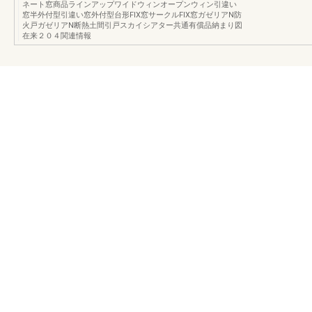
ネート窓商品ラインアップワイドウィンオープンウィン引違い
窓半外付型引違い窓外付型台形FIX窓サークルFIX窓ガゼリアN防
火戸ガゼリアN断熱土間引戸スカイシアター共通有償品納まり図
在来２０４関連情報