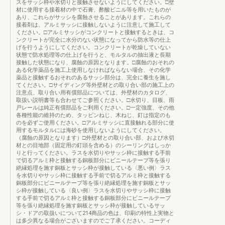
スをサッシ枠や水切りと接触させないようにしてください。□壁
材に使用する接着材の中で石膏、酢酸ビニル等を用いたものが
あり、これらがサッシを腐蝕させることがあります。これらの
接着剤は、アルミサッシに接触しないように注意して施工して
ください。□アルミサッシがコンクリートと接触するときは、コ
ンクリートが完全に水分のない状態になってから防水等の仕上
げを行うようにしてください。コンクリートが乾燥していない
状態で防水処理等の仕上げを行うと、モルタルの抽出液と長期
接触した状態になり、腐蝕の原因となります。□腐蝕のおそれの
ある化学薬品を施工上使用しなければならない場合、その化学
薬品と接触するおそれのあるサッシ部分は、完全に養生を施し
てください。□サイディング等外壁材との取り合い部の施工上の
注意点、取り合い用有償部品については、外壁材のカタログ、
取扱い説明書等も合わせてご参照ください。□水切り、目板、雨
戸レールは純正有償部品をご利用ください。□一定強度、その他
各種性能の維持のため、タッピンねじ、木ねじ、釘は指定のも
のを必ずご使用ください。□アルミサッシに直接触れる部分に使
用するモルタルには海砂を使用しないようにしてください。
（腐蝕の原因となります）□外壁材との取り合い部、および水切
材との目地部（固定用の釘頭を含める）のシーリングはしっか
りと行ってください。ラスを水切りやサッシ枠に接触する手前
で切るアルミ枠と接触する銅板部分にビニールテープ等を張り
絶縁処理を施す銅板とサッシ枠が接触している〈悪い例〉ラス
を水切りやサッシ枠に接触する手前で切るアルミ枠と接触する
銅板部分にビニールテープ等を張り絶縁処理を施す銅板とサッ
シ枠が接触している〈良い例〉ラスを水切りやサッシ枠に接触
する手前で切るアルミ枠と接触する銅板部分にビニールテープ
等を張り絶縁処理を施す銅板とサッシ枠が接触しているサッ
シ・ドアの取扱いについて214商品の色は、印刷の特性上実物と
は多少異なる場合がございますのでご了承ください。コーディ