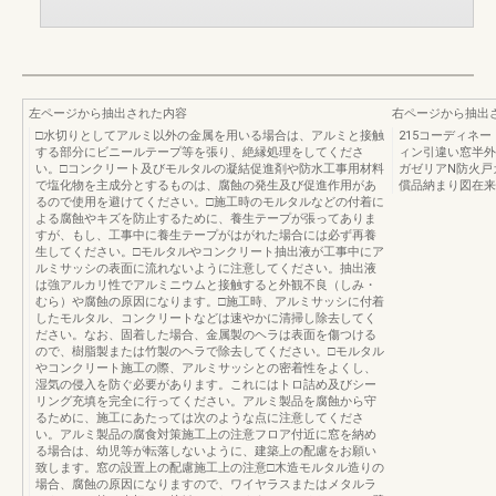
左ページから抽出された内容
右ページから抽出
□水切りとしてアルミ以外の金属を用いる場合は、アルミと接触
215コーディネ
する部分にビニールテープ等を張り、絶縁処理をしてくださ
ィン引違い窓半外
い。□コンクリート及びモルタルの凝結促進剤や防水工事用材料
ガゼリアN防火戸
で塩化物を主成分とするものは、腐蝕の発生及び促進作用があ
償品納まり図在来
るので使用を避けてください。□施工時のモルタルなどの付着に
よる腐蝕やキズを防止するために、養生テープが張ってありま
すが、もし、工事中に養生テープがはがれた場合には必ず再養
生してください。□モルタルやコンクリート抽出液が工事中にア
ルミサッシの表面に流れないように注意してください。抽出液
は強アルカリ性でアルミニウムと接触すると外観不良（しみ・
むら）や腐蝕の原因になります。□施工時、アルミサッシに付着
したモルタル、コンクリートなどは速やかに清掃し除去してく
ださい。なお、固着した場合、金属製のヘラは表面を傷つける
ので、樹脂製または竹製のヘラで除去してください。□モルタル
やコンクリート施工の際、アルミサッシとの密着性をよくし、
湿気の侵入を防ぐ必要があります。これにはトロ詰め及びシー
リング充填を完全に行ってください。アルミ製品を腐蝕から守
るために、施工にあたっては次のような点に注意してくださ
い。アルミ製品の腐食対策施工上の注意フロア付近に窓を納め
る場合は、幼児等が転落しないように、建築上の配慮をお願い
致します。窓の設置上の配慮施工上の注意□木造モルタル造りの
場合、腐蝕の原因になりますので、ワイヤラスまたはメタルラ