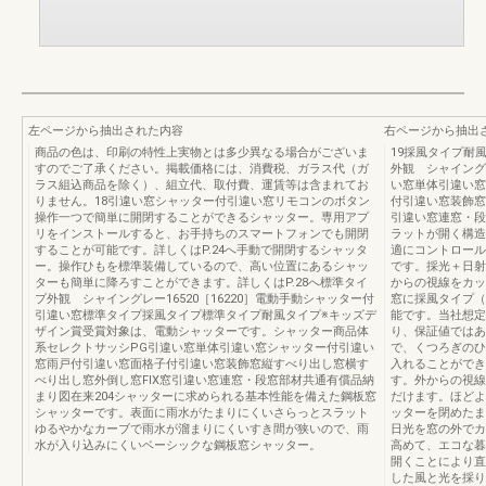
左ページから抽出された内容
右ページから抽出
商品の色は、印刷の特性上実物とは多少異なる場合がございま
19採風タイプ耐風
すのでご了承ください。掲載価格には、消費税、ガラス代（ガ
外観 シャイングレ
ラス組込商品を除く）、組立代、取付費、運賃等は含まれてお
い窓単体引違い窓
りません。18引違い窓シャッター付引違い窓リモコンのボタン
付引違い窓装飾窓
操作一つで簡単に開閉することができるシャッター。専用アプ
引違い窓連窓・段
リをインストールすると、お手持ちのスマートフォンでも開閉
ラットが開く構造
することが可能です。詳しくはP.24へ手動で開閉するシャッタ
適にコントロール
ー。操作ひもを標準装備しているので、高い位置にあるシャッ
です。採光＋日射
ターも簡単に降ろすことができます。詳しくはP.28へ標準タイ
からの視線をカッ
プ外観 シャイングレー16520［16220］電動手動シャッター付
窓に採風タイプ（
引違い窓標準タイプ採風タイプ標準タイプ耐風タイプ※キッズデ
能です。当社想定
ザイン賞受賞対象は、電動シャッターです。シャッター商品体
り、保証値ではあ
系セレクトサッシPG引違い窓単体引違い窓シャッター付引違い
で、くつろぎのひ
窓雨戸付引違い窓面格子付引違い窓装飾窓縦すべり出し窓横す
入れることができ
べり出し窓外倒し窓FIX窓引違い窓連窓・段窓部材共通有償品納
す。外からの視線
まり図在来204シャッターに求められる基本性能を備えた鋼板窓
だけます。ほどよ
シャッターです。表面に雨水がたまりにくいさらっとスラット
ッターを閉めたま
ゆるやかなカーブで雨水が溜まりにくいすき間が狭いので、雨
日光を窓の外でカ
水が入り込みにくいベーシックな鋼板窓シャッター。
高めて、エコな暮
開くことにより直
した風と光を採り