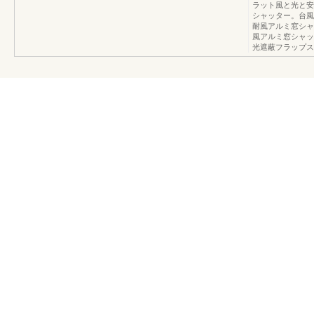
ラット風と光と安
シャッター。台風
耐風アルミ窓シャ
風アルミ窓シャッ
光遮蔽フラップス