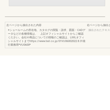
左ページから抽出された内容
右ページから抽出
※ショールームの所在地、カタログの閲覧・請求、図面・CADデ
抽出されたテキス
ータなどの各種情報は、 上記オフィシャルサイトからご確認
ください。会社や商品についての情報のご確認は、LIXILオフィ
シャルサイトまでhttps://www.lixil.co.jp/01VU06002022.8.31発
行業務用*VU0600*