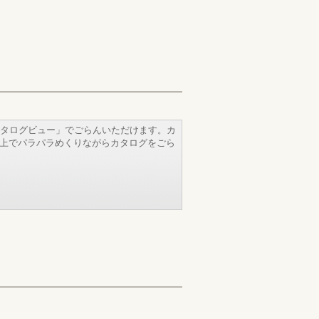
タログビュー」でごらんいただけます。カ
b上でパラパラめくりながらカタログをごら