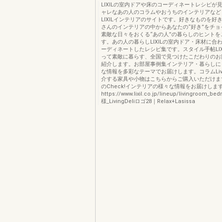
LIXILの室内ドアや床のコーディネートレシピが
ャレなあの人のコラムやおうちのインテリアなど
LIXILインテリアのサイトです。好きなものを好
さんのインテリアの中からあなたの“好き”をチョ
素敵な日々をおくる“あの人”の暮らしのヒントを
す。あの人の暮らしLIXILの室内ドア・床材に合
ーディネートしたレシピ集です。スタイル手帖LIX
って素敵に暮らす、全国で見つけたこだわりのお
紹介します。お部屋事例集インテリア・暮らしに
な情報を多彩なテーマでお届けします。コラムLivin
介する家具や小物はこちらからご購入いただけま
のCheck!インテリアの様々な情報をお届けしま
https://www.lixil.co.jp/lineup/livingroom_bed
様_LivingDeliロゴ28｜Relax+Lasissa