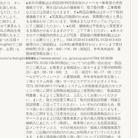
見れたり、オシ
●表示示価格はは20222年99月現在在のメーーカー希希望小売売
も楽しめる、
価格でです。商す品のみみの価格格で、取で取付費・工事費費
きなだけ。たく
などはどは別途となりまます。す●商品品価格ははすべてて税別
イスしよう。
価価格ですす。●写真真は印刷刷のためめ、実際際の色とと異な
ご紹介しま
るる場合ががございいます。現物ままたはササンプルプなどに
わせて家具もコ
にてご確認くだださい。い●仕様・価格格は予告告なく変変更す
ILの商品を使
るる場合ががありまますのでで、ご了了承くだださい。●本カカ
部屋たちをご
タロググ掲載内内容およよび写真・図版版の無断無転載ははか
まつわる様々
たくくお断りりしますし。FAX.0120-413-436TEL.0120-413-433
gDeliでご紹
修理ののご依頼頼は、LLIXIXL修理修受付セセンターンまで受付
す。お買いも
時時間/月月∼金9：000∼118：00（祝祝日、年年末年始年、夏
す
期休暇等暇を除くく）
room/s/livingdeli/LIXIL
htttps:s//wwww.wlixxil..co..jp/psupuporrt/FAX.03-3638-
8447TEL.0120-126-001商品についてつのお問い合わ合せ・部品
のごご購入は、お客客さま相相談セン談ターままで受付時時間/
月/∼金9：00∼18：000 土 ・日・祝日9：00∼17：00（ゴゴ
ールデデンウィンーク、ク夏期休暇、年年末年始年等を除く）
く旭トステム外装（株）サーサビスデデスクナビダイイヤル
TETL.05700-0011-117●旭トトステムス外装株装式会社のサイデ
ィング材にに関する関商品相品談はご使用用の前に「取扱扱説
明書書」をよよくご覧覧の上、上正しくくお使いいくだささ
い。まいた、取た付設置工事は工「取付設置説説明書・明施工
説説明書」に従っててくだささい。いいずれのの場合も合、取
りり扱いをい誤ると誤事故や故故障のの原因ととなりまなす。
安全にに関するるご注意当社はは、当社社取扱商商品のユユー
ザーーさまおまよび流び通業者業さま等の個人情報を報情商品
納納入にあにたってっ取得し、将来将にわたにる品質品保証、
証メンテテナンスス、そのの他当社社の「個個人情報報保護方
方針」に記載のの目的ののためにめ利用させていていただきき
ます。ま個人情情報の取取り扱い扱についいての詳詳細は、当