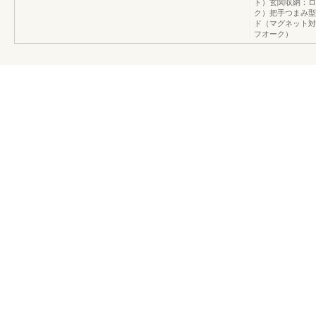
ト）玄関収納：ロ
ク）把手つまみ型
ド（マグネット対
フオーク）