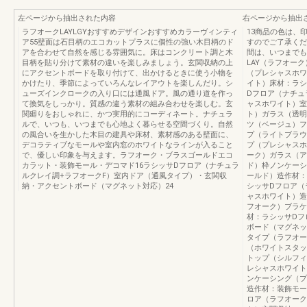
左ページから抽出された内容
右ページから抽出
ラフオークLAYLGYおすすめデザインおすすめカラーヴィンティ
13商品の色は、
ア55壁面は石目柄のエコカットプラスに個性の強い木目柄のド
すのでご了承くだ
アを合わせて自然を感じる雰囲気に。床はコンクリート調と木
間は、いつまでも
目柄を貼り分けて素材の違いを楽しみましょう。玄関収納の上
LAY（ラフオー
にアクセントボードを取り付けて、出かけるときに使う小物を
（プレシャスホワ
かけたり、季節によっていろんなレイアウトを楽しんだり。シ
イト）床材：ラシ
ューズインクロークの入り口には通風ドア。風の通り道を作っ
Dフロア（ナチュ
て換気をしっかり。質感の違う素材の組み合わせを楽しむ。玄
ャスホワイト）室
関廻りをおしゃれに、かつ実用的にコーディネート。ナチュラ
ト）ガラス（透明
ルで、いつも、いつまでも心地よく暮らせる空間づくり。自然
ツ（ベージュ）フ
の風合いを生かした木目の建具や床材、素材感のある壁面に、
プ（ライトブラウ
デコラティブなモールや室内窓のホワイトなラインが入ること
プ（プレシャスホ
で、優しい印象を与えます。ラフオーク・ブラスゴールドエコ
ーク）ガラス（ア
カラット・装飾モール・デコマド16ラシッサDフロア（ナチュラ
ド）枠ノンケーシ
ルクレイ調+ラフオークF）室内ドア（通風タイプ）・玄関収
ールド）造作材：
納・アクセントボード（マグネット対応）24
シッサDフロア（
ャスホワイト）造
フオーク）ブラケ
材：ラシッサDフ
ボード（マグネッ
タイプ（ラフオー
（ホワイトスタッ
トップ（シルフィ
レシャスホワイト
ンケーシング（プ
造作材：装飾モー
ロア（ラフオーク