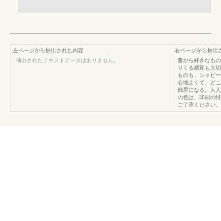
左ページから抽出された内容
右ページから抽出
抽出されたテキストデータはありません。
昔から好きなもの
りくる感覚も大切
ものも、シャビー
心地よくて、どこ
部屋になる。大人
の色は、印刷の特
ご了承ください。