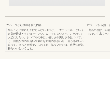
左ページから抽出された内容
右ページから抽出
飾ることに疲れたわけじゃないけれど、「ナチュラル」という
商品の色は、印刷
言葉が最近どうも気持ちいい。ムリをしないけど、こだわりも
のでご了承ください
大切にしたい。シンプルの中に、優しさや美しさを見つけてい
く。自然な木の風合いや素朴な布地の肌ざわり。居心地のいい
家って、きっと自然でいられる家。気づいたのは、自然体が気
持ちいいということ。