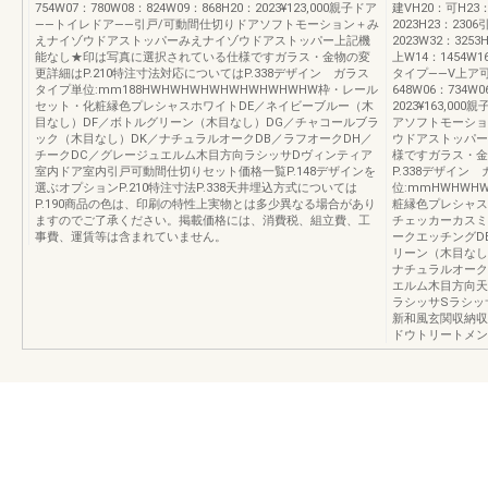
754W07：780W08：824W09：868H20：2023¥123,000親子ドア
建VH20：可H23：
——トイレドア——引戸/可動間仕切りドアソフトモーション＋み
2023H23：230
えナイゾウドアストッパーみえナイゾウドアストッパー上記機
2023W32：325
能なし★印は写真に選択されている仕様ですガラス・金物の変
上W14：1454W1
更詳細はP.210特注寸法対応についてはP.338デザイン ガラス
タイプ——V上ア可
タイプ単位:mm188HWHWHWHWHWHWHWHWHW枠・レール
648W06：734W0
セット・化粧縁色プレシャスホワイトDE／ネイビーブルー（木
2023¥163,0
目なし）DF／ボトルグリーン（木目なし）DG／チャコールブラ
アソフトモーショ
ック（木目なし）DK／ナチュラルオークDB／ラフオークDH／
ウドアストッパー
チークDC／グレージュエルム木目方向ラシッサDヴィンティア
様ですガラス・金
室内ドア室内引戸可動間仕切りセット価格一覧P.148デザインを
P.338デザイン
選ぶオプションP.210特注寸法P.338天井埋込方式については
位:mmHWHWH
P.190商品の色は、印刷の特性上実物とは多少異なる場合があり
粧縁色プレシャス
ますのでご了承ください。掲載価格には、消費税、組立費、工
チェッカーカスミ
事費、運賃等は含まれていません。
ークエッチングD
リーン（木目なし
ナチュラルオーク
エルム木目方向天
ラシッサSラシッ
新和風玄関収納収
ドウトリートメン