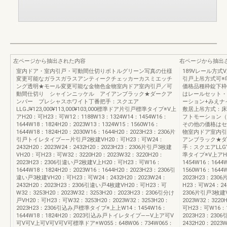
左ページから抽出された内容
右ページから抽出
室内ドア・室内引戸・可動間仕切りボトルグリーン写真の仕様
189Vレール方
変更可能なガラスガラスアンティークチェッカーカスミエッチ
引戸上吊方式可※
ング透明★モール変更可能な金物色金物室内ドア室内引戸／可
価格品種枠錠下枠
動間仕切り シャインニッケル アイアンブラック★ダークア
はレールセット・
ンバー プレシャスホワイト丁番把手：スクエア
ーション+みえナ
LLGJ¥123,000¥113,000¥103,000標準ドア片引戸標準タイプ※V上
敷居上吊方式：床
アH20：可H23：可W12：1188W13：1324W14：1454W16：
フトモーション（
1644W18：1824H20：2023W13：1324W15：1560W16：
その他の価格はセ
1644W18：1824H20：2030W16：1644H20：2023H23：2306片
物室内ドア室内引
引戸トイレタイプ——片引戸2枚建VH20：可H23：可W24：
アンブラック★ダ
2432H20：2023W24：2432H20：2023H23：2306片引戸3枚建
手：スクエアLLGY¥
VH20：可H23：可W32：3220H20：2023W32：3220H20：
準タイプ※V上アH2
2023H23：2306引違い戸2枚建V上H20：可H23：可W16：
1454W16：1644
1644W18：1824H20：2023W16：1644H20：2023H23：2306引
1560W16：1644
違い戸3枚建VH20：可H23：可W24：2432H20：2023W24：
2023H23：23
2432H20：2023H23：2306引違い戸4枚建VH20：可H23：可
H23：可W24：243
W32：3253H20：2023W32：3253H20：2023H23：2306引分け
2306片引戸3枚建V
戸VH20：可H23：可W32：3253H20：2023W32：3253H20：
2023W32：322
2023H23：2306引込み戸標準タイプ※上上W14：1454W16：
可H23：可W16：1
1644W18：1824H20：2023引込み戸トイレタイプ——V上ア可V
2023H23：23
可V可V上可V可V可V可標準ドア※W055：648W06：734W065：
2432H20：2023