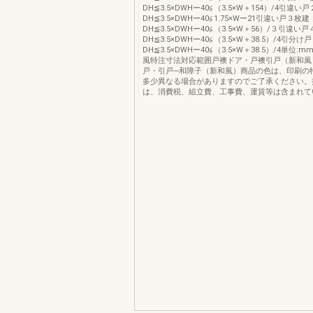
DH≦3.5×DWHー40≦（3.5×W＋154）/4引違い
DH≦3.5×DWHー40≦1.75×Wー21引違い戸３枚建
DH≦3.5×DWHー40≦（3.5×W＋56）/３引違い
DH≦3.5×DWHー40≦（3.5×W＋38.5）/4引分け
DH≦3.5×DWHー40≦（3.5×W＋38.5）/4単位:
風特注寸法対応範囲戸襖ドア・戸襖引戸（新和風
戸・引戸─和障子（新和風）商品の色は、印刷の
多少異なる場合がありますのでご了承ください。
は、消費税、組立費、工事費、運賃等は含まれて