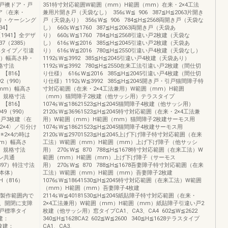
戸襖ドア・戸
351特寸対応範囲W範囲（mm）H範囲（mm）在来・2×4工法
ア〈在来・
兼用片開き戸（天袋なし） 356≦W≦ 906 387≦H≦2063片開き
り・ケーシング
戸（天袋あり） 356≦W≦ 906 784≦H≦2568両開き戸（天袋な
34】
し） 660≦W≦1760 387≦H≦2063両開き戸（天袋あ
【1941】全デザ
り） 660≦W≦1760 784≦H≦2568引違い戸2枚建（天袋な
37（2385）
し） 616≦W≦2016 385≦H≦2045引違い戸2枚建（天袋あ
準タイプ／引違
り） 616≦W≦2016 780≦H≦2550引違い戸4枚建（天袋なし）
m）幅高さ枠・
1192≦W≦3992 385≦H≦2045引違い戸4枚建（天袋あり）
格寸法
1192≦W≦3992 780≦H≦2550在来工法引違い戸2枚建（間仕切
6）【816】
り仕様） 616≦W≦2016 385≦H≦2045引違い戸4枚建（間仕切
2（990）
り仕様）1192≦W≦3992 385≦H≦2045開き戸・引戸猫間障子特
（mm）幅高さ
寸対応範囲（在来・2×4工法兼用）W範囲（mm）H範囲
）規格寸法
（mm）猫間障子2枚建（他サッシ用）テラスタイプ
6）【816】
1074≦W≦18621523≦H≦2045猫間障子4枚建（他サッシ用）
49（990）
2120≦W≦36961523≦H≦2045特寸対応範囲（在来・2×4工法兼
違い戸3枚建〈在
用）W範囲（mm）H範囲（mm）猫間障子2枚建サーモス用
2×4〉／引分け
1074≦W≦18621523≦H≦2045猫間障子4枚建サーモス用
※2×4の時は
2120≦W≦29701523≦H≦2045上げ下げ障子特寸対応範囲（在来
m）幅高さ
工法）W範囲（mm）H範囲（mm）上げ下げ障子（他サッシ
）規格寸法
用） 270≦W≦ 870 788≦H≦1678特寸対応範囲（在来工法）W
イン共通
範囲（mm）H範囲（mm）上げ下げ障子（サーモス
（2397）特注寸法
用） 270≦W≦ 870 788≦H≦1678吾妻障子特寸対応範囲（在来
本体）
工法）W範囲（mm）H範囲（mm）吾妻障子2枚建
H（816）
1076≦W≦18641530≦H≦2045特寸対応範囲（在来工法）W範囲
）
（mm）H範囲（mm）吾妻障子4枚建
共に製作範囲内で
2114≦W≦40181530≦H≦2045紙貼障子特寸対応範囲（在来・
、開閉に支障
2×4工法兼用）W範囲（mm）H範囲（mm）紙貼障子引違い戸2
戸標準タイ
枚建（他サッシ用）窓タイプCA1、CA3、CA4 602≦W≦2622
枚建：
340≦H≦1628CA2 602≦W≦2600 340≦H≦1628テラスタイプ
３枚建：
CA1、CA3、