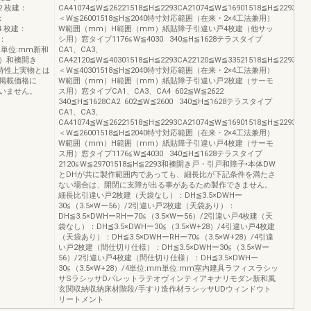
戸２枚建：
CA41074≦W≦26221518≦H≦2293CA21074≦W≦16901518≦H≦2293169
：
＜W≦26001518≦H≦2040特寸対応範囲（在来・2×4工法兼用）
戸４枚建：
W範囲（mm）H範囲（mm）紙貼障子引違い戸4枚建（他サッ
戸：
シ用）窓タイプ1176≦W≦4030 340≦H≦1628テラスタイプ
mm単位:mm新和
CA1、CA3、
）和襖開き
CA42120≦W≦40301518≦H≦2293CA22120≦W≦33521518≦H≦2293335
特性上実物とは
＜W≦40301518≦H≦2040特寸対応範囲（在来・2×4工法兼用）
掲載価格に
W範囲（mm）H範囲（mm）紙貼障子引違い戸2枚建（サーモ
いません。
ス用）窓タイプCA1、CA3、CA4 602≦W≦2622
340≦H≦1628CA2 602≦W≦2600 340≦H≦1628テラスタイプ
CA1、CA3、
CA41074≦W≦26221518≦H≦2293CA21074≦W≦16901518≦H≦2293169
＜W≦26001518≦H≦2040特寸対応範囲（在来・2×4工法兼用）
W範囲（mm）H範囲（mm）紙貼障子引違い戸4枚建（サーモ
ス用）窓タイプ1176≦W≦4030 340≦H≦1628テラスタイプ
2120≦W≦29701518≦H≦2293和襖開き戸・引戸和障子◦本体DW
とDHが共に製作範囲内であっても、細長比が下記条件を満たさ
ない場合は、開閉に支障が出る事があるため製作できません。
細長比引違い戸2枚建（天袋なし）：DH≦3.5×DWHー
30≦（3.5×Wー56）/2引違い戸2枚建（天袋あり）：
DH≦3.5×DWHーRHー70≦（3.5×Wー56）/2引違い戸4枚建（天
袋なし）：DH≦3.5×DWHー30≦（3.5×W+28）/4引違い戸4枚建
（天袋あり）：DH≦3.5×DWHーRHー70≦（3.5×W+28）/4引違
い戸2枚建（間仕切り仕様）：DH≦3.5×DWHー30≦（3.5×Wー
56）/2引違い戸4枚建（間仕切り仕様）：DH≦3.5×DWHー
30≦（3.5×W+28）/4単位:mm単位:mm室内建具ラフィスラシッ
サSラシッサDパレットラテオヴィンティアキナリモダン新和風
玄関収納収納床材階段/手すり造作材ラシッサUDウィンドウト
リートメント