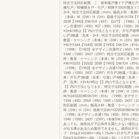
特注寸法対応範囲 ｜ 新和風戸襖ドア戸襖引戸
襖引戸／和襖開き戸・引戸／和障子350片開きド
2×4〉特注寸法対応範囲（mm）幅高さ枠・沓摺
（本体）W（DW）H（DH）規格寸法W/H754【7
2038【1993】DW/DH（697）【677】（1986）
イン共通507（450）957（900）1552（1500）24
※2×4の時は【】内の寸法となります。片引戸標
い戸2枚建〈在来・2×4〉特注寸法対応範囲（m
敷居・ケーシング（本体）W（DW）H（DH）規
※W/H1644【1644】2038【1993】DW/DH（81
（1998）【1953】全デザイン共通912（450）199
1540（1500）2437（2397）特注寸法対応範囲
枠・敷居・ケーシング（本体）W（DW）H（DH
※W/H3253【3253】2038【1993】DW/DH（81
（1998）【1953】全デザイン共通1789（450）39
1540（1500）2437（2397）片引戸2枚建／引
来〉片引戸3枚建〈在来〉引違い戸4枚建〈在来・
戸〈在来〉※2×4の時は【】内の寸法となります。
【】内の寸法となります。特注寸法対応範囲（m
枠・敷居・ケーシング（本体）W（DW）H（DH
W/H24322038DW/DH（816）（1998）全デザ
1334（450）2954（990）1540（1500）2437
対応範囲（mm）幅高さ枠・敷居・ケーシング（
W（DW）H（DH）規格寸法W/H32202038DW/D
（1998）全デザイン共通1756（450）3916（990
1540（1500）2437（2397）◦本体DWとDHが
あっても、細長比が下記条件を満たさない場合は
が出る事があるため製作できません。細長比片引
プ：DH≦3.5×DWHー40≦1.75×Wー21片引戸２
DH≦3.5×DWHー40≦（3.5×W＋56）/３片引戸