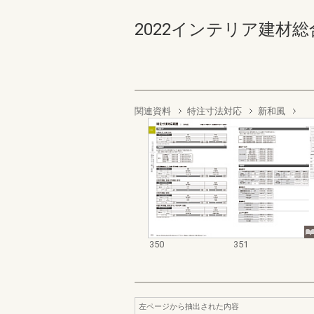
2022インテリア建材総合ダ
関連資料
特注寸法対応
新和風
350
351
左ページから抽出された内容