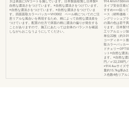
タは表面にUVコートを施しています。日本製面取無し日本製※
914.4mm150mm
自然な濃淡さをつけています。※自然な濃淡さをつけています。
タイプ安全圧着ピー
※自然な濃淡さをつけています。※自然な濃淡さをつけていま
すすめ○○○貼って
す。四面面取カラーバッカーVH3002 ペール柄についてのご注
ース（材料価格・税
意リアルな風合いを再現するため、柄によって自然な濃淡差を
ングリッシュブラ
つけています。配置の仕方で床面の柄に濃淡の偏りが発生する
の溝の色は若干異
ことがありますので、施工にあたっては全体のバランスを確認
ります。日本製150
しながらおこなうようにしてください。
工リアルエッジ加工
単位22枚（約3.
コーディネート推
取カラーバッカーO
ドチェリーOPT5
ット※自然な濃淡
ます。※自然な濃淡
円／㎡22,230
×914.4㎜サイズ
量約15.7kg厚み
ス色数4色リアル