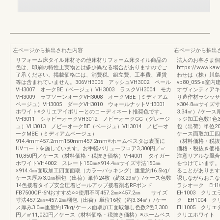
左ページから抽出された内容
右ページから抽出
リフォーム床タイル床材その他床材リフォーム床タイル商品の
法人のお客さま個
色は、印刷の特性上実物とは多少異なる場合がありますのでご
https://www.
了承ください。掲載価格には、消費税、組立費、工事費、運賃
わせは（株）川島織物セ
等は含まれていません。306VH3006 アッシュVH3002 ペール
vp80_055-
VH3007 オークBE（ベージュ）VH3003 ラスクVH3004 モカ
オヴィンティアキ
VH3009 ラフソーンオークVH3008 オークMBE（ミディアム
り造作材ラシッサU
ベージュ）VH3005 ダークVH3010 ウォールナットVH3001
×304.8㎜サイズ
ホワイト※クリエアイボリーとのコーディネート推奨色です。
3.34㎡）/ケー
VH3011 シャビーオークVH3012 ノビーオークGG（グレージ
ッジ加工色数1色304
ュ）VH3013 ノビーオークBE（ベージュ）VH3014 ノビーオ
包（出荷）単位20枚
ークMBE（ミディアムベージュ）
ケース面取加工四面
914.4mm457.2mm150mm457.2mm※ホームベスタは表面に
（材料価格・税抜き
UVコートを施しています。お手軽バリューフロア3,300円／㎡
価格・税抜き価格
10,850円／ケース（材料価格・税抜き価格）VH4001 タイガー
注意リアルな風合
ホワイトVH4002 スレート150㎜×914.4㎜サイズ寸法150㎜
をつけています。
×914.4㎜面取加工四面面取（カラーバッキング）重量約16.5kg/
ることがあります
ケース厚み3.0㎜梱包（出荷）単位24枚（約3.29㎡）/ケース色数
認しながらおこな
14色接着タイプ安全圧着ピールアップ接着剤名RFボンド
ラシオーク EH1
FB7500CP-6Nおすすめ○○使用不可457.2㎜×457.2㎜ サイズ
EH1003 クリ
寸法457.2㎜×457.2㎜梱包（出荷）単位16枚（約3.34㎡）/ケー
ク EH1004 
ス厚み3.0㎜重量約17kg/ケース面取加工面取無し色数2色3,300
EH1005 クリ
円／㎡11,020円／ケース（材料価格・税抜き価格）※ホームベス
クリエホワイト