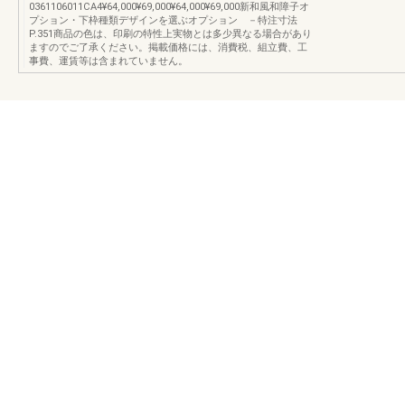
0361106011CA4¥64,000¥69,000¥64,000¥69,000新和風和障子オ
プション・下枠種類デザインを選ぶオプション －特注寸法
P.351商品の色は、印刷の特性上実物とは多少異なる場合があり
ますのでご了承ください。掲載価格には、消費税、組立費、工
事費、運賃等は含まれていません。