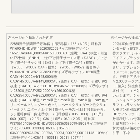
左ページから抽出された内容
右ページから抽出
228和障子猫間障子呼称幅（旧呼称幅）165（6.0尺）呼称高
229洋室側把手
W1690HDHDW8442020382008サイズ呼称デザイン
ンダー錠（鍵3本
16520CA3¥146,000CA4¥150,000CA3（荒間）CA4（横繁）引違
番スクエアLシャインニ
い戸2枚建（SNHH）上げ下げ障子サーモス用（SASS）／上げ
アイアンブラック
下げ障子他サッシ用（SAS）上げ下げ障子CA4（横繁）
がかかります。詳
（W036・W033）CA4（横繁）（W060・W057）吾妻障子
さい。オプション
W1644HDHDW82020382008サイズ呼称デザイン1620薄壁
イメージにあわせ
CA3¥144,000CA4¥148,000厚壁
す。戸襖ドア把手
CA3¥145,000CA4¥149,000CA3（荒間）CA4（横繁）引違い戸2
￥2,000ダーク
枚建（SAHH）W2,556HDHDW646.520382008サイズ呼称デザイ
（1個入）洋室側
ン2520薄壁CA3¥252,000CA4¥260,000厚壁
取付済） ＋￥2
CA3¥254,000CA4¥262,000CA3（荒間）CA4（横繁）引違い戸4
いたします。シャ
枚建（SAHF）単位：mm単位：mm単位：mm単位：mm色ク
ーシャインニッケ
リエペールクリエダーク色クリエペールクリエダーク色クリエ
ラフィスラシッサ
ペールクリエダーク上げ下げ障子サーモス用上げ下げ障子他サ
リモダン新和風玄
ッシ用呼称幅［内法呼称］（旧呼称幅）036［033］（1.5尺）
UDウィンドウ
060［057］（2.0尺）036（1.5尺）060（2.0尺）呼称高
敷居種類ツバ付薄
W375610405640HDHDW33356836359809948909サイズ呼称デ
し薄敷居ツバ付・
ザイン03609［03309］06009［05709］
材の種類や納め方
0360906009CA4¥61,000¥66,000¥61,000¥66,0001111481109サイ
引手 下枠
ズ呼称デザイン03611［03311］06011［05711］