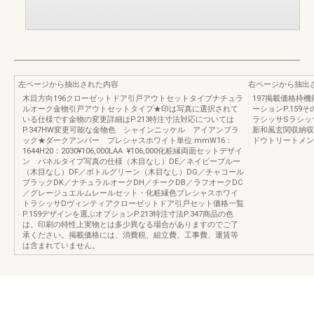
左ページから抽出された内容
右ページから抽出
木目方向196クローゼットドア引戸アウトセットタイプナチュラ
197掲載価格枠
ルオーク金物引戸アウトセットタイプ★印は写真に選択されて
ーションP.15
いる仕様です金物の変更詳細はP.213特注寸法対応については
ラシッサSラシッ
P.347HW変更可能な金物色 シャインニッケル アイアンブラ
新和風玄関収納収
ック★ダークアンバー プレシャスホワイト単位:mmW16：
ドウトリートメン
1644H20：2030¥106,000LAA ¥106,000化粧縁両面セットデザイ
ン パネルタイプ写真の仕様（木目なし）DE／ネイビーブルー
（木目なし）DF／ボトルグリーン（木目なし）DG／チャコール
ブラックDK／ナチュラルオークDH／チークDB／ラフオークDC
／グレージュエルムレールセット・化粧縁色プレシャスホワイ
トラシッサDヴィンティアクローゼットドア引戸セット価格一覧
P.159デザインを選ぶオプションP.213特注寸法P.347商品の色
は、印刷の特性上実物とは多少異なる場合がありますのでご了
承ください。掲載価格には、消費税、組立費、工事費、運賃等
は含まれていません。