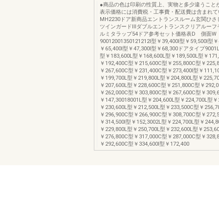
●商品の色は印刷の性質上、実物と多少違うこと
表示価格には消費税・工事費・配送費は含まれて
MH2230ドア新商品エントランスルーム玄関ひ
ツインガードⅢダブルエントランスクリアルーフ
ルミタラップ54ドア参考セット価格表D 側面W
90012001350121212I型￥39,400I型￥59,500I型￥
￥65,400I型￥47,300I型￥68,300ドアタイプ9001L
型￥183,600L型￥168,600L型￥189,500L型￥171
￥192,400C型￥215,600C型￥255,800C型￥225,
￥267,600C型￥231,400C型￥273,400I型￥111,1
￥199,700L型￥219,800L型￥204,800L型￥225,7
￥207,600L型￥228,600C型￥251,800C型￥292,
￥262,000C型￥303,800C型￥267,600C型￥309,6
￥147,30018001L型￥204,600L型￥224,700L型￥
￥230,600L型￥212,500L型￥233,500C型￥256,
￥296,900C型￥266,900C型￥308,700C型￥272,
￥314,500I型￥152,3002L型￥224,700L型￥244,
￥229,800L型￥250,700L型￥232,600L型￥253,6
￥276,800C型￥317,000C型￥287,000C型￥328,
￥292,600C型￥334,600I型￥172,400