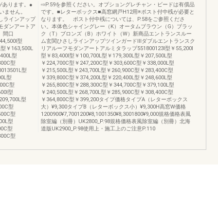
があります。●
⇨P.59を参照ください。オプショングレチャン・ビードは有償品
いません。
です。■レターボックス■高窓網戸H12用※ポスト付中桟が必要と
さしラインアップ
なります。 ポスト付中桟については、P.58をご参照くださ
モダンアートア
い。本体色シャイングレー（K）オータムブラウン（G）ブラッ
 間口
ク（T）ブロンズ（B）ホワイト（W）新商品エントランスルー
44,500I型
ム玄関ひさしラインアップツインガードⅢダブルエントランスク
型￥163,500L
リアルーフモダンアートアルミタラップ551800123I型￥55,200I
,400L型
型￥83,400I型￥100,700L型￥179,300L型￥207,500L型
800C型
￥224,700C型￥247,200C型￥303,600C型￥338,000L型
0013501L型
￥215,500L型￥243,700L型￥260,900C型￥283,400C型
00L型
￥339,800C型￥374,200L型￥220,400L型￥248,600L型
000C型
￥265,800C型￥288,300C型￥344,700C型￥379,100L型
00I型
￥240,500L型￥268,700L型￥285,900C型￥308,400C型
209,700L型
￥364,800C型￥399,200タイプ価格タイプA（レターボックス
700C型
大）¥9,300タイプB（レターボックス小）¥9,300H高窓W価格
500C型
1200900¥7,7001200¥8,1001350¥8,3001800¥9,000規格価格表風
800L型
除室編（別冊）UK2800_P.98規格価格表風除室編（別冊）北海
00C型
道版UK2900_P.98使用上・施工上のご注意P.110
800C型