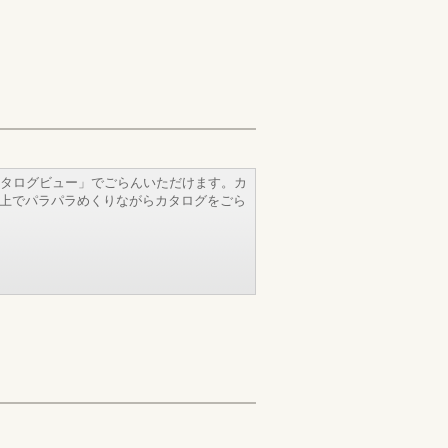
タログビュー」でごらんいただけます。カ
b上でパラパラめくりながらカタログをごら