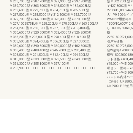
￥263,700C型￥287,700C型￥327,900C型￥297,900C型
型￥302,200L型￥
￥339,700C型￥303,500C型￥345,500I型￥182,6003L型
￥427,300C型￥4
￥259,600L型￥279,700L型￥264,700L型￥285,600L型
2230¥15,800
￥267,500L型￥288,500C型￥312,500C型￥352,700C型
大）¥9,300タ
￥322,700C型￥364,500C型￥328,300C型￥370,300I型
WMH22用価格M
￥207,10035751L型￥258,200L型￥278,300L型￥263,300L型
1800¥10,600¥10
￥284,200L型￥266,100L型￥287,100C型￥310,400C型
し1800¥6,500¥6
￥350,600C型￥320,600C型￥362,400C型￥326,200C型
格
￥368,200I型￥206,0002L型￥298,400L型￥318,500L型
22301800¥21,600
￥303,500L型￥324,400L型￥306,300L型￥327,300C型
引戸W価格
￥350,600C型￥390,800C型￥360,800C型￥402,600C型
22301800¥23,500
￥366,400C型￥408,400I型￥246,2003L型￥286,400L型
窓W価格1200900¥7,
￥306,500L型￥291,500L型￥312,400L型￥294,300L型
様W180020001
￥315,300C型￥339,300C型￥379,500C型￥349,500C型
ット価格＋¥31,400
￥391,300C型￥355,100C型￥397,100I型
¥45,000＋¥45,
￥233,900FFFFFFFFFFFFFFFFFFFFFFFFFFFFFFFFFFFFFFFF
考セット価格＋¥30,1
¥43,700＋¥43
ハンドル内外バー
（別冊）UK280
UK2900_P.96