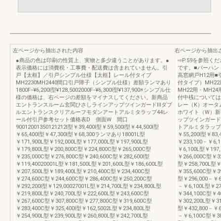
左ページから抽出された内容
右ページから抽出
●商品の色は印刷の性質上、実物と多少違うことがあります。●
⇨P.59を参照
表示価格には消費税・工事費・配送費は含まれていません。引
です。■バーハン
戸【太框】／引戸シンプル仕様【太框】レール付タイプ
高窓網戸H12用■
MH2230MH2440間口引戸障子（シンプル仕様）差額ランマあり
付タイプ）MH2
1800F‒¥6,200I型¥128,5002000F‒¥6,300I型¥137,900※シンプル仕
MH22用・MH
様の価格は、右ページの差額をマイナスしてください。新商品
付中桟については
エントランスルーム玄関ひさしラインアップツインガードⅢダブ
レー（K）オータ
ルエントランスクリアルーフモダンアートアルミタラップ44レ
ホワイト（W）新
ール付引戸参考セット価格表D 側面W 間口
ップツインガード
90012001350121212I型￥39,400I型￥59,500I型￥44,500I型
トアルミタラップ4
￥65,400I型￥47,300I型￥68,300ランマあり18001L型
￥55,200I型￥83,
￥171,900L型￥192,000L型￥177,000L型￥197,900L型
￥233,100－￥6,
￥179,800L型￥200,800C型￥224,800C型￥265,000C型
￥6,100L型￥197
￥235,000C型￥276,800C型￥240,600C型￥282,600I型
￥266,000C型￥32
￥119,40020001L型￥181,500L型￥201,600L型￥186,600L型
型￥258,700L型￥
￥207,500L型￥189,400L型￥210,400C型￥234,400C型
￥355,600C型￥39
￥274,600C型￥244,600C型￥286,400C型￥250,200C型
型￥296,000－￥6
￥292,200I型￥129,00027001L型￥214,700L型￥234,800L型
－￥6,100L型￥27
￥219,800L型￥240,700L型￥222,600L型￥243,600C型
￥344,100C型￥4
￥267,600C型￥307,800C型￥277,800C型￥319,600C型
￥302,200L型￥3
￥283,400C型￥325,400I型￥162,5002L型￥234,800L型
型￥432,800－￥6,
￥254,900L型￥239,900L型￥260,800L型￥242,700L型
－￥6,100C型￥38