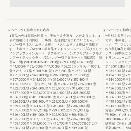
左ページから抽出された内容
右ページから抽出
●商品の色は印刷の性質上、実物と多少違うことがあります。●
⇨P.59を参照
表示価格には消費税・工事費・配送費は含まれていません。ハ
です。本体色シャ
ンガー引戸【スリム框／太框】 ※スリム框／太框は同価格で
ック（T）ブロン
す。上吊タイプMH2000新商品エントランスルーム玄関ひさしラ
錠加算額■高窓網
インアップツインガードⅢダブルエントランスクリアルーフモダ
ポスト付中桟につ
ンアートアルミタラップ30ハンガー引戸参考セット価格表D 側
トランスルーム玄
面W 間口90012001350121212I型￥39,400I型￥56,900I型
ントランスクリア
￥44,500I型￥63,400I型￥47,300I型￥66,200ランマあり18001L
311800123I型￥5
型￥243,100L型￥260,600L型￥248,200L型￥267,100L型
￥284,300L型￥3
￥251,000L型￥269,900C型￥296,800C型￥331,800C型
￥414,000L型￥27
￥307,000C型￥344,800C型￥312,600C型￥350,400I型
￥344,000C型￥3
￥185,90020001L型￥258,700L型￥276,200L型￥263,800L型
￥322,600L型￥3
￥282,700L型￥266,600L型￥285,500C型￥312,400C型
￥456,800L型￥31
￥347,400C型￥322,600C型￥360,400C型￥328,200C型
￥388,700C型￥4
￥366,000I型￥201,50027001L型￥281,400L型￥298,900L型
￥366,900L型￥3
￥286,500L型￥305,400L型￥289,300L型￥308,200C型
￥495,100L型￥37
￥339,600C型￥374,600C型￥349,800C型￥387,600C型
￥444,500C型￥4
￥355,400C型￥393,200I型￥229,2002L型￥298,900L型
算額引戸¥19,2
￥316,400L型￥304,000L型￥322,900L型￥306,800L型
¥9,300タイプB
￥325,700C型￥357,100C型￥392,100C型￥367,300C型
1000900¥6,2001
￥405,100C型￥372,900C型￥410,700I型￥246,70036001L型
除室編（別冊）UK
￥325,700L型￥343,200L型￥330,800L型￥349,700L型
道版UK2900_P