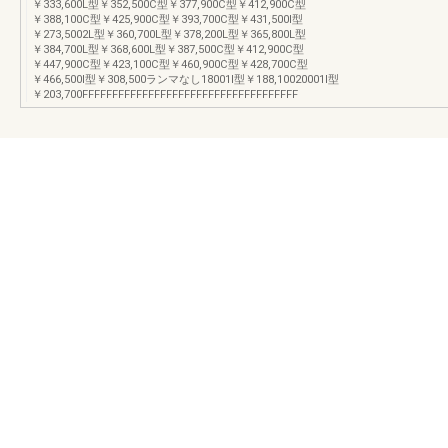
￥333,600L型￥352,500C型￥377,900C型￥412,900C型
￥388,100C型￥425,900C型￥393,700C型￥431,500I型
￥273,5002L型￥360,700L型￥378,200L型￥365,800L型
￥384,700L型￥368,600L型￥387,500C型￥412,900C型
￥447,900C型￥423,100C型￥460,900C型￥428,700C型
￥466,500I型￥308,500ランマなし18001I型￥188,10020001I型
￥203,700FFFFFFFFFFFFFFFFFFFFFFFFFFFFFFFFFFFF