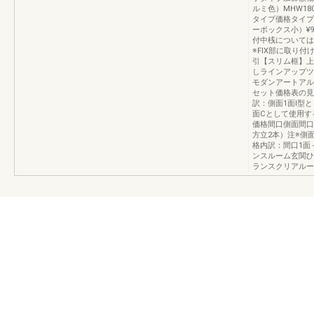
ルミ色）MHW1800
タイプ価格タイプA
ーボックス小）¥
付中桟については
※FIX部に取り付け
引【スリム框】上
しラインアップツ
モダンアートアル
セット価格表の見
訳：側面1面I型
面Cとして使用す
価格間口側面間口
方立2本）注※側
格内訳：間口1面
ンスルーム玄関ひ
ランスクリアルー