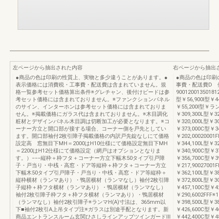
左ページから抽出された内容
右ページから抽出
●商品の色は印刷の性質上、実物と多少違うことがあります。●
●商品の色は印刷
表示価格には消費税・工事費・配送費は含まれていません。規
事費・配送費D 
格一覧参考セット価格算出条件※グレチャン、後付けビードは参
90012001350181
考セット価格には含まれておりません。※ファンクションパネル
型￥56,900I型￥44
のサイン、インターホンは参考セット価格には含まれておりま
￥55,200I型￥ラン
せん。※掲載価格にガラス代は含まれておりません。※木目調化
￥309,300L型￥32
粧材とデザインパネル木目調は切断加工が必要となります。※コ
￥320,000L型￥3
ーナー方立と開口部が接する場合、コーナー側を戸先としてい
￥373,000C型￥3
ます。開口部袖付2枚引障子掲載価格の内訳戸先錠なしにて価格
￥202,00020001
設定高 窓無目下MH＝2000はH10仕様にて価格設定無目下MH
￥344,100L型￥3
＝2200はH12仕様にて価格設定（網戸はオプションとなりま
￥340,900C型￥3
す。）−−−縦枠＋枠フタ＋コーナー方立下幅木50タイプ引戸障
￥356,700C型￥3
子・戸当り・中桟・高窓・ドア等縦枠＋枠フタ＋コーナー方立
￥217,90027001
下幅木50タイプ引戸障子・戸当り・中桟・高窓・ドア等縦枠＋
￥362,100L型￥38
縦枠横材（ランマあり）・鴨居横材（ランマなし）袖付2枚引障
￥372,800L型￥3
子縦枠＋枠フタ横材（ランマあり）・鴨居横材（ランマなし）
￥457,100C型￥4
袖付2枚引障子枠フタ＋枠フタ横材（ランマあり）・鴨居横材
￥290,6002FFF※
（ランマなし）袖付2枚引障子※ランマH(A)寸法は、365mm以
￥398,500L型￥3
下■袖付2枚引A上吊タイプ注※ガラスは別途手配となります。新
￥426,600C型￥4
商品エントランスルーム玄関ひさしラインアップツインガードⅢ
￥442,400C型￥4