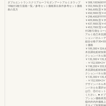
ダブルエントランスクリアルーフモダンアートアルミタラップ
￥308,10036001
18袖付2枚引規格一覧／参考セット価格算出条件参考セット価格
￥355,900L型￥37
表の見方
￥366,600L型￥3
￥450,900C型￥4
￥298,4002FFFF
￥409,800L型￥3
￥437,900C型￥4
￥453,700C型￥4
付2枚引側をコー
アルミ色①木目調
ションパネル＋デ
組合せ格子30×5
ト価格
￥189,300￥324,
木目調化粧材加算額－
クションパネル加算額
￥135,300￥13
－￥152,500※2
￥198,200￥333,
木目調化粧材加算額－
クションパネル加算額
￥135,300￥13
－￥152,500※
デザインパネル木
ンパネルを選択せ
は①、②のセット
ください。■ オ
プション価格表頁
様内外内外価格上記
子タイプ加算額袖付