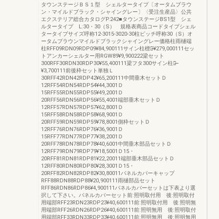
タウンステージＢＳ１型 シェルタータイプ〔オータムブラウ
ン・マイルドブラック・シャイングレー〕〈受注生産品〉公共
エクステリア総合カタログP.242■タウンステージBS1型 シェ
ルタータイプ L:30・30（S） 規格表商品コードタイプシェル
タータイプサイズ呼称12-3015-3020-30柱ピッチ呼称30（S）オ
ータムブラウンマイルドブラックシャイングレー価格柱雨樋端
柱RFF09RDN09RDP09¥84,900111サイン柱標準̶̶̶¥279,000111セッ
トアンカーシェルター用RGW89¥9,900222梁セット
300RFF30RDN30RDP30¥55,400111梁フタ300サイン柱用̶̶̶
¥3,700111前後枠セット単独Ｌ
30RFF42RDN42RDP42¥65,200111中間垂木セットＤ
12RFF54RDN54RDP54¥44,3001Ｄ
15RFF55RDN55RDP55¥49,2001Ｄ
20RFF56RDN56RDP56¥55,4001端部垂木セットＤ
12RFF57RDN57RDP57¥62,8001Ｄ
15RFF58RDN58RDP58¥68,9001Ｄ
20RFF59RDN59RDP59¥78,8001側枠セットＤ
12RFF76RDN76RDP76¥36,9001Ｄ
15RFF77RDN77RDP77¥38,2001Ｄ
20RFF78RDN78RDP78¥40,6001中間垂木部品セットＤ
12RFF79RDN79RDP79¥18,5001Ｄ15・
20RFF81RDN81RDP81¥22,20011端部垂木部品セットＤ
12RFF80RDN80RDP80¥28,3001Ｄ15・
20RFF82RDN82RDP82¥30,80011パネルカバーキャップ
RFF88RDN88RDP88¥20,900111雨樋部品セット
RFF86RDN86RDP86¥4,900111パネルカバーセットは下表より選
択して下さい。パネルカバーセット前:照明取付用 後:照明取付
用端部RFF23RDN23RDP23¥40,600111前:照明取付用 後:照明無
用端部RFF26RDN26RDP26¥40,600111前:照明無用 後:照明取付
用端部RFF33RDN33RDP33¥40,600111前:照明無用 後:照明無用