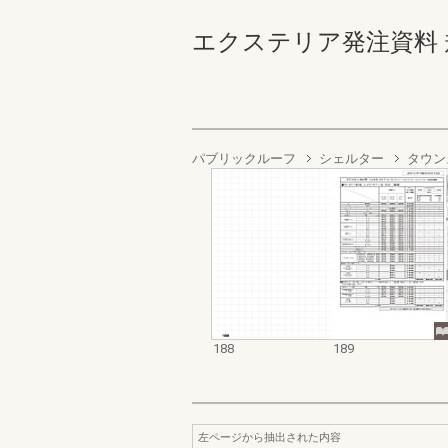
エクステリア発注資料 規格
パブリックルーフ
シェルター
タウン
188
189
左ページから抽出された内容