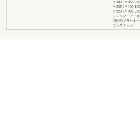
￥300,8￥355,20
￥335,0￥400,10
￥320,7￥385,
シェルターアーキ
用照明フラットヤ
ウンステージ