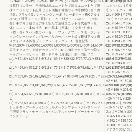
○ZNAGUE2058□(L)○ZNAGUB1258□(L)○ZNAGUC1729□(L)○ZNAGUD2358□(L)○ZNAGU
¥530,400¥569,700
加算額（１段分）平地傾斜地ユニットたて延長ユニットたて連
スカイパス［片支
棟ユニットセット記号セット価格加算額サイズ呼称間口全巾奥
Ⓔシャイグレーポ
行S：ブラックE：シャイングレーポリカーボネート板Cアルミ
□(L￥609,9￥675,
板Bたて延長ユニット長柱（L）たて樋サイドパネル （片側
ッ□(L￥692,0￥71
分）手すり１段２段アルミ板たて連棟ユニット形式基本（単
□(L￥644,3￥666,
体）ユニット本体寸法 mm基本（単体）（片側・柱側）
□(L￥45,9￥477,0
（標・長）スパン数カバーセットブラックブルースモークシャ
□(L￥179,3￥191,
イングレーシャイングレーポリカーボネート板屋根材アルミ板
□(L￥68,2￥762,0
スカイパス本体色ブラックシャイングレーSE色色記号
□(L￥490,2￥539,
¥454,200¥479,600¥520,600¥561,800¥373,400¥393,400¥424,600¥456,200¥408,800¥432
□(L￥192,￥216,6
公共エクステリア総合カタログP.21612,20法セセイⓈラッⒺシ
□(L￥756,3￥873,
ャイグレーポリーッ（標・ドネル（片側分）側・2額（1ニ
□(L￥53￥612,200
□(L￥521,8￥627,413,6¥8,2￥189,4￥330,¥32,6¥77,77□(L￥551,4￥685,413,6¥8,2□(L
□(L￥212,3￥245,
ニ
□(L￥828,4￥981,
□(L￥469,6￥575,213,6¥8,2￥177,2￥317,8¥32,6¥78,69□(L￥497,3￥631,313,6¥8,2□(
□(L￥587,4￥691,
ニ
□(L￥236,6￥29
□(L￥239,8￥293,8¥6,8¥8,2￥105,6※￥186,8※¥16,4¥39,98□(L￥256,2￥322,6¥6,8¥8,2
○ZN￥15,1￥180
ニ
○Z￥15,1￥180,
□(L￥596,0￥701,¥10,3¥8,2□(L￥625,6￥759,¥10,3¥8,2□(L￥672,7￥833,1¥10,3¥8,2□
○Z￥160,￥203,
ニ
○Z￥160,￥203,
□(L￥554,6￥660,2¥10,3¥8,2□(L￥582,3￥716,3¥10,3¥8,2□(L￥623,5￥783,9¥10,3¥8,
○ZN￥175,￥229
ニ
○ZN￥175,￥229
□(L￥283,5￥337,5,8¥8,2□(L￥299,9￥366,3,8¥8,2□(L￥319,7￥400,9,8¥8,2□(L￥339,
○ZN￥191,1￥25
シェルターアーキラインシェルタークレフヤードクレフヤード
○ZN￥191,1￥25
用照明フラットヤードスカイパスアルクヤードビートヤードタ
Z□(L)￥276,￥30
ウンステージ
￥266,1￥296,80
￥292,0￥335,10
￥280,3￥323,40
￥313,￥368,100