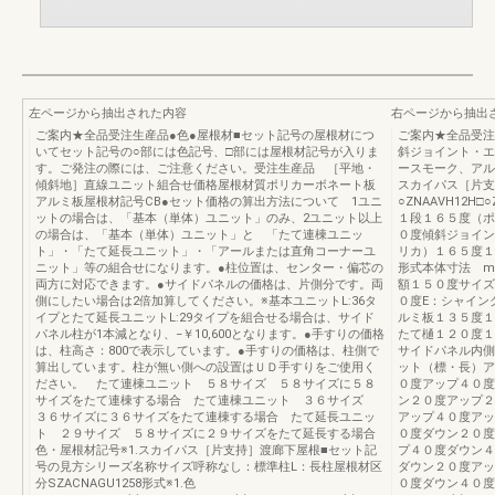
左ページから抽出された内容
右ページから抽出
ご案内★全品受注生産品●色●屋根材■セット記号の屋根材につ
ご案内★全品受注
いてセット記号の○部には色記号、□部には屋根材記号が入りま
斜ジョイント・エ
す。ご発注の際には、ご注意ください。受注生産品 ［平地・
ースモーク、アル
傾斜地］直線ユニット組合せ価格屋根材質ポリカーボネート板
スカイパス［片支
アルミ板屋根材記号CB●セット価格の算出方法について 1ユニ
○ZNAAVH12H□○Z
ットの場合は、「基本（単体）ユニット」のみ、2ユニット以上
１段１６５度（ポ
の場合は、「基本（単体）ユニット」と 「たて連棟ユニッ
０度傾斜ジョイン
ト」・「たて延長ユニット」・「アールまたは直角コーナーユ
リカ）１６５度１
ニット」等の組合せになります。●柱位置は、センター・偏芯の
形式本体寸法 m
両方に対応できます。●サイドパネルの価格は、片側分です。両
額１５０度サイズ
側にしたい場合は2倍加算してください。※基本ユニットL:36タ
０度E：シャイン
イプとたて延長ユニットL:29タイプを組合せる場合は、サイド
ルミ板１３５度１
パネル柱が1本減となり、−￥10,600となります。●手すりの価格
たて樋１２０度１
は、柱高さ：800で表示しています。●手すりの価格は、柱側で
サイドパネル内側
算出しています。柱が無い側への設置はＵＤ手すりをご使用く
ット（標・長）ア
ださい。 たて連棟ユニット ５８サイズ ５８サイズに５８
０度アップ４０度
サイズをたて連棟する場合 たて連棟ユニット ３６サイズ
ン２０度アップ２
３６サイズに３６サイズをたて連棟する場合 たて延長ユニッ
アップ４０度アッ
ト ２９サイズ ５８サイズに２９サイズをたて延長する場合
０度ダウン２０度
色・屋根材記号※1.スカイパス［片支持］渡廊下屋根■セット記
プ４０度ダウン４
号の見方シリーズ名称サイズ呼称なし：標準柱L：長柱屋根材区
ダウン２０度アッ
分SZACNAGU1258形式※1.色
０度ダウン４０度