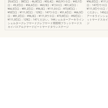
29,6①口：38①口：46,8①口：¥55,4口：¥63,9ウ０口：¥43,1①
¥96,0①口：¥111
口：49,2①口：¥56,6①口：¥63,9口：¥7,5０口：¥51,6①口：
口：147①ウ０口：¥
¥66,5①口：¥81,2①口：¥96,0口：¥111,0０口：¥73,8①口：
¥111,0①ウ０口：
¥92①口：¥111,0①口：129口：147ウ０口：¥51,6①口：¥66,5①
ください。145公
口：¥81,2①口：¥96,0口：¥111,0ウ０口：¥73,8①口：¥92①口：
アーキラインシェ
¥111,0①口：129口：147ください。144シェルターアーキライン
ットヤードスカイ
シェルタークレフヤードクレフヤード用照明フラットヤードス
ジ
カイパスアルクヤードビートヤードタウンステージ