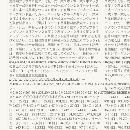
支持用アップ２０度アルミ板一式一式２本２本一式２本アップ
２本アルミ板一式
４０度一式両支持柱一式３本一式一式ダウン２０度セット一式
０度４０度２０度
一式２本一式共通ダウン４０度エンド庇用アップ一式一式３本
一式一式ダウン２
アップエンド庇ポリカーボネート板（ブルースモーク）一式４
一式３本一式セッ
０度２本垂木セット２０度３本一式３本一式シャイングレーけ
た取付部品セット
た取付部品セット【選択】ユニット用屋根材部品箱エンド庇ユ
ニットけた・中骨
ニットけた・中骨セットダウン２０度４０度アップアップダウ
ンダウン２０度ア
ンダウン４０度アップ２０度２０度ダウン４０度４０度２０度
ダウン（シャイン
アップ（シャイングレー）角度セット記号○印はいずれかをお選
記号○印はいずれ
びください。合計梱包数部材名称使用区分入数記号ブラック●セ
用の場合は、標準
ット記号の組合せ価格は、標準柱使用です。長柱のセット記号
柱セット記号例：○
は、末尾に「L」を付けてください。価格間口 長柱使用の場合
せ価格は、標準柱
は、標準柱を長柱に替えて拾い出してください。 長柱セット
を付けてください
記号例：○ZNAAVJ12H□L形式ポリカーボネート板アルミ板
¥54,600¥61,100¥9
¥54,600¥61,100¥9,400¥23,500¥24,700¥25,900¥27,100¥29,400¥35,300¥36,500¥37,700
スカイパス［両支
公共エクステリア総合カタログP.215セす長柱のセット記号は、
ト記号は、末尾に
末尾に「L」を付けてください。出ください。センッ（たて延
（たて延長）度度度度度
長）度度度度度度度度度セ
￥22,00￥271,70
□(L)□(L□(L)□(L)□(L)□(L)□(L)□(L)□(L)□(L□(L)□(Lリー
ラッ
￥188,20￥23,70￥181,20￥223,70￥200,00￥240,90￥193,00￥23,90￥214,20￥256,
￥269,60￥336,8
ラッ
セ１¥62,8①①①
￥210,20￥261,40￥203,20￥254,40￥22,30￥284,00￥221,30￥277,00￥248,60￥310
27,0口：28,4口：
セ１¥62,8①①①①①①①①①①①①５¥70,3け２セ¥10,8エンけ
口：¥43,4口：¥4
０口：27,0口：28,4口：29,8口：¥31,2口：¥33,8０口：¥40,6口：
¥31,2口：¥33,8
¥42,0口：¥43,4口：¥44,6口：47,4ウ０口：27,0口：28,4口：29,8
47,4セ口：25,817
口：¥31,2口：¥33,8ウ０口：¥40,6口：¥42,0口：¥43,4口：¥44,6
¥57,038,5エニア
口：47,4セ口：25,817,2口：28,519,0口：34,823,2口：¥42,028,0
ク）０口：29,6口：
口：¥57,038,5エニア０¥33,8ア０¥40,6０¥33,8０¥40,6エンリース
¥43,1口：49,2
モーク）０口：29,6①口：38①口：46,8①口：¥55,4口：¥63,9０
38口：46,8口：¥
口：¥43,1①口：49,2①口：¥56,6①口：¥63,9口：¥7,5ウ０口：
¥56,6口：¥63,9