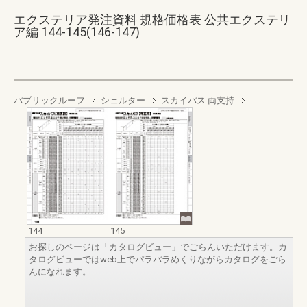
エクステリア発注資料 規格価格表 公共エクステリ
ア編 144-145(146-147)
パブリックルーフ
シェルター
スカイパス 両支持
144
145
お探しのページは「カタログビュー」でごらんいただけます。カ
タログビューではweb上でパラパラめくりながらカタログをごら
んになれます。