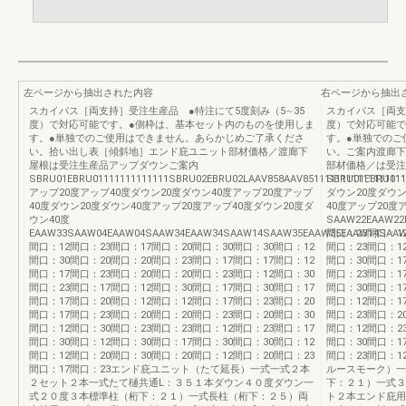
左ページから抽出された内容
右ページから抽出
スカイパス［両支持］受注生産品 ●特注にて5度刻み（5∼35
スカイパス［両支
度）で対応可能です。●側枠は、基本セット内のものを使用しま
度）で対応可能で
す。●単独でのご使用はできません。あらかじめご了承くださ
す。●単独でのご
い。拾い出し表［傾斜地］エンド庇ユニット部材価格／渡廊下
い。ご案内渡廊下
屋根は受注生産品アップダウンご案内
部材価格／は受注
SBRU01EBRU01111111111111SBRU02EBRU02LAAV858AAV8511111111111111
SBRU01EBRU011
アップ20度アップ40度ダウン20度ダウン40度アップ20度アップ
ダウン20度ダウン
40度ダウン20度ダウン40度アップ20度アップ40度ダウン20度ダ
40度アップ20度
ウン40度
SAAW22EAAW22
EAAW33SAAW04EAAW04SAAW34EAAW34SAAW14SAAW35EAAW35EAAW14SAAW01
間口：23間口：1
間口：12間口：23間口：17間口：20間口：30間口：30間口：12
間口：23間口：1
間口：30間口：20間口：20間口：23間口：17間口：17間口：12
間口：30間口：1
間口：17間口：23間口：20間口：20間口：23間口：12間口：30
間口：23間口：1
間口：23間口：17間口：12間口：30間口：17間口：30間口：17
間口：30間口：1
間口：17間口：20間口：12間口：12間口：17間口：23間口：20
間口：12間口：1
間口：17間口：23間口：20間口：20間口：23間口：20間口：30
間口：23間口：2
間口：12間口：30間口：23間口：23間口：12間口：23間口：17
間口：12間口：2
間口：30間口：12間口：30間口：17間口：30間口：30間口：12
間口：30間口：1
間口：12間口：20間口：30間口：20間口：12間口：20間口：23
間口：23間口：
間口：17間口：23エンド庇ユニット（たて延長）一式一式２本
ルースモーク）一
２セット２本一式たて樋共通L：３５１本ダウン４０度ダウン一
下：２１）一式３
式２０度３本標準柱（桁下：２１）一式長柱（桁下：２５）両
ト２本エンド庇用