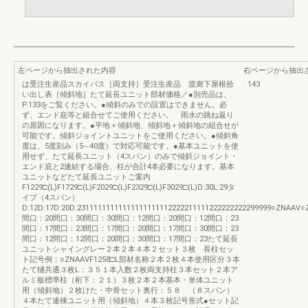
左ページから抽出された内容
右ページから抽出
は受注生産品スカイパス［両支持］受注生産品 渡廊下屋根拾
143
い出し表［傾斜地］たて延長ユニット部材価格／●別売品は、
P.133をご覧ください。●傾斜のみでの設置はできません。必
ず、エンド庇等と組合せてご使用ください。 雨水の跳ね返り
の原因になります。●平地＋傾斜地、傾斜地＋傾斜地の組合せが
可能です。傾斜ジョイントユニットをご使用ください。●傾斜角
度は、5度刻み（5∼40度）で対応可能です。●基本ユニットを使
用せず、たて延長ユニット（4スパン）のみで傾斜ジョイント・
エンド庇と2連結する場合、柱が合計4本必要になります。基本
ユニットなどたて延長ユニットご案内
F1229□(L)F1729□(L)F2029□(L)F2329□(L)F3029□(L)D:30L:29タ
イプ（4スパン）
D:12D:17D:20D:23111111111111111111112222211111222222222299999○
間口：20間口：30間口：30間口：12間口：20間口：12間口：23
間口：17間口：23間口：17間口：20間口：17間口：30間口：23
間口：12間口：12間口：20間口：30間口：17間口：23たて延長
ユニットシャイングレー２本２本４本２セット３枚 長柱セッ
ト記号例：○ZNAAVF1258□L部材名称２本２枚４本使用区分３本
たて樋共通３枚L：３５１本入数２枚両支持柱３本セット２本ア
ルミ板標準柱（桁下：２１）３枚２本２本基本・単体ユニット
用（傾斜地）２枚けた・中骨セット奥行：５８ （８スパン）
４本たて連棟ユニット用（傾斜地）４本３枚記号形式●セット記