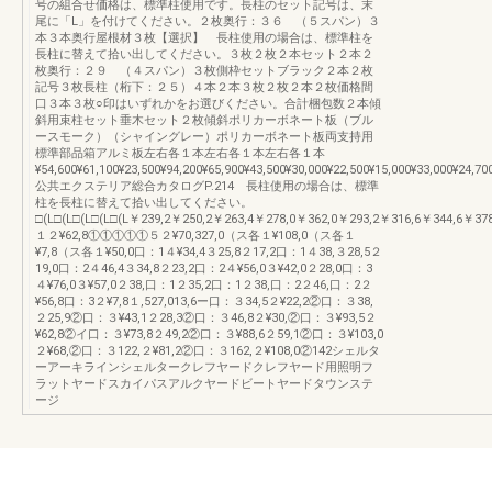
号の組合せ価格は、標準柱使用です。長柱のセット記号は、末
尾に「L」を付けてください。２枚奥行：３６ （５スパン）３
本３本奥行屋根材３枚【選択】 長柱使用の場合は、標準柱を
長柱に替えて拾い出してください。３枚２枚２本セット２本２
枚奥行：２９ （４スパン）３枚側枠セットブラック２本２枚
記号３枚長柱（桁下：２５）４本２本３枚２枚２本２枚価格間
口３本３枚○印はいずれかをお選びください。合計梱包数２本傾
斜用束柱セット垂木セット２枚傾斜ポリカーボネート板（ブル
ースモーク）（シャイングレー）ポリカーボネート板両支持用
標準部品箱アルミ板左右各１本左右各１本左右各１本
¥54,600¥61,100¥23,500¥94,200¥65,900¥43,500¥30,000¥22,500¥15,000¥33,000¥24,70
公共エクステリア総合カタログP.214 長柱使用の場合は、標準
柱を長柱に替えて拾い出してください。
□(L□(L□(L□(L□(L￥239,2￥250,2￥263,4￥278,0￥362,0￥293,2￥316,6￥344,6￥378
１２¥62,8①①①①①５２¥70,327,0（ス各１¥108,0（ス各１
¥7,8（ス各１¥50,0口：1４¥34,4３25,8２17,2口：1４38,３28,5２
19,0口：2４46,4３34,8２23,2口：2４¥56,0３¥42,0２28,0口：3
４¥76,0３¥57,0２38,口：1２35,2口：1２38,口：2２46,口：2２
¥56,8口：3２¥7,8１,527,013,6ー口：３34,5２¥22,2②口：３38,
２25,9②口：３¥43,1２28,3②口：３46,8２¥30,②口：３¥93,5２
¥62,8②イ口：３¥73,8２49,2②口：３¥88,6２59,1②口：３¥103,0
２¥68,②口：３122,２¥81,2②口：３162,２¥108,0②142シェルタ
ーアーキラインシェルタークレフヤードクレフヤード用照明フ
ラットヤードスカイパスアルクヤードビートヤードタウンステ
ージ