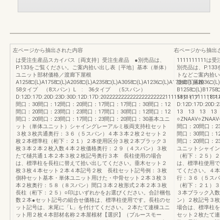
左ページから抽出された内容
右ページから抽出
は受注生産品スカイパス［両支持］受注生産品 ●別売品は、
111111111
P.133をご覧ください。ご案内拾い出し表［平地］基本（単体）
別売品は、P.1
ユニット部材価格／渡廊下屋根
トなどご案内拾い
A1258□(L)A1758□(L)A2058□(L)A2358□(L)A3058□(L)A1236□(L)A1736□(L)A2036□(
渡廊下屋根
58タイプ （8スパン）L : 36タイプ （5スパン）
B1258□(L)B1758
D:12D:17D:20D:23D:30D:12D:17D:202222222222222222222211111111111
58タイプ （8ス
間口：30間口：12間口：20間口：17間口：17間口：30間口：12
D:12D:17D:20D:
間口：20間口：23間口：23間口：17間口：30間口：12間口：12
13 13 13 13
間口：20間口：23間口：17間口：23間口：20間口：30基本ユニ
○ZNAAV○ZNAAV○
ット（単体ユニット）シャイングレーアルミ板両支持柱セット
間口：20間口：2
３枚３枚共通奥行：３６（５スパン）４本３本２枚２セット２
間口：30間口：1
枚２本標準柱（桁下：２１）２本使用区分３枚２本ブラック３
間口：20間口：2
枚３本２本２枚入数４本２枚価格奥行：２９（４スパン）３枚
ユニットシャイン
たて樋共通１本２本３枚２枚記号奥行３本 長柱使用の場合
（桁下：２５）２
は、標準柱を長柱に替えて拾い出してください。垂木セット２
は、標準柱使用で
枚３枚４本セット２本４本記号２枚 長柱セット記号例：３枚
てください。４本
側枠セット基本・単体ユニット用けた・中骨セット２本３枚３
行：３６（５スパ
本２枚奥行：５８（８スパン）間口３本２枚形式２本２本３枚
（桁下：２１）３
長柱（桁下：２５）○印はいずれかをお選びください。合計梱包
３本ブラック入数
数２本●セット記号の組合せ価格は、標準柱使用です。長柱のセ
ン）２枚記号３枚
ット記号は、末尾に「L」を付けてください。２本たて連棟ユニ
場合は、標準柱を
ット用２枚４本部材名称２本屋根材【選択】（ブルースモー
セット２枚たて連