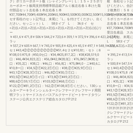
ク）ポリカーボネート板（シャイングレー）L：１５＋２５ポリ
枚 長柱セット記号
カーボネート板両支持用標準部品箱アルミ板左右各１本けた取
びください。合計
付部品セット左右各１本左右各１本
２枚奥行：５８（
¥37,700¥44,700¥9,400¥94,200¥65,900¥43,500¥30,000¥22,500¥15,000¥33,000¥24,70
スモーク）ポリカ
セす長柱のセット記号は、末尾に「L」を付けてください。出く
５ポリカーボネー
ださい。セッニット）L : 58タイプ L : 36タイ セ
左右各１本左右各
○Z□(L○Z□(L○Z□(L○Z□(L○Z□(L○Z□(L○Z□(L○Z□(L○Z□(L□(L)リ
¥37,700¥44,700¥9
ー
受注生産品 スカ
￥451,6￥471,8￥506￥544,2￥723,6￥359,1￥372,9￥396,6￥423,2￥54,9
ト記号は、末尾に
ラッ
L : 58タイプ 
￥557,2￥605￥667,1￥745,0￥905,8￥425,4￥45,5￥497,1￥548,8￥654,6
○Z□(L○Z□(L○Z□(
セ１¥43,4②②②②②②②②②②¥51,4セ２セ¥10,8た・セト（８
ー
¥108,0５¥75,8（¥50,0セ口：¥34,4¥25,817,2口：¥38,¥28,519,0
￥395,2￥413,5￥
口：¥46,4¥34,823,2口：¥56,0¥42,0¥28,0口：¥76,0¥57,0¥38,セ
ラッ
口：¥35,2口：¥38,口：¥46,口：¥56,8口：¥75,8¥4,0・ニ¥40,6ニ
￥500,8￥547,5￥
¥10,8ー口：¥34,5②①¥22,2①①口：¥38,②①¥25,9①①口：
セ１¥43,4②②②
¥43,1②①¥28,3①①口：¥46,8②①¥30,①①口：
¥108,0５¥75,8（¥
¥93,5②①¥62,8①①イ口：¥73,8②①¥49,2①①口：
口：¥46,4¥34,823
¥88,6②①59,1①①口：¥103,0②①¥68,①①口：
口：¥35,2口：¥38
¥122,②①¥81,2①①口：162,②①¥108,0①①ください。130シェ
¥10,8ー口：¥34
ルターアーキラインシェルタークレフヤードクレフヤード用照
¥43,1②①¥28,
明フラットヤードスカイパスアルクヤードビートヤードタウン
¥93,5②①¥62,
ステージ公共エクステリア総合カタログP.212
¥88,6②①59,1
¥122,②①¥81,
1313131313
クレフヤードクレ
ルクヤードビート
カタログP.212