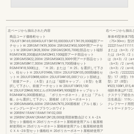
左ページから抽出された内容
右ページから抽出
商品コード価格桁セット
単体45型単体75型n連
75UUF13¥169,00045UUF15¥193,00030UUF17¥139,000端部アー
（75+30×n）型2
チセットＷ:20RGM11¥39,300Ｗ:25RGM21¥50,500中間アーチセ
222211nn11111
ットＷ:20RGM12¥28,300Ｗ:25RGM22¥35,700柱部品セット端部
または（b+3）/2
RGM51¥38,200連結RGM52¥43,100端部アーチ部品セット
たは（b+3）/2（
Ｗ:20RGM55¥22,200Ｗ:25RGM56¥23,300中間アーチ部品セット
は（b+3）/2（a
Ｗ:20RGM58¥17,300Ｗ:25RGM59¥19,700雨樋セット
（b+3）/2（a+4
RGM41¥18,500柱は、「Ｈ:20」または「Ｈ:25」を選択して下さ
（b+3）/2（a+
い。柱セットＨ:20UUF01¥86,100Ｈ:25UUF02¥105,000雨樋柱セ
（b+3）/2222222
ットＨ:20UUF03¥88,600Ｈ:25UUF04¥105,000フロント部材は、
型）17（B型）19
「前後アーチ」（Ａ型）または「端部キャップ」（Ｂ型）を選
型）27（B型）
択して下さい。前後アーチセットＷ:20UUF10¥59,100
¥923,100¥1,015,4
Ｗ:25UUF20¥68,900エルボRGM45¥9,900端部キャップセット
傾斜本体はP.12
RGM46¥16,000屋根材は、「ポリカーボネート」または「アルミ
クステリア総合カ
板」から選択して下さい。屋根材（ポリカーボネート）
注生産品〉119
Ｗ:20RGM66¥56,600Ｗ:25RGM67¥70,200屋根材（アルミ板）シ
クレフヤード用照
ャイングレーダークブラウンホワイト
ートヤードタウン
Ｗ:20RBN11RAN11RAM11¥102,000
Ｗ:25RBN12RAN12RAM12¥128,000使用部材数合計ＣＸＡ−2Ａ
型セット価格柱Ｈ:20ポリカーボネート屋根材使用アルミ板屋根
材使用柱Ｈ:25ポリカーボネート屋根材使用アルミ板屋根材使用
ＣＸＡ−2Ｂ型セット価格柱Ｈ:20ポリカーボネート屋根材使用ア