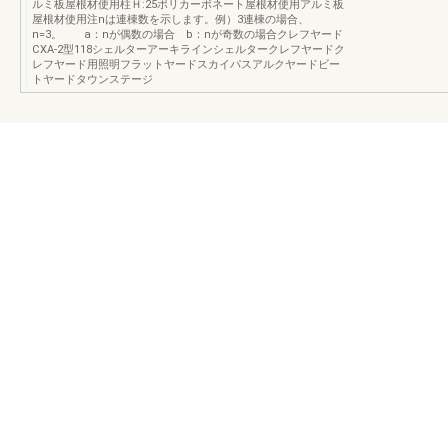
ルミ板屋根材使用柱Ｈ:25ポリカーボネート屋根材使用アルミ板
屋根材使用注nは連棟数を示します。例）3連棟の場合、
n=3。 a：nが偶数の場合 b：nが奇数の場合クレフヤード
CXA-2型118シェルターアーキラインシェルタークレフヤードク
レフヤード用照明フラットヤードスカイパスアルクヤードビー
トヤードタウンステージ