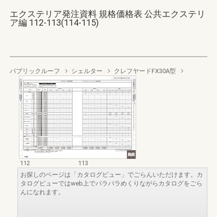
エクステリア発注資料 規格価格表 公共エクステリ
ア編 112-113(114-115)
パブリックルーフ
シェルター
クレフヤードFX30A型
112
113
お探しのページは「カタログビュー」でごらんいただけます。カ
タログビューではweb上でパラパラめくりながらカタログをごら
んになれます。