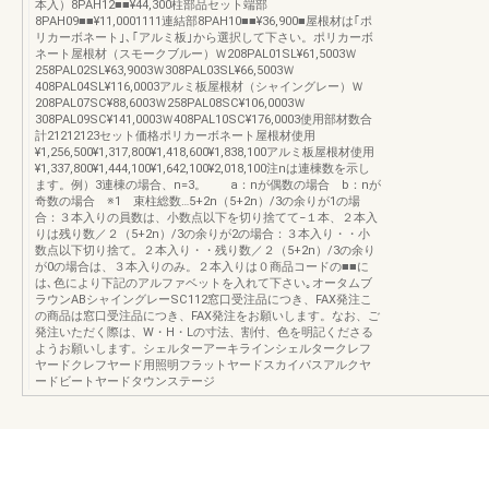
本入）8PAH12■■¥44,300柱部品セット端部
8PAH09■■¥11,0001111連結部8PAH10■■¥36,900■屋根材は｢ポ
リカーボネート｣､｢アルミ板｣から選択して下さい。ポリカーボ
ネート屋根材（スモークブルー）Ｗ208PAL01SL¥61,5003Ｗ
258PAL02SL¥63,9003Ｗ308PAL03SL¥66,5003Ｗ
408PAL04SL¥116,0003アルミ板屋根材（シャイングレー）Ｗ
208PAL07SC¥88,6003Ｗ258PAL08SC¥106,0003Ｗ
308PAL09SC¥141,0003Ｗ408PAL10SC¥176,0003使用部材数合
計21212123セット価格ポリカーボネート屋根材使用
¥1,256,500¥1,317,800¥1,418,600¥1,838,100アルミ板屋根材使用
¥1,337,800¥1,444,100¥1,642,100¥2,018,100注nは連棟数を示し
ます。例）3連棟の場合、n=3。 a：nが偶数の場合 b：nが
奇数の場合 ※1 束柱総数…5+2n（5+2n）/3の余りが1の場
合：３本入りの員数は、小数点以下を切り捨てて−１本、２本入
りは残り数／２（5+2n）/3の余りが2の場合：３本入り・・小
数点以下切り捨て。２本入り・・残り数／２（5+2n）/3の余り
が0の場合は、３本入りのみ。２本入りは０商品コードの■■に
は､色により下記のアルファベットを入れて下さい｡オータムブ
ラウンABシャイングレーSC112窓口受注品につき、FAX発注こ
の商品は窓口受注品につき、FAX発注をお願いします。なお、ご
発注いただく際は、W・H・Lの寸法、割付、色を明記くださる
ようお願いします。シェルターアーキラインシェルタークレフ
ヤードクレフヤード用照明フラットヤードスカイパスアルクヤ
ードビートヤードタウンステージ