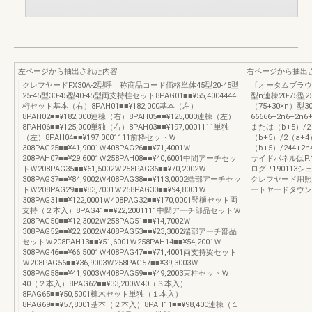
左ページから抽出された内容
右ページから抽出
クレフヤードFX30A-2型呼 称商品コード価格単体45型20-45型
〔オータムブラウ
25-45型30-45型40-45型両支持柱セット8PAG01■■¥55,4004444
型n連棟20-75型25
桁セット基本（右）8PAH01■■¥182,000基本（左）
（75+30×n）型30
8PAH02■■¥182,000連棟（右）8PAH05■■¥125,000連棟（左）
66666+2n6+2n6
8PAH06■■¥125,000単独（右）8PAH03■■¥197,0001111単独
または（b+5）/2
（左）8PAH04■■¥197,0001111前枠セットＷ
（b+5）/2（a+
308PAG25■■¥41,9001Ｗ408PAG26■■¥71,4001Ｗ
（b+5）/244+2n44
208PAH07■■¥29,6001Ｗ258PAH08■■¥40,6001中間アーチセッ
サイドパネルはP
トＷ208PAG35■■¥61,5002Ｗ258PAG36■■¥70,2002Ｗ
ログP.19011
308PAG37■■¥84,9002Ｗ408PAG38■■¥113,0002端部アーチセッ
クレフヤード用照
トＷ208PAG29■■¥83,7001Ｗ258PAG30■■¥94,8001Ｗ
ートヤードタウン
308PAG31■■¥122,0001Ｗ408PAG32■■¥170,0001竪樋セット両
支持（２本入）8PAG41■■¥22,2001111中間アーチ部品セットＷ
208PAG50■■¥12,3002Ｗ258PAG51■■¥14,7002Ｗ
308PAG52■■¥22,2002Ｗ408PAG53■■¥23,3002端部アーチ部品
セットＷ208PAH13■■¥51,6001Ｗ258PAH14■■¥54,2001Ｗ
308PAG46■■¥66,5001Ｗ408PAG47■■¥71,4001両支持梁セット
Ｗ208PAG56■■¥36,9003Ｗ258PAG57■■¥39,3003Ｗ
308PAG58■■¥41,9003Ｗ408PAG59■■¥49,2003束柱セットＷ
40（２本入）8PAG62■■¥33,200Ｗ40（３本入）
8PAG65■■¥50,5001棟木セット単独（１本入）
8PAG69■■¥57,8001基本（２本入）8PAH11■■¥98,400連棟（１