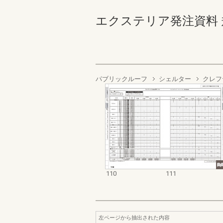
エクステリア発注資料 規格
パブリックルーフ
シェルター
クレフ
110
111
左ページから抽出された内容