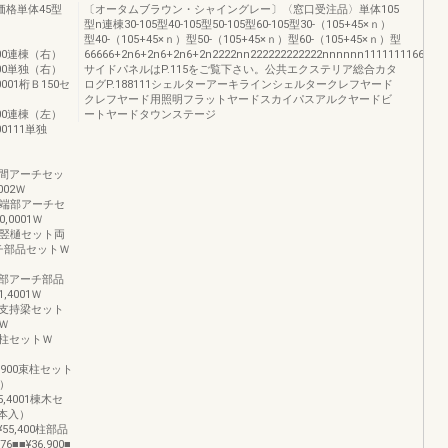
価格単体45型
〔オータムブラウン・シャイングレー〕〈窓口受注品〉単体105
型n連棟30-105型40-105型50-105型60-105型30-（105+45×ｎ）
型40-（105+45×ｎ）型50-（105+45×ｎ）型60-（105+45×ｎ）型
,000連棟（右）
66666+2n6+2n6+2n6+2n2222nn222222222222nnnnnn1111111166+3n66
,000単独（右）
サイドパネルはP.115をご覧下さい。公共エクステリア総合カタ
,0001桁Ｂ150セ
ログP.188111シェルターアーキラインシェルタークレフヤード
クレフヤード用照明フラットヤードスカイパスアルクヤードビ
,000連棟（左）
ートヤードタウンステージ
00111単独
001中間アーチセッ
002Ｗ
0002端部アーチセ
0,0001Ｗ
0001竪樋セット両
アーチ部品セットＷ
002端部アーチ部品
1,4001Ｗ
001両支持梁セット
3Ｗ
03束柱セットＷ
6,900束柱セット
入）
5,4001棟木セ
１本入）
¥55,400柱部品
6■■¥36,900■