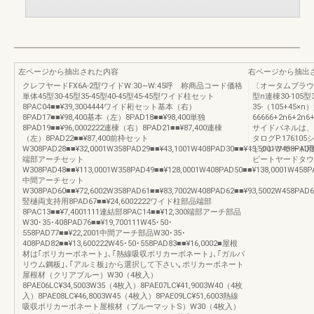
左ページから抽出された内容
右ページから抽出
クレフヤードFX6A-2型ワイドW:30∼W:45呼 称商品コード価格
〔オータムブラウ
単体45型30-45型35-45型40-45型45-45型ワイド柱セット
型n連棟30-105型3
8PAC04■■¥39,3004444ワイド桁セット基本（右）
35-（105+45×n
8PAD17■■¥98,400基本（左）8PAD18■■¥98,400単独
66666+2n6+2n6+
8PAD19■■¥96,0002222連棟（右）8PAD21■■¥87,400連棟
サイドパネルは、
（左）8PAD22■■¥87,400前枠セット
タログP.1761
W308PAD28■■¥32,0001W358PAD29■■¥43,1001W408PAD30■■¥45,5001W458PAD3
ドクレフヤード用
端部アーチセット
ビートヤードタウ
W308PAD48■■¥113,0001W358PAD49■■¥128,0001W408PAD50■■¥138,0001W458PA
中間アーチセット
W308PAD60■■¥72,6002W358PAD61■■¥83,7002W408PAD62■■¥93,5002W458PAD6
竪樋両支持用8PAD67■■¥24,6002222ワイド柱部品端部
8PAC13■■¥7,4001111連結部8PAC14■■¥12,300端部アーチ部品
W30･35･408PAD76■■¥19,700111W45･50･
558PAD77■■¥22,2001中間アーチ部品W30･35･
408PAD82■■¥13,600222W45･50･558PAD83■■¥16,0002■屋根
材は｢ポリカーボネート｣､｢熱線吸収ポリカーボネート｣､｢ガルバ
リウム鋼板｣､｢アルミ板｣から選択して下さい｡ポリカーボネート
屋根材（クリアブルー）W30（4枚入）
8PAE06LC¥34,5003W35（4枚入）8PAE07LC¥41,9003W40（4枚
入）8PAE08LC¥46,8003W45（4枚入）8PAE09LC¥51,6003熱線
吸収ポリカーボネート屋根材（ブルーマットS）W30（4枚入）