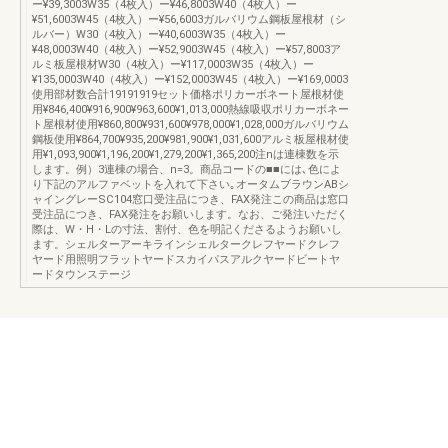
ー¥39,3003W35（4枚入）ー¥46,8003W40（4枚入）ー
¥51,6003W45（4枚入）ー¥56,6003ガルバリウム鋼板屋根材（シ
ルバー）W30（4枚入）ー¥40,6003W35（4枚入）ー
¥48,0003W40（4枚入）ー¥52,9003W45（4枚入）ー¥57,8003ア
ルミ板屋根材W30（4枚入）ー¥117,0003W35（4枚入）ー
¥135,0003W40（4枚入）ー¥152,0003W45（4枚入）ー¥169,0003
使用部材数合計19191919セット価格ポリカーボネート屋根材使
用¥846,400¥916,900¥963,600¥1,013,000熱線吸収ポリカーボネー
ト屋根材使用¥860,800¥931,600¥978,000¥1,028,000ガルバリウム
鋼板使用¥864,700¥935,200¥981,900¥1,031,600アルミ板屋根材使
用¥1,093,900¥1,196,200¥1,279,200¥1,365,200注nは連棟数を示
します。例）3連棟の場合、n=3。商品コードの■■には､色によ
り下記のアルファベットを入れて下さい｡オータムブラウンABシ
ャイングレーSC104窓口受注品につき、FAX発注この商品は窓口
受注品につき、FAX発注をお願いします。なお、ご発注いただく
際は、W・H・Lの寸法、割付、色を明記くださるようお願いし
ます。シェルターアーキラインシェルタークレフヤードクレフ
ヤード用照明フラットヤードスカイパスアルクヤードビートヤ
ードタウンステージ