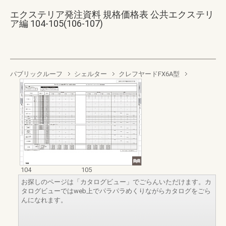
エクステリア発注資料 規格価格表 公共エクステリ
ア編 104-105(106-107)
パブリックルーフ
シェルター
クレフヤードFX6A型
104
105
お探しのページは「カタログビュー」でごらんいただけます。カ
タログビューではweb上でパラパラめくりながらカタログをごら
んになれます。