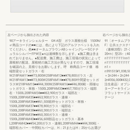
左ページから抽出された内容
右ページから抽出
90アーキラインシェルター GK-A型 ガラス屋根仕様 1500N/
91〔オータムブ
㎡商品コードの■■には、色により下記のアルファベットを入れ
F〕公共エクステリ
てください。色■■オータムブラウンABシャイングレーSCナチ
（連棟20型）21−2
ュラルシルバーFPW注●nは連棟数を示します。●施工費は含ま
20×n）型25−（40
れておりません。●配送費、施工費は、施工現場の状況によって
n1111111111nn
屋根材の配送、屋根材の施工方法が異なりますので、施工現場
n111111111111
を確認の上、見積りをお願いします。呼 称商品コード価 格
n1＋
端部梁セットガラス・右
n991515¥1,038,50
W218PAM11■■¥73,800W258PAM12■■¥78,800ガラス・左
＋2n244＋2n244
W218PAM13■■¥73,800W258PAM14■■¥78,800中間梁セットガ
2n¥356,000¥432,
ラスW218PAM15■■¥44,300W258PAM16■■¥46,800桁・雨樋セ
注生産品〉オプシ
ットガラス・単独・1500L208PAM33■■¥67,700ガラス・端部
ターアーキライン
右・1500L208PAM34■■¥63,900ガラス・端部左・
フラットヤードス
1500L208PAM35■■¥63,900ガラス・連棟・
テージ
1500L208PAM36■■¥61,500前枠セットガラス・単独・
1500L208PAM37■■¥78,800ガラス・端部右・
1500L208PAM38■■¥60,300ガラス・端部左・
1500L208PAM39■■¥60,300ガラス・連棟・
1500L208PAM40■■¥56,600部品セットガラス・基本
L208PAM42■■¥54,200ガラス・連棟L208PAM44■■¥44,300柱・
端部柱カバー・中間柱カバーは、H：21またはH：25からお選び