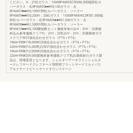
ください。H：21柱ガラス・15008PAM03ZZ¥286,000端部柱カ
バーガラス・右8PAM05■■¥59,100ガラス・左
8PAM07■■¥59,100中間柱カバーガラス・ソーラー
8PAM09■■¥33,200H：25柱ガラス・15008PAM04ZZ¥301,000端
部柱カバーガラス・右8PAM06■■¥61,500ガラス・左
8PAM08■■¥61,500中間柱カバーガラス・ソーラー
8PAM10■■¥35,700梱包数セット価格本体のみH：21H：25屋根
材込み参考価格クリアH：21H：25乳白H：21H：25屋根材ガラ
スクリアW21強化合わせガラス（PT6＋PT6）
1864×990¥178,000W25強化合わせガラス（PT6＋PT6）
2264×990¥216,000乳白W21強化合わせガラス（PT6＋PT6）
1864×990¥212,000W25強化合わせガラス（PT6＋PT6）
2264×990¥259,000屋根材参考価格クリア乳白屋根材のガラス製
品は、現場直送となります。シェルターアーキラインシェルタ
ークレフヤードクレフヤード用照明フラットヤードスカイパス
アルクヤードビートヤードタウンステージ