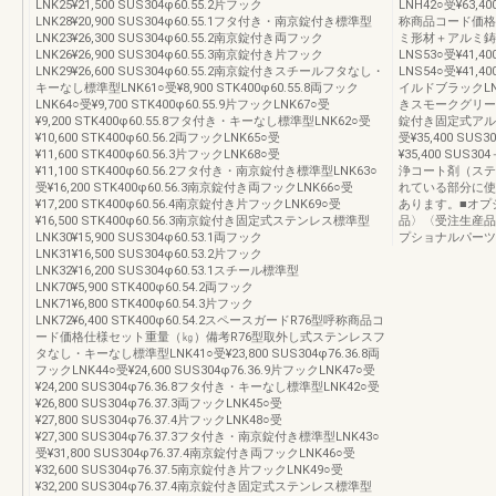
LNK25¥21,500 SUS304φ60.55.2片フック
LNH42○受¥63
LNK28¥20,900 SUS304φ60.55.1フタ付き・南京錠付き標準型
称商品コード価格
LNK23¥26,300 SUS304φ60.55.2南京錠付き両フック
ミ形材＋アルミ鋳
LNK26¥26,900 SUS304φ60.55.3南京錠付き片フック
LNS53○受¥41,
LNK29¥26,600 SUS304φ60.55.2南京錠付きスチールフタなし・
LNS54○受¥41,
キーなし標準型LNK61○受¥8,900 STK400φ60.55.8両フック
イルドブラックLNS5
LNK64○受¥9,700 STK400φ60.55.9片フックLNK67○受
きスモークグリーンLN
¥9,200 STK400φ60.55.8フタ付き・キーなし標準型LNK62○受
錠付き固定式アル
¥10,600 STK400φ60.56.2両フックLNK65○受
受¥35,400 SU
¥11,600 STK400φ60.56.3片フックLNK68○受
¥35,400 SU
¥11,100 STK400φ60.56.2フタ付き・南京錠付き標準型LNK63○
浄コート剤（ステンレ
受¥16,200 STK400φ60.56.3南京錠付き両フックLNK66○受
れている部分に使
¥17,200 STK400φ60.56.4南京錠付き片フックLNK69○受
あります。■オプ
¥16,500 STK400φ60.56.3南京錠付き固定式ステンレス標準型
品〉〈受注生産品
LNK30¥15,900 SUS304φ60.53.1両フック
プショナルパーツ
LNK31¥16,500 SUS304φ60.53.2片フック
LNK32¥16,200 SUS304φ60.53.1スチール標準型
LNK70¥5,900 STK400φ60.54.2両フック
LNK71¥6,800 STK400φ60.54.3片フック
LNK72¥6,400 STK400φ60.54.2スペースガードR76型呼称商品コ
ード価格仕様セット重量（㎏）備考R76型取外し式ステンレスフ
タなし・キーなし標準型LNK41○受¥23,800 SUS304φ76.36.8両
フックLNK44○受¥24,600 SUS304φ76.36.9片フックLNK47○受
¥24,200 SUS304φ76.36.8フタ付き・キーなし標準型LNK42○受
¥26,800 SUS304φ76.37.3両フックLNK45○受
¥27,800 SUS304φ76.37.4片フックLNK48○受
¥27,300 SUS304φ76.37.3フタ付き・南京錠付き標準型LNK43○
受¥31,800 SUS304φ76.37.4南京錠付き両フックLNK46○受
¥32,600 SUS304φ76.37.5南京錠付き片フックLNK49○受
¥32,200 SUS304φ76.37.4南京錠付き固定式ステンレス標準型