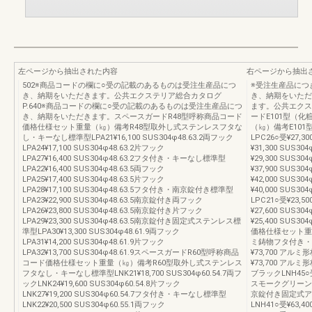
左ページから抽出された内容
右ページから抽出
502※商品コードの欄に○受の記載のあるものは受注生産品につ
※受注生産品につ
き、納期をいただきます。公共エクステリア総合カタログ
き、納期をいただ
P.640※商品コードの欄に○受の記載のあるものは受注生産品につ
ます。公共エクステ
き、納期をいただきます。スペースガードR48型呼称商品コード
ードE101型（
価格仕様セット重量（㎏）備考R48型取外し式ステンレスフタな
（㎏）備考E10
し・キーなし標準型LPA21¥16,100 SUS304φ48.63.2両フック
LPC26○受¥27,3
LPA24¥17,100 SUS304φ48.63.2片フック
¥31,300 SUS30
LPA27¥16,400 SUS304φ48.63.2フタ付き・キーなし標準型
¥29,300 SUS3
LPA22¥16,400 SUS304φ48.63.5両フック
¥37,900 SUS3
LPA25¥17,400 SUS304φ48.63.5片フック
¥42,000 SUS3
LPA28¥17,100 SUS304φ48.63.5フタ付き・南京錠付き標準型
¥40,000 SUS
LPA23¥22,900 SUS304φ48.63.5南京錠付き両フック
LPC21○受¥23,5
LPA26¥23,800 SUS304φ48.63.5南京錠付き片フック
¥27,600 SUS30
LPA29¥23,300 SUS304φ48.63.5南京錠付き固定式ステンレス標
¥25,400 SUS
準型LPA30¥13,300 SUS304φ48.61.9両フック
価格仕様セット重
LPA31¥14,200 SUS304φ48.61.9片フック
ミ鋳物フタ付き・
LPA32¥13,700 SUS304φ48.61.9スペースガードR60型呼称商品
¥73,700 アルミ
コード価格仕様セット重量（㎏）備考R60型取外し式ステンレス
¥73,700 アル
フタなし・キーなし標準型LNK21¥18,700 SUS304φ60.54.7両フ
ブラックLNH45○
ックLNK24¥19,600 SUS304φ60.54.8片フック
スモークグリーンLN
LNK27¥19,200 SUS304φ60.54.7フタ付き・キーなし標準型
京錠付き固定式ア
LNK22¥20,500 SUS304φ60.55.1両フック
LNH41○受¥63