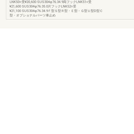
LNK50○受¥20,600 SUS304φ76.34.9両フックLNK51○受
¥21,600 SUS304φ76.35.0片フックLNK52○受
¥21,100 SUS304φ76.34.9Ｆ型Ｓ型Ｒ型・Ｅ型・Ｇ型Ｕ型D型Ｃ
型・オプショナルパーツ車止め