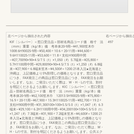
左ページから抽出された内容
右ページから抽出
KIF〔シルバー〕＜窓口受注品＞部材名商品コード価 格寸 法
497
（mm）重量（kg/本）備 考本体20-9用―¥41,900笠木巾
1008.6H90025-9用―¥50,400〃10.6〃20-11用―¥44,600〃
9.6H110025-11用―¥53,600〃11.8〃支柱H900用中間
―¥27,70090×90×4.5/7.5（t）×1,050（ℓ）5.7端末―¥25,800〃
5.7H1100用中間―¥29,80090×90×4.5/7.5（t）×1,250（ℓ）6.8端
末―¥27,900〃6.8端末笠木―¥4,500ℓ＝1200.21本入注●北海道と
沖縄は、上記価格より5%割増しの価格となります。窓口受注品
につき、FAX発注この商品は窓口受注品につき、FAX発注をお願
いします。なお、ご発注いただく際は、W・H・Lの寸法、割付
を明記くださるようお願いします。KIC〔シルバー〕＜窓口受注
品＞部材名商品コード価 格寸 法（mm）重量（kg/本）備
考本体20-9用―¥62,100笠木巾 12013.5H90025-9用―¥75,800〃
16.9〃20-11用―¥67,900〃15.3H110025-11用―¥82,700〃19.2〃
支柱H900用中間―¥31,300100×100×5.5/5.0（t）×1,047（ℓ）6.3
端末―¥29,100〃6.2H1100用中間―¥34,200100×100×5.5/5.0（t）
×1,247（ℓ）7.3端末―¥31,900〃7.2端末笠木―¥4,600ℓ＝1200.21
本入注●北海道と沖縄は、上記価格より5%割増しの価格となり
ます。窓口受注品につき、FAX発注この商品は窓口受注品につ
き、FAX発注をお願いします。なお、ご発注いただく際は、W・
H・Lの寸法、割付を明記くださるようお願いします。公共エク