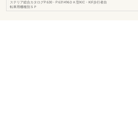
ステリア総合カタログP.630・P.631496ＤＫ型KIC・KIF歩行者自
転車用柵種別ＳＰ