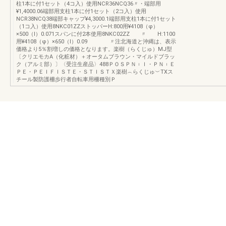
柱1本に付1セット（4コ入）使用NCR36NCQ36〃・端部用
¥1,4000.06端部用支柱1本に付1セット（2コ入）使用
NCR38NCQ38端部キャップ¥4,3000.1端部用支柱1本に付1セット
（1コ入）使用8NKC01ZZストッパーH:800用¥4108（φ）
×500（l）0.071スパンに付2本使用8NKC02ZZ 〃 H:1100
用¥4108（φ）×650（l）0.09 〃注北海道と沖縄は、表示
価格より5％割増しの価格となります。楽樹（らくじゅ）MJ型
〔クリエモカA（化粧材）＋オータムブラウン・マイルドブラッ
ク（アルミ部）〕〈受注生産品〉488ＰＯＳＰＮ︲Ｉ・ＰＮ︲Ｅ
ＰＥ・ＰＥＩＦＩＳＴＥ・ＳＴＩＳＴＸ楽樹︵らくじゅ︶TXス
チール製防護柵歩行者自転車用柵種別Ｐ