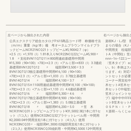
左ページから抽出された内容
右ページから抽出
公共エクステリア総合カタログP.615商品コード呼 称価格寸法
楽樹KJ・LJ型
（m/m）重量（kg/本）備 考オータムブラウンマイルドブラ
まりの場合（K
ックビームNCR21NCQ21トップビーム¥5,90042.7（φ）
中間用支 柱端部
×2.5（t）×1,970（l）1.81本入りNCR22NCQ22ビーム¥5,900〃
トA（中間柱）笠
1.8 〃支柱BVN11QTQ11Ｈ800用連続基礎用中間用
nnn−1n−12
¥15,300（90×100）<70□>×2.3（t）<アルミ部>×833（l）3.3連続
〈笠木タイプ〉a
基礎用BVN12QTQ12 〃 端部用¥13,500〃3.3 〃
い。b）本体はス
BVN13QTQ13独立基礎用中間用¥16,100（90×100）
ります。d）対応
<70□>×2.3（t）<アルミ部>×1,033（l）3.7独立基礎用
ントセットが必要
BVN14QTQ14 〃 端部用¥14,100〃3.7 〃
コーナー用支柱中
BVN15QTQ15Ｈ1100用連続基礎用中間用¥18,100（90×100）
木セットA笠木セ
<70□>×2.3（t）<アルミ部>×1,133（l）4.6連続基礎用
木セットC中端笠
BVN16QTQ16 〃 端部用¥15,300〃4.6 〃
笠木ジョイントセ
BVN17QTQ17独立基礎用中間用¥18,900（90×100）
プ》端中中中FF
<70□>×2.3（t）<アルミ部>×1,383（l）5.0独立基礎用
ットB笠木セット
BVN18QTQ18 〃 端部用¥16,200〃5.0 〃笠 木
ＯＳＰＮ︲Ｉ・Ｐ
NCR31NCQ31トップビームブラケット¥31,5002.3柱1本に付1セ
Ｘ楽樹︵らくじゅ
ット（1コ入）使用NCR32NCQ32ブラケットレベル用・中間用
Ｐ
¥2,2000.04中間用支柱1本に付1セット（4コ入）使用
NCR33NCQ33〃・端部用¥1,3000.02端部用支柱1本に付1セット
（2コ入）使用NCR35NCQ35傾斜用・中間用¥2,5000.12中間用支