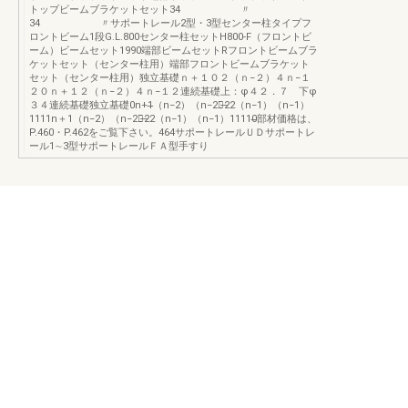
トップビームブラケットセット34 〃
34 〃サポートレール2型・3型センター柱タイプフ
ロントビーム1段G.L.800センター柱セットH800-F（フロントビ
ーム）ビームセット1990端部ビームセットRフロントビームブラ
ケットセット（センター柱用）端部フロントビームブラケット
セット（センター柱用）独立基礎ｎ＋１０２（ｎ−２）４ｎ−１
２０ｎ＋１２（ｎ−２）４ｎ−１２連続基礎上：φ４２．７ 下φ
３４連続基礎独立基礎0n+1̶（n−2）（n−2）̶22（n−1）（n−1）
1111n＋1（n−2）（n−2）̶22（n−1）（n−1）11110̶部材価格は、
P.460・P.462をご覧下さい。464サポートレールＵＤサポートレ
ール1∼3型サポートレールＦＡ型手すり