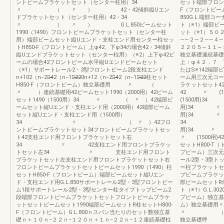
ントビームブラケットセット（センター柱用）34
セット端部フロン
〃 （ 〃 ） 42・42傾斜縦Uエン
F（フロントビーム
ドブラケットセット（センター柱用）42・34
850G.L.端部
〃 （ 〃 ） G.L.850ビームセット
ト（※1）端部ビ
1990（1490）フロントビームブラケットセット（センター柱
ット（※1）５０
用）端部ビームセット縦Uエンド・支柱エンド用センター柱セッ
――２―２――４
トH850-F（フロントビーム）上φ42、下φ34の場合42・34傾斜
２２０５―１１―
縦Uエンドブラケットセット（センター柱用）（※2）上下φ42ビ
独立基礎連続基礎
ームの場合42フロントビーム水平縦Uエンドビームセット
上：φ４２．７ 
（※1）サポートレール2・3型フロントビーム2段支柱エンド
たはS※142端部ビ
n+102（n−2）̶̶4̶̶2（n−1）̶2̶2̶0n+12（n−2）̶̶4̶̶2（n−1）̶2̶2̶柱セット
ーム用三次元コー
H850-F（フロントビーム）独立基礎用 〃 （
ラケットセット4
〃 ）連続基礎用42ビームセット1990（2000用）42ビーム
42 〃 (1
セット1490（1500用）34 〃 （ 〃 ）42端部ビ
(1500用)3
ームセット縦Uエンド・支柱エンド用（2000用）42端部ビーム
用)34 〃 
セット縦Uエンド・支柱エンド用（1500用）
用)34 〃
34 〃 （ 〃 ）42フロ
34 〃3
ントビームブラケットセット34フロントビームブラケットセッ
用)34 〃 (
ト42支柱エンド用フロントブラケットセット右
〃 (1500用)
34 〃 42支柱エンド用フロントブラケッ
セットH800-T
トセット左34 〃 支柱エンド用フロント
プビーム）三次元
ブラケットセット左支柱エンド用フロントブラケットセット右
ール2型・3型ト
フロントビームブラケットセットビームセット1990（1490）柱
ー柱ブラケットセ
セットH850-F（フロントビーム）端部ビームセット縦Uエン
プビームブラケッ
ド・支柱エンド用G.L.850サポートレール2型・3型フロントビー
部ビームセットR
ム1段サポートレール2型・3型センター柱タイプトップビーム2
ト（※1）G.L.302
段端部フロントビームブラケットセットフロントビームブラケ
プビーム）独立基
ットセットビームセット1990端部ビームセットR柱セットH800-
ム）独立基礎
F（フロントビーム）G.L.800ｎスパン当たりのセット数独立基
〃 （ 〃
礎ｎ＋１０ｎ−２２ｎ−１２０ｎ＋１ｎ−２２ｎ−１２連続基礎柱
独立基礎呼 称