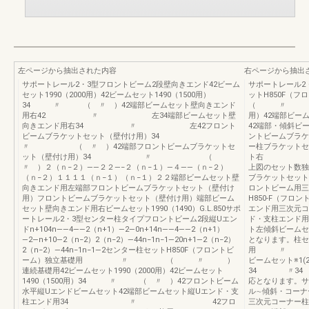
左ページから抽出された内容
右ページから抽出
サポートレール2・3型フロントビーム2段壁向きエンド42ビーム
サポートレール2
セット1990（2000用）42ビームセット1490（1500用）
ットH850F
34 〃 （ 〃 ）42端部ビームセット壁向きエンド
（ 〃 ）連続
用右42 〃 左34端部ビームセット壁
用）42端部ビー
向きエンド用右34 〃 左42フロント
42端部・傾斜ビ
ビームブラケットセット（壁付け用）34
ントビームブラケ
〃 （ 〃 ）42端部フロントビームブラケットセ
ー柱ブラケットセ
ット（壁付け用）34 〃 （
ト右 〃 左
〃 ）２（ｎ−２）――２２―−２（ｎ−１）―４――（ｎ−２）
上図のセット数
（ｎ−２）１１１１（ｎ−１）（ｎ−１）２２端部ビームセット壁
ブラケットセット
向きエンド用左端部フロントビームブラケットセット（壁付け
ロントビーム用三
用）フロントビームブラケットセット（壁付け用）端部ビーム
H850-F（フ
セット壁向きエンド用右ビームセット1990（1490）G.L.850サポ
エンド用三次元コ
ートレール2・3型センター柱タイプフロントビーム2段縦Uエン
ド・支柱エンド用
ドn+104n――4――2（n+1）―2―0n+14n――4――2（n+1）
ト左傾斜ビームセッ
―2―n+10―2（n−2）2（n−2）―44n−1n−1―20n+1―2（n−2）
となります。柱セ
2（n−2）―44n−1n−1―2センター柱セットH850F（フロントビ
用 〃 （
ーム）独立基礎用 〃 （ 〃 ）
ビームセット
連続基礎用42ビームセット1990（2000用）42ビームセット
34 〃3
1490（1500用）34 〃 （ 〃 ）42フロントビーム
応となります。サ
水平縦Uエンドビームセット42端部ビームセット縦Uエンド・支
ル∼傾斜・コー
柱エンド用34 〃 42フロ
三次元コーナー柱