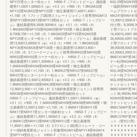
NPY21受センター柱セット H800−F（フロントビーム）連続基
NQL39受NQN39
礎用11,00011,00060.5（φ）×3.2（t）×980（ℓ）1.8NQM22受
〃端部用NNY43受
NPY22受NQM22受NPY22受〃独立基礎用11,60011,600〃
ームブラケットセット
×1,180（ℓ）1.7トップ2段用ストレートジョイント部専用NQM13
NNZ41受NNY4
受NPY13受NQM13受NPY13受柱セット H850−T（トップビー
13,30013,300
ム）連続基礎用8,3008,30048.6（φ）×3.1（t）×900（ℓ）
付け用）8,3008,
1.4NQM03受NPY03受NQM03受NPY03受〃独立基礎用
ド用フロントブラケット
8,7008,700〃×1,100（ℓ）1.6NQM25受NPY25受NQM25受
16,40016,40
NPY25受センター柱セット H850−T（トップビーム）連続基礎
26,60026,60
用13,00013,00060.5（φ）×3.2（t）×900（ℓ）1.8NQM26受
ド用フロントブラケット
NPY26受NQM26受NPY26受〃独立基礎用13,80013,800〃
38,00038,00
×1,100（ℓ）2.1コーナージョイント部専用NRK02受NRH02受
63,30063,300
NRK02受NRH02受コーナー柱セット H850−T（トップビーム）
8NBC61WP受34
連続基礎用11,50011,50048.6（φ）×3.1（t）×900（ℓ）
ナー柱用NQN48受
1.6NRK04受NRH04受NRK04受NRH04受〃独立基礎用
ビーム用コーナー柱ブ
12,50012,500〃×1,100（ℓ）1.8NRK27受NRH27受NRK27受
NQL34受NQN
NRH27受センターコーナー柱セット H850−T（トップビーム）
ーナー柱ブラケットセ
連続基礎用12,40012,40060.5（φ）×3.2（t）×900（ℓ）
NQL49受NQN
1.8NRK28受NRH28受NRK28受NRH28受〃独立基礎用
ケットセット18,100
12,90012,900〃×1,100（ℓ）2.1傾斜角度変更ジョイント部専用
8NBC60WP
NRK06受NRH06受NRK06受NRH06受傾斜柱セット
ット36,90036,
H850−T（トップビーム）連続基礎用11,50011,50048.6（φ）
NQN45受8NB
×3.1（t）×900（ℓ）1.6NRK08受NRH08受NRK08受NRH08受〃独
ラケットセット23,0
立基礎用12,50012,500〃×1,100（ℓ）1.8NRK11受NRH11受
8NBC56WP
NRK11受NRH11受センター傾斜柱セット H850−T（トップビー
ラケットセット46,7
ム）連続基礎用11,30011,30060.5（φ）×3.2（t）×900（ℓ）
8NBC57WP
2.0NRK12受NRH12受NRK12受NRH12受〃独立基礎用
ット（壁付け用）23
11,80011,800〃×1,100（ℓ）2.3フロント2段用ストレート・コー
￥￥￥￥￥￥￥￥
ナー傾斜角度変化ジョイント部兼用NQM14受NPY14受NQM14
￥￥￥￥￥￥￥￥
受NPY14受柱セット H850−F（フロントビーム）連続基礎用
￥￥￥￥￥￥￥￥