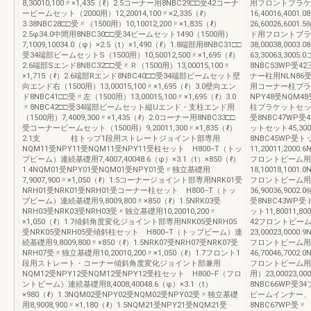
8,30010,100〃×1,435（ℓ）2.5コーナー用8NBC29□□受42コーナ
用フロントブラケット右
ービームセット（2000用）12,20014,100〃×2,335（ℓ）
16,40016,40
3.38NBC28□□受〃（1500用）10,10012,200〃×1,835（ℓ）
26,60026,60
2.5φ34.0中間用8NBC30□□受34ビームセット1490（1500用）
ド用フロントブラケット
7,1009,10034.0（φ）×2.5（t）×1,490（ℓ）1.8端部用8NBC31□□
38,00038,00
受34端部ビームセットS（1500用）10,50012,500〃×1,695（ℓ）
63,30063,30
2.6端部Sエンド8NBC32□□受〃Ｒ（1500用）13,00015,100〃
8NBC53WP受42
×1,715（ℓ）2.6端部Rエンド8NBC40□□受34端部ビームセット壁
ナー柱用NLN86受
向エンド右（1500用）13,00015,100〃×1,695（ℓ）3.0壁向エン
用コーナー柱ブラケッ
ド8NBC41□□受〃左（1500用）13,00015,100〃×1,695（ℓ）3.0
NPY48受NQM
〃8NBC42□□受34端部ビームセット縦Uエンド・支柱エンド用
柱ブラケットセット22
（1500用）7,4009,300〃×1,435（ℓ）2.0コーナー用8NBC33□□
受8NBC47W
受コーナービームセット（1500用）9,20011,300〃×1,835（ℓ）
ットセット45,300
2.1支 柱トップ1段用ストレートジョイント部専用
8NBC45WP
NQM11受NPY11受NQM11受NPY11受柱セット H800−T（トッ
11,20011,200
プビーム）連続基礎用7,4007,40048.6（φ）×3.1（t）×850（ℓ）
フロントビーム用
1.4NQM01受NPY01受NQM01受NPY01受〃独立基礎用
18,10018,100
7,9007,900〃×1,050（ℓ）1.5コーナージョイント部専用NRK01受
フロントビーム用
NRH01受NRK01受NRH01受コーナー柱セット H800−T（トッ
36,90036,90
プビーム）連続基礎用9,8009,800〃×850（ℓ）1.5NRK03受
受8NBC43W
NRH03受NRK03受NRH03受〃独立基礎用10,20010,200〃
ット11,80011,8
×1,050（ℓ）1.7傾斜角度変化ジョイント部専用NRK05受NRH05
42フロントビー
受NRK05受NRH05受傾斜柱セット H800−T（トップビーム）連
23,00023,000
続基礎用9,8009,800〃×850（ℓ）1.5NRK07受NRH07受NRK07受
フロントビーム用
NRH07受〃独立基礎用10,20010,200〃×1,050（ℓ）1.7フロント1
46,70046,700
段用ストレート・コーナー傾斜角度変化ジョイント部兼用
フロントビーム用
NQM12受NPY12受NQM12受NPY12受柱セット H800−F（フロ
用）23,00023,0
ントビーム）連続基礎用8,4008,40048.6（φ）×3.1（t）
8NBC66WP受3
×980（ℓ）1.3NQM02受NPY02受NQM02受NPY02受〃独立基礎
ビームインナー、ビ
用8,9008,900〃×1,180（ℓ）1.5NQM21受NPY21受NQM21受
8NBC67WP受〃（