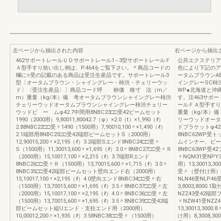
左ページから抽出された内容
右ページから抽出
462サポートレールＵＤサポートレール1∼3型サポートレールＦ
公共エクステリア総
Ａ型手すり拾い出し例は、P.464をご覧下さい。＊商品コードの
色により下記のア
欄に○受の記載のある商品は受注生産品です。サポートレール3
ータムブラウンA
型〔オータムブラウン・シャイングレー・柿渋・チェリーウッ
イングレーSC柿
ド〕〈受注生産品〉〕商品コード呼 称価 格寸 法（m／
WP●北海道と沖
m）重量（kg/本）備 考オータムブラウンシャイングレー柿渋
す。注463サポ
チェリーウッドオータムブラウンシャイングレー柿渋チェリー
ールＦＡ型手す
ウッドビ ー ムφ42.7中間用8NBC23□□受42ビームセット
重量（kg/本）
1990（2000用）9,80011,80042.7（φ）×2.0（t）×1,990（ℓ）
リーウッドオータ
2.88NBC22□□受〃1490（1500用）7,90010,100〃×1,490（ℓ）
ドブラケットφ42.
2.1端部用8NBC25□□受42端部ビームセットS（2000用）
8NBC62WP受ト
12,90015,200〃×2,195（ℓ）3.2端部Sエンド8NBC24□□受〃
ムインナー、ビーム
S（1500用）11,30013,600〃×1,695（ℓ）3.0〃8NBC27□□受〃Ｒ
8NBC63WP受4
（2000用）15,10017,100〃×2,215（ℓ）3.7端部Rエンド
〃NQM31受NPY
8NBC26□□受〃Ｒ（1500用）13,70015,600〃×1,715（ℓ）3.0〃
用）13,30013,3
8NBC35□□受42端部ビームセット壁向エンド右（2000用）
受〃（壁付け用）8,1
15,10017,100〃×2,195（ℓ）4.0壁向エンド8NBC34□□受〃右
NLN46受NLP
（1500用）13,70015,600〃×1,695（ℓ）3.5〃8NBC37□□受〃左
3,8003,8000
（2000用）15,10017,100〃×2,195（ℓ）4.0〃8NBC36□□受〃左
NZZ43受42端部
（1500用）13,70015,600〃×1,695（ℓ）3.5〃8NBC39□□受42端
〃NZW41受NZZ
部ビームセット縦Uエンド・支柱エンド用（2000用）
13,30013,300
10,00012,200〃×1,935（ℓ）3.58NBC38□□受〃（1500用）
け用）8,3008,3