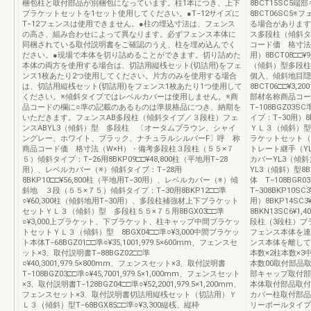
梱包柱と取付部品が別梱包になっています。柱1本につき、上下
8BCT15SC5端
ブラケットセットを1セット使用してください。●T−12サイズに
8BCT06SC5
T−12フェンスは使用できません。●柱の埋込寸法は、フェンス
る場合があります
の高さ、組み合わせによって異なります。必ずフェンス本体に
ス多段柱（傾斜タ
同梱されている取付説明書をご確認のうえ、柱を埋め込んでく
コード価 格寸法
ださい。●現場で本体を切り詰めることができます。切り詰めた
用）8BCT08□□
本体の両方を使用する場合は、切詰用縦桟セット(切詰用)をフェ
（傾斜）型多段柱用8
ンス1枚あたり2つ使用してください。片方のみを使用する場合
個入、傾斜地目隠
は、切詰用縦桟セット(切詰用)をフェンス1枚あたり1つ使用して
8BCT06□□¥
ください。※傾斜タイプではレベルカバーは使用しません。※商
部材名称商品コー
品コードの欄に○準の記載のあるものは準規格品につき、納期を
T−108BGZ03S
いただきます。フェンスAB多段柱（傾斜タイプ／３段柱）フェ
イプ：T−30用）8
ンスABYL3（傾斜）型 多段柱 〔オータムブラウン、シャイ
ＹＬ３（傾斜）型多段
ングレー、ホワイト、ブラック、ナチュラルシルバーF〕呼 称
ラケットセット（YL
商品コード価 格寸法（W×H）・備考多段柱３段柱（５５×７
トレート継手（YL
５）傾斜タイプ：T−26用8BKP09□□¥48,800柱（平地用T−28
カバーYL3（傾斜）
用）、レベルカバー（※）傾斜タイプ：T−28用
YL3（傾斜）型8B
8BKP10□□¥56,800柱（平地用T−30用）、レベルカバー（※）傾
体 T−108BGR
斜地 ３段（５５×７５）傾斜タイプ：T−30用8BKP12□□準
T−308BKP10
○¥60,300柱（傾斜地用T−30用）、多段柱補強材上下ブラケット
用）8BKP14SC
セットＹＬ３（傾斜）型 多段柱５５×７５用8BGX03□□準
8BKN13SC6¥1
○¥3,000上ブラケット、下ブラケット、柱キャップ中間ブラケッ
段柱（3段柱）ブ
トセットＹＬ３（傾斜）型 8BGX04□□準○¥3,000中間ブラケッ
フェンス本体を連
ト本体T−68BGZ01□□準○¥35,1001,979.5×600mm、フェンスセ
ンス本体を離して
ット×3、取付説明書T−88BGZ02□□準
本数×2柱本数×3
○¥40,3001,979.5×800mm、フェンスセット×3、取付説明書
本数00取付部品
T−108BGZ03□□準○¥45,7001,979.5×1,000mm、フェンスセット
部キャップ取付部
×3、取付説明書T−128BGZ04□□準○¥52,2001,979.5×1,200mm、
本体取付部品取付
フェンスセット×3、取付説明書切詰用縦桟セット（切詰用）Ｙ
カバー柱取付部品
Ｌ３（傾斜）型T−68BGX85□□準○¥3,300縦桟、縦枠
リーポールタイプ