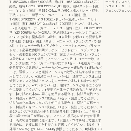
T−88BGX86□□準○¥3,600縦桟、縦枠T−108BGX87□□準○¥3,700
ーキラインスクリ
縦桟、縦枠T−128BGX88□□準○¥3,800縦桟、縦枠ストレート継
ンスＧＩ・ＮＩ
手 ＹＬ３（傾斜）型8BGX05□□準○¥990上桟ストレート継手、
フェンスフェンス
下桟ストレート継手エンドカバー ＹＬ３（傾斜）型
T−308BGY06□□準○¥13,100エンドカバー連結カバー ＹＬ３
（傾斜）型T−308BGY12□□準○¥21,700目隠しヒンジ、連結カバ
ー2個入連結コーナーカバー ＹＬ３（傾斜）型T−308BGY18□□
準○¥23,600連結カバー2個入、連結部材コーナーヒンジフェンス
ABYL3（傾斜）型多段柱（3段柱）■多段柱（3段柱）必要梱包数
A多段柱（3段柱）納まり高さ：T−26∼T−30（フェンススパン数
×2）＋1＋コーナー数B上下ブラケットセット右ページブラケッ
トセット必要数参照中間ブラケットセット右ページブラケット
セット必要数参照Cフェンス本体（施工メーター数÷2）×フェン
ス段数Dストレート継手（フェンススパン数−1−コーナー数）×
フェンス段数Eエンドカバー1端部につき1セットF連結カバー傾
斜角度変化点数連結コーナーカバーコーナー連結数注●連結カバ
ーは、通常フェンスと傾斜フェンスを2次元で連結する場合に使
用してください。●連結コーナーカバーは、通常フェンスまたは
傾斜フェンスと傾斜フェンスをコーナーで連結する場合に使用
してください。●エンドカバーは、傾斜フェンスが端部にくる場
合に使用してください。●現場で本体を切り詰めることができま
す。切り詰めた本体の両方を使用する場合は、切詰用縦桟セッ
ト（切詰用）をフェンス1枚あたり2セット発注してください。
切り詰めた本体の片方のみを使用する場合は、切詰用縦桟セッ
ト（切詰用）をフェンス1枚あたり1セット発注してください。C
表2フェンス本体組合せ例と柱間隔多段柱（3段柱）は、1段・2
段・3段での施工が可能です。フェンス1枚高さの組合せの順番
は下表の範囲で自由に選べます。1段施工・本体を離して施工す
る場合は、必要に応じた柱長さを選択してください。3段柱（柱
外形：55×75）はP.442∼P.443を参照してください。■多段柱（3