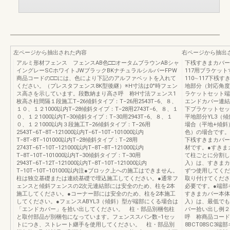
左ページから抽出された内容
右ページから抽出
アルミ形材フェンス フェンスAB色□□オータムブラウンABシャ
下桟すきまカバー
イングレーSCホワイトJWブラックBKナチュラルシルバーFPW
117用ブラケッ
商品コードの□□には、色により下記のアルファベットを入れて
110∼117下桟す
ください。（プレスタフェンス8K型後継）※H寸法は0°時フェン
地部分（対応角度
ス高さを示しています。段数納まり高さ呼 称H寸法フェンス1
ラケットセット端
枚高さ柱間隔１段施工T−26傾斜タイプ：T−26用2543T−6、８、
エンドカバー連結
１０、１２1000以内T−28傾斜タイプ：T−28用2743T−6、８、１
下ブラケットセッ
０、１２1000以内T−30傾斜タイプ：T−30用2943T−6、８、１
平地部分YL3（
０、１２1000以内３段施工T−26傾斜タイプ：T−26用
場合（平地+傾斜
2543T−6T−8T−121000以内T−6T−10T−101000以内
色）の場合です。
T−8T−8T−101000以内T−28傾斜タイプ：T−28用
下桟すきまカバー
2743T−6T−10T−121000以内T−8T−8T−121000以内
材です。●すきま
T−8T−10T−101000以内T−30傾斜タイプ：T−30用
て柱ごとに分割し
2943T−6T−12T−121000以内T−8T−10T−121000以内
入）は、すきまカ
T−10T−10T−101000以内注●ブロック上への施工はできません。
ずつ使用してくだ
柱は独立基礎または連続基礎で埋込施工してください。●通常フ
取り付けてくださ
ェンスと傾斜フェンスの2次元連結部には安全のため、柱を2本
必要です。●端部
施工してください。●コーナー部には安全のため、柱を2本施工
すきまカバー本体
してください。●フェンスABYL3（傾斜）型が端部にくる場合は
入）は、最低でも
「エンドカバー」を拾い出してください。 柱・部品別梱包柱
バー拾い出し例２
と取付部品が別梱包になっています。フェンススパン数−1セッ
呼 称商品コード
トにつき、ストレート継手を使用してください。 柱・部品別
8BCT08SC3