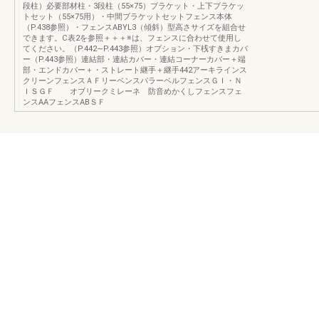
段柱）必要部材柱・3段柱（55×75）ブラケット・上下ブラケッ
トセット（55×75用）・中間ブラケットセットフェンス本体
（P.438参照）・フェンスABYL3（傾斜）型高さサイズを組合せ
できます。C表2を参照＋＋＋※は、フェンスに合わせて使用し
てください。（P.442∼P.443参照）オプション・下桟すきまカバ
ー（P.443参照）連結部・連結カバー・連結コーナーカバー＋端
部・エンドカバー＋・ストレート継手＋継手442アーキラインス
クリーンフェンスＡＦリーベンスパラーベルフェンスＧＩ・Ｎ
ＩＳＧＦ オブリークミレーネ 防音めかくしフェンスフェ
ンスAAフェンスABＳＦ