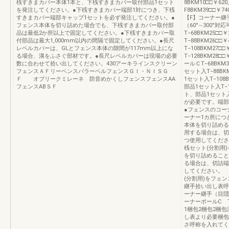
桟すきまカバー本体1本と、下桟すきまカバー取付部品1セット
8BKM10□□￥
を発注してください。●下桟すきまカバー端部1対につき、下桟
F8BKM39□□
すきまカバー端部キャップ1セットを必ず発注してください。●
【F】コーナー継手セ
フェンス本体を切り詰めた場合でも、下桟すきまカバー取付部
（60°∼300°
品は最低2か所以上で固定してください。●下桟すきまカバー取
T−68BKM25□
付部品は最大1,000mm以内の間隔で固定してください。●長尺
T−88BKM26□
レベルカバーは、GLとフェンス本体の隙間が117mm以上にな
T−108BKM27
る場合、溝をふさぐ部材です。●長尺レベルカバーは現場の必要
T−128BKM2
数に合わせて拾い出してください。430アーキラインスクリーン
ールＣT−68BKM
フェンスＡＦリーベンスパラーベルフェンスＧＩ・ＮＩＳＧ
セット入T−88B
Ｆ オブリークミレーネ 防音めかくしフェンスフェンスAA
1セット入T−108
フェンスABＳＦ
部品1セット入T−1
ト、部品1セット
が必要です。端部
●フェンスのコー
ーナー1カ所につ
本体を切り詰める
用する場合は、切
つ使用してくださ
桟セット(分割用
を切り詰めること
る場合は、切詰端
してください。 
(分割用)をフェ
継手拾い出し表呼
ーナー継手（目隠
ーナーポールC T
1梱包2梱包2梱
し表より必要梱包
さ呼称を入れてく