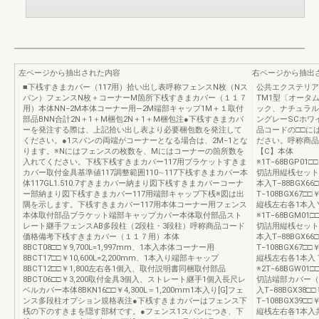
左ページから抽出された内容
右ページから抽出
■下桟すきまカバー（117用）拾い出し表呼称フェンスN枚（Nス
公共エクステリア総
パン）フェンスN枚＋コーナーM箇所下桟すきまカバー（１１７
TM1型〔オータ
用）本体NN−2M本体コーナー用―2M端部キャップ1M＋１取付
ック、ナチュラル
部品BNN合計2N＋1＋M梱包2N＋1＋M梱包注●下桟すきまカバ
ングレーSCホワ
ーを発注する際は、上記拾い出し表より必要梱包数を発注して
品コードの□□に
ください。●1スパンの両端がコーナーとなる場合は、2M−1とな
ださい。呼称商品
ります。※Nにはフェンスの枚数を、Mにはコーナーの箇所数を
【C】本体
入れてください。下桟下桟すきまカバー117用ブラケットすきま
※1T−68BGP01□□￥
カバー取付金具基準値117調整範囲110∼117下桟すきまカバー本
切詰用縦桟セット（分
体117GL1.510.7すきまカバー納まり図下桟すきまカバーコーナ
本入T−88BGX66
ー部納まり図下桟すきまカバー117用端部キャップ下桟※図は出
T−108BGX67□□
隅を示します。下桟すきまカバー117用本体コーナー用フェンス
縦桟左右各1本
本体取付部品ブラケット端部キャップカバー本体取付部品スト
※1T−68BGM01□□
レート継手フェンスAB多段柱（2段柱・3段柱）呼称商品コード
切詰用縦桟セット（分
価格備考下桟すきまカバー（１１７用）本体
本入T−88BGX66
8BCT08□□￥9,700L=1,997mm、1本入本体コーナー用
T−108BGX67□□
8BCT17□□￥10,600L=2,200mm、1本入り端部キャップ
縦桟左右各1本
8BCT12□□￥1,800左右各1個入、取付説明書同梱取付部品
※2T−68BGW01□□
8BCT06□□￥3,200取付金具3個入、ストレート継手1個入長尺レ
切詰端部カバー（分割
ベルカバー本体8BKN16□□￥4,300L＝1,200mm1本入り[G]フェ
入T−88BGX38□
ンス多段柱オプション規格表注●下桟すきまカバーはフェンス下
T−108BGX39□□
桟の下のすきまを隠す部材です。●フェンス1スパンにつき、下
縦桟左右各1本入