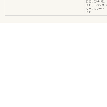
目隠し①YM1型
ＡＦリーベンス
リークミレーネ 
ＳＦ