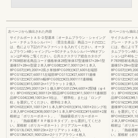
左ページから抽出された内容
右ページから抽出
サイクルポートＡＳ-Ｄ型基本〔オータムブラウン・シャイング
サイクルポートＡ
レー・ナチュラルシルバー〕〈受注生産品〉商品コードの□□に
グレー・ナチュラ
は、色により下記のアルファベットを入れてください。オータ
には、色により下
ムブラウンABシャイングレーSCナチュラルシルバーVNオプシ
タムブラウンAB
ョンはP.40をご覧ください。公共エクステリア総合カタログ
ションはP.40
P.7838部材名商品コード価格単体28型単体57型連棟57+28×1型
P.7839部材名商
連棟57+28×n型梁２本入8PCG08□□¥17,300112※1１本入
連棟57+28×n型梁
8PCG07□□¥9,2001※2長さ単独8PCG09□□¥27,6001右端部
8PCG07□□¥9,2
8PCG10□□¥27,600111左端部8PCG11□□¥27,600111連棟
8PCG10□□¥27,
8PCG12□□¥27,6001n幅8PCG05□□¥23,0001111連棟幅
8PCG12□□¥27,6
8PCG06□□¥15,00012n+1ブラケット２個入
8PCG06□□¥15
8PCG02ZZ¥9,200112※1１個入8PCG01ZZ¥4,6001※2竪樋（φ４
8PCG02ZZ¥9,2
０）8PCH05□□¥2,300112※3部品8PCG03□□¥11,5001111連棟部
０）8PCH05□□¥2
品8PCG04□□¥8,10012n+1柱は、「標準柱」または「ロング
品8PCG04□□¥8
柱」を選択してください。標準柱２本入
8PCG16□□¥9,2
8PCH02□□¥31,100112※1１本入8PCH01□□¥16,1001※2ロング柱
連棟8PCG18□□
２本入8PCH04□□¥38,000112※1１本入8PCH03□□¥19,6001※2屋
柱」を選択してく
根材は「ポリカーボネート」、「熱線吸収ポリカーボネー
8PCH02□□¥31,
ト」、「熱線遮断ＦＲＰ板ＤＲタイプ」から選択してくださ
２本入8PCH04□□¥
い。屋根材（ポリカーボネート）クリアブルー４枚入
根材は「ポリカー
8PCG13LC¥21,900123n+2クリアマット４枚入
ト」、「熱線遮断
8PCG13MC¥21,900123n+2クリアブラウン４枚入
い。屋根材（ポリ