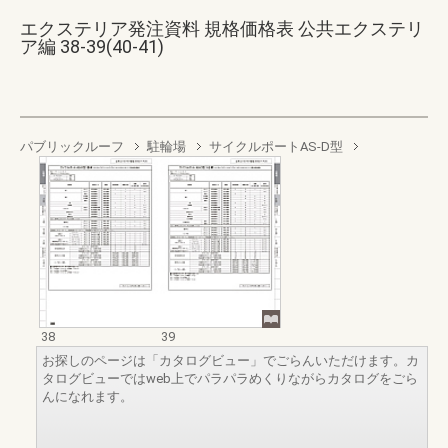
エクステリア発注資料 規格価格表 公共エクステリ
ア編 38-39(40-41)
パブリックルーフ
駐輪場
サイクルポートAS-D型
38
39
お探しのページは「カタログビュー」でごらんいただけます。カ
タログビューではweb上でパラパラめくりながらカタログをごら
んになれます。