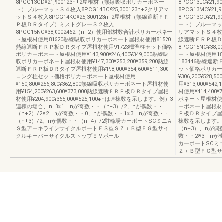
8PCG13CD¥21,900123n+2屋根材（熱線吸収ポリカーボネー
8PCG13LC¥21
ト）ブルーマットＳ４枚入8PCG14BC¥25,300123n+2クリアマ
8PCG13MC¥2
ットＳ４枚入8PCG14KC¥25,300123n+2屋根材（熱線遮断ＦＲ
8PCG13CD¥2
Ｐ板ＤＲタイプ）ミストグレーＳ２枚入
ート）ブルーマットＳ
8PCG15NC¥38,0002462（n+2）使用部材数合計ポリカーボネー
リアマットＳ４枚入8
ト屋根材使用81520熱線吸収ポリカーボネート屋根材使用81520
線遮断ＦＲＰ板Ｄ
熱線遮断ＦＲＰ板ＤＲタイプ屋根材使用91723標準柱セット価格
8PCG15NC¥3
ポリカーボネート屋根材使用¥143,900¥246,400¥349,000熱線吸
ート屋根材使用1
収ポリカーボネート屋根材使用¥147,300¥253,200¥359,200熱線
183446熱線遮
遮断ＦＲＰ板ＤＲタイプ屋根材使用¥198,000¥354,600¥511,300
ット価格ポリカー
ロング柱セット価格ポリカーボネート屋根材使用
¥306,200¥52
¥150,800¥256,800¥362,800熱線吸収ポリカーボネート屋根材使
用¥313,000¥5
用¥154,200¥263,600¥373,000熱線遮断ＦＲＰ板ＤＲタイプ屋根
材使用¥414,400
材使用¥204,900¥365,000¥525,100●nは連棟数を示します。例）3
ボネート屋根材使用¥3
連棟の場合、n=3※1 nが奇数・・（n+3）/2、nが偶数・・
ーボネート屋根材使用¥
（n+2）/2※2 nが奇数・・0、nが偶数・・1※3 nが奇数・・
Ｐ板ＤＲタイプ屋根材使
（n+3）/2、nが偶数・・（n+4）/2駐輪場カーポートSCミニＡ
棟数を示します。
Ｓ型アーキラインサイクルポートＦＳ型ＳＺ︲Ｂ型ＦＧ型サイ
（n+3）、nが偶
クルキーパーサイクルストップＥＶポール
数・・2※3 nが
カーポートSCミ
Ｚ︲Ｂ型ＦＧ型サ