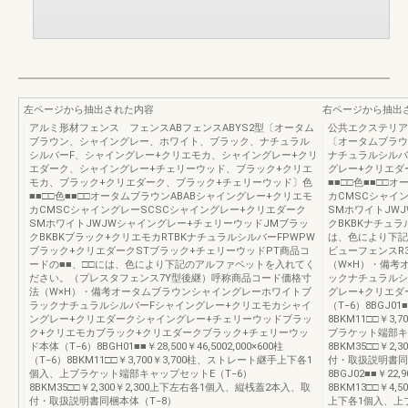
左ページから抽出された内容
右ページから抽出
アルミ形材フェンス フェンスABフェンスABYS2型〔オータム
公共エクステリア総
ブラウン、シャイングレー、ホワイト、ブラック、ナチュラル
〔オータムブラウ
シルバーF、シャイングレー+クリエモカ、シャイングレー+クリ
ナチュラルシルバ
エダーク、シャイングレー+チェリーウッド、ブラック+クリエ
グレー+クリエダ
モカ、ブラック+クリエダーク、ブラック+チェリーウッド〕色
■■□□色■■□□
■■□□色■■□□オータムブラウンABABシャイングレー+クリエモ
カCMSCシャイ
カCMSCシャイングレーSCSCシャイングレー+クリエダーク
SMホワイトJW
SMホワイトJWJWシャイングレー+チェリーウッドJMブラッ
クBKBKナチュラ
クBKBKブラック+クリエモカRTBKナチュラルシルバーFPWPW
は、色により下記
ブラック+クリエダークSTブラック+チェリーウッドPT商品コ
ビューフェンスR
ードの■■、□□には、色により下記のアルファベットを入れてく
（W×H）・備考
ださい。（プレスタフェンス7Y型後継）呼称商品コード価格寸
ックナチュラルシ
法（W×H）・備考オータムブラウンシャイングレーホワイトブ
グレー+クリエダ
ラックナチュラルシルバーFシャイングレー+クリエモカシャイ
（T−6）8BGJ01■
ングレー+クリエダークシャイングレー+チェリーウッドブラッ
8BKM11□□￥3
ク+クリエモカブラック+クリエダークブラック+チェリーウッ
ブラケット端部キ
ド本体（T−6）8BGH01■■￥28,500￥46,5002,000×600柱
8BKM35□□￥2
（T−6）8BKM11□□￥3,700￥3,700柱、ストレート継手上下各1
付・取扱説明書同
個入、上ブラケット端部キャップセットE（T−6）
8BGJ02■■￥22,9
8BKM35□□￥2,300￥2,300上下左右各1個入、縦桟蓋2本入、取
8BKM13□□￥4
付・取扱説明書同梱本体（T−8）
上下各1個入、上