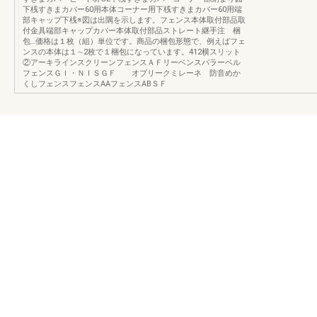
下桟すきまカバー60用本体コーナー用下桟すきまカバー60用端
部キャップ下桟※図は出隅を示します。フェンス本体取付部品取
付金具端部キャップカバー本体取付部品ストレート継手注 梱
包…価格は１枚（組）単位です。商品の梱包形態で、例えばフェ
ンスの本体は１∼2枚で１梱包になっています。412横スリット
②アーキラインスクリーンフェンスＡＦリーベンスパラーベル
フェンスＧＩ・ＮＩＳＧＦ オブリークミレーネ 防音めか
くしフェンスフェンスAAフェンスABＳＦ