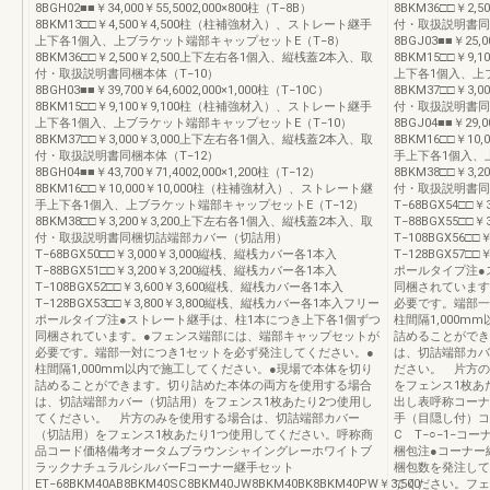
8BGH02■■￥34,000￥55,5002,000×800柱（T−8B）
8BKM36□□￥2
8BKM13□□￥4,500￥4,500柱（柱補強材入）、ストレート継手
付・取扱説明書同
上下各1個入、上ブラケット端部キャップセットE（T−8）
8BGJ03■■￥25,0
8BKM36□□￥2,500￥2,500上下左右各1個入、縦桟蓋2本入、取
8BKM15□□￥9
付・取扱説明書同梱本体（T−10）
上下各1個入、上
8BGH03■■￥39,700￥64,6002,000×1,000柱（T−10C）
8BKM37□□￥3
8BKM15□□￥9,100￥9,100柱（柱補強材入）、ストレート継手
付・取扱説明書同
上下各1個入、上ブラケット端部キャップセットE（T−10）
8BGJ04■■￥29,0
8BKM37□□￥3,000￥3,000上下左右各1個入、縦桟蓋2本入、取
8BKM16□□￥1
付・取扱説明書同梱本体（T−12）
手上下各1個入、
8BGH04■■￥43,700￥71,4002,000×1,200柱（T−12）
8BKM38□□￥3
8BKM16□□￥10,000￥10,000柱（柱補強材入）、ストレート継
付・取扱説明書同
手上下各1個入、上ブラケット端部キャップセットE（T−12）
T−68BGX54□□
8BKM38□□￥3,200￥3,200上下左右各1個入、縦桟蓋2本入、取
T−88BGX55□□
付・取扱説明書同梱切詰端部カバー（切詰用）
T−108BGX56□
T−68BGX50□□￥3,000￥3,000縦桟、縦桟カバー各1本入
T−128BGX57
T−88BGX51□□￥3,200￥3,200縦桟、縦桟カバー各1本入
ポールタイプ注●
T−108BGX52□□￥3,600￥3,600縦桟、縦桟カバー各1本入
同梱されています
T−128BGX53□□￥3,800￥3,800縦桟、縦桟カバー各1本入フリー
必要です。端部一
ポールタイプ注●ストレート継手は、柱1本につき上下各1個ずつ
柱間隔1,000
同梱されています。●フェンス端部には、端部キャップセットが
詰めることができ
必要です。端部一対につき1セットを必ず発注してください。●
は、切詰端部カバ
柱間隔1,000mm以内で施工してください。●現場で本体を切り
ださい。 片方の
詰めることができます。切り詰めた本体の両方を使用する場合
をフェンス1枚あ
は、切詰端部カバー（切詰用）をフェンス1枚あたり2つ使用し
出し表呼称コーナ
てください。 片方のみを使用する場合は、切詰端部カバー
手（目隠し付）コ
（切詰用）をフェンス1枚あたり1つ使用してください。呼称商
C T−○−1−コー
品コード価格備考オータムブラウンシャイングレーホワイトブ
梱包注●コーナー
ラックナチュラルシルバーFコーナー継手セット
梱包数を発注して
ET−68BKM40AB8BKM40SC8BKM40JW8BKM40BK8BKM40PW￥3,500
てください。フェ