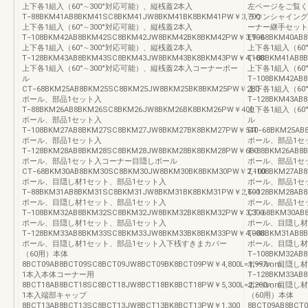
上下各1組入（60°∼300°対応可能）、縦桟蓋2本入
左ページをご覧く
T−88BKM41AB8BKM41SC8BKM41JW8BKM41BK8BKM41PW￥3,700
ラウンシャイング
上下各1組入（60°∼300°対応可能）、縦桟蓋2本入
ーナー継手セット
T−108BKM42AB8BKM42SC8BKM42JW8BKM42BK8BKM42PW￥3,900
ET−68BKM40AB
上下各1組入（60°∼300°対応可能）、縦桟蓋2本入
上下各1組入（60
T−128BKM43AB8BKM43SC8BKM43JW8BKM43BK8BKM43PW￥4,100
T−88BKM41AB8
上下各1組入（60°∼300°対応可能）、縦桟蓋2本入コーナーポー
上下各1組入（60
ル
T−108BKM42AB
CT−68BKM25AB8BKM25SC8BKM25JW8BKM25BK8BKM25PW￥280
上下各1組入（60
ポール、部品1セット入
T−128BKM43AB
T−88BKM26AB8BKM26SC8BKM26JW8BKM26BK8BKM26PW￥400
上下各1組入（60
ポール、部品1セット入
ル
T−108BKM27AB8BKM27SC8BKM27JW8BKM27BK8BKM27PW￥540
CT−68BKM25AB
ポール、部品1セット入
ポール、部品1セ
T−128BKM28AB8BKM28SC8BKM28JW8BKM28BK8BKM28PW￥680
T−88BKM26AB8
ポール、部品1セット入コーナー目隠しポール
ポール、部品1セ
CT−68BKM30AB8BKM30SC8BKM30JW8BKM30BK8BKM30PW￥2,100
T−108BKM27AB
ポール、目隠し材1セット、部品1セット入
ポール、部品1セ
T−88BKM31AB8BKM31SC8BKM31JW8BKM31BK8BKM31PW￥2,600
T−128BKM28AB
ポール、目隠し材1セット、部品1セット入
ポール、部品1セ
T−108BKM32AB8BKM32SC8BKM32JW8BKM32BK8BKM32PW￥3,300
CT−68BKM30AB
ポール、目隠し材1セット、部品1セット入
ポール、目隠し材
T−128BKM33AB8BKM33SC8BKM33JW8BKM33BK8BKM33PW￥4,000
T−88BKM31AB8
ポール、目隠し材1セット、部品1セット入下桟すきまカバー
ポール、目隠し材
（60用）本体
T−108BKM32AB
8BCT09AB8BCT09SC8BCT09JW8BCT09BK8BCT09PW￥4,800L=1,997mm、
ポール、目隠し材
1本入本体コーナー用
T−128BKM33AB
8BCT18AB8BCT18SC8BCT18JW8BCT18BK8BCT18PW￥5,300L=2,200mm、
ポール、目隠し材
1本入端部キャップ
（60用）本体
8BCT13AB8BCT13SC8BCT13JW8BCT13BK8BCT13PW￥1,300
8BCT09AB8BCT