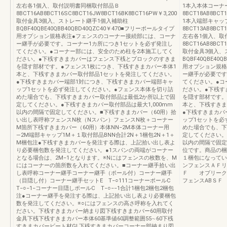
左右各1個入、取付説明書同梱取付部品Ｂ
1本入本体コーナ
8BCT16AB8BCT16SC8BCT16JW8BCT16BK8BCT16PW￥3,200
8BCT18AB8BCT
取付金具3個入、ストレート継手1個入補助柱
1本入端部キャッ
BQBF40QBE40QBB40QBD40QZC40￥470■フリーポールタイプ
8BCT13AB8BCT
用オプション規格表注●フェンスのコーナー接続部には、コーナ
左右各1個入、取
ー継手が必要です。コーナー1カ所につき1セットを必ず発注し
8BCT16AB8BCT
てください。●コーナー部には、安全のため柱を2本施工してく
取付金具3個入、
ださい。●下桟すきまカバーはフェンス下桟とブロックのすきま
BQBF40QBE40
を隠す部材です。●フェンス1枚につき、下桟すきまカバー本体1
用オプション規格
本と、下桟すきまカバー取付部品1セットを発注してください。
ー継手が必要です
●下桟すきまカバー端部1対につき、下桟すきまカバー端部キャ
てください。●コ
ップ1セットを必ず発注してください。●フェンス本体を切り詰
ださい。●下桟す
めた場合でも、下桟すきまカバー取付部品は最低2か所以上で固
を隠す部材です。
定してください。●下桟すきまカバー取付部品は最大1,000mm
本と、下桟すきま
以内の間隔で固定してください。■下桟すきまカバー（60用）拾
●下桟すきまカバ
い出し表呼称フェンスN枚（Nスパン）フェンスN枚＋コーナー
ップ1セットを必
M箇所下桟すきまカバー（60用）本体NN−2M本体コーナー用
めた場合でも、下
―2M端部キャップ1M＋１取付部品BNN合計2N＋1梱包2N＋1＋
定してください。
M梱包注●下桟すきまカバーを発注する際は、上記拾い出し表よ
以内の間隔で固定
り必要梱包数を発注してください。●1スパンの両端がコーナー
位です。商品の梱
となる場合は、2M−1となります。※Nにはフェンスの枚数を、M
１梱包になってい
にはコーナーの箇所数を入れてください。■コーナー継手拾い出
ンフェンスＡＦリ
し表呼称コーナー継手コーナー継手（ポール付）コーナー継手
Ｆ オブリーク
（目隠し付）コーナー継手セットE T−○111コーナーポールC
フェンスABＳＦ
T−○−1−コーナー目隠しポールC T−○−−1合計1梱包2梱包2梱包
注●コーナー継手を発注する際は、上記拾い出し表より必要梱包
数を発注してください。※○にはフェンスの高さ呼称を入れてく
ださい。下桟すきまカバー納まり図下桟すきまカバー60用取付
金具下桟下桟すきまカバー本体60基準値60調整範囲55∼60下桟
すきまカバービート材GL下桟すきまカバーコーナー部納まり図