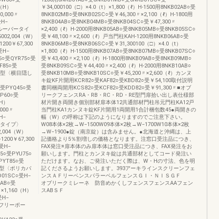
0（H）
￥34,000100（□）×4.0（t）×1,800（ℓ）H-1500用8NKB02AB○受
0,000〃
8NKB02MB○受8NKB02SC○受￥46,300〃×2,100（ℓ）H-1800用
受H‒
8NKB04AB○受8NKB04MB○受8NKB04SC○受￥47,300〃
ルミルーバータイ
×2,400（ℓ）H-2000用8NKB05AB○受8NKB05MB○受8NKB05SC○
5002,004（W）
受￥48,100〃×2,600（ℓ）戸当門柱KAH-1200用8NKB06AB○受
200￥67,300
8NKB06MB○受8NKB06SC○受￥31,300100（□）×4.0（t）
受H‒
×1,800（ℓ）H-1500用8NKB07AB○受8NKB07MB○受8NKB07SC○
75○受QYR75○受
受￥43,400〃×2,100（ℓ）H-1800用8NKB09AB○受8NKB09MB○
YF85○受
受8NKB09SC○受￥44,400〃×2,400（ℓ）H-2000用8NKB10AB○
3RC型〈横目隠し
受8NKB10MB○受8NKB10SC○受￥45,200〃×2,600（ℓ）カンヌ
キ錠KF片開用KCR82○受KAF82○受KBD82○受￥54,100取付説明
5○受PYQ45○受
書同梱両開用KCS82○受KCF82○受KDD82○受￥91,300〃■オブ
YP60○受
リークフェンスRA・RB・RC・RD・RE型門扉拾い出し表仕様部
（H）
材片開き両開き個別部材扉本体12共通部材門柱吊元門柱KA12戸
,000〃
当門柱KA1カンヌキ錠KF片開用1両開用1合計梱包数45●両開きの
H‒
幅（W）の呼称は下記のようになりますのでご注意下さい。
隠しタイプ〉
W08本体×2枚→W−1500W09本体×2枚→W−1700W10本体×2枚
2,004（W）
→W−1900●錠（南京錠）は含みません。●北海道と沖縄は、上
1200￥67,300
記価格より5％割増しの価格となります。注窓口受注品につき、
○受H‒
FAX発注※扉本体のみ扉本体は窓口受注品につき、FAX発注をお
75○受PYU75○
願いします。門柱とカンヌキ錠は共通部材としてコード発注い
受PYT85○受
ただけます。なお、ご発注いただく際は、W・Hの寸法、色を明
3RE型〈ポリカパ
記くださるようお願いします。393アーキラインスクリーンフェ
01SC○受H‒
ンスＡＦリーベンスパラーベルフェンスＧＩ・ＮＩＳＧＦ
2AB○受
オブリークミレーネ 防音めかくしフェンスフェンスAAフェン
〃×1,160（H）
スABＳＦ
受H‒
様（フリーポー