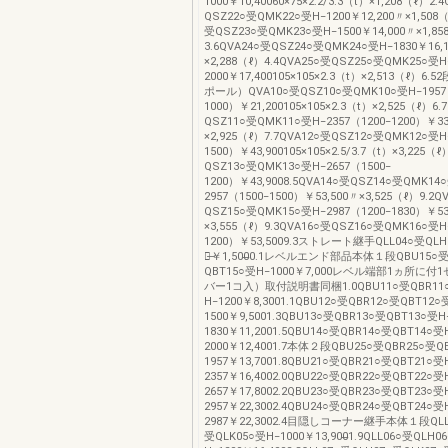
1000￥10,40060×75×2.2/3.3（t）×1,208（ℓ）2.
QSZ22○受QMK22○受H‒1200￥12,200〃×1,508（
受QSZ23○受QMK23○受H‒1500￥14,000〃×1,85
3.6QVA24○受QSZ24○受QMK24○受H‒1830￥16,
×2,288（ℓ）4.4QVA25○受QSZ25○受QMK25○受H
2000￥17,400105×105×2.3（t）×2,513（ℓ）
ポール）QVA10○受QSZ10○受QMK10○受H‒1957
1000）￥21,200105×105×2.3（t）×2,525（ℓ）6.
QSZ11○受QMK11○受H‒2357（1200‒1200）￥33
×2,925（ℓ）7.7QVA12○受QSZ12○受QMK12○受H
1500）￥43,900105×105×2.5/3.7（t）×3,225（
QSZ13○受QMK13○受H‒2657（1500‒
1200）￥43,9008.5QVA14○受QSZ14○受QMK14
2957（1500‒1500）￥53,500〃×3,525（ℓ）9.2Q
QSZ15○受QMK15○受H‒2987（1200‒1830）￥53
×3,555（ℓ）9.3QVA16○受QSZ16○受QMK16○受H
1200）￥53,5009.3ストレート継手QLL04○受QLH
受̶￥1,500̶0.1レベルエンド部品本体１段QBU15○受
QBT15○受H‒1000￥7,000レベル端部1ヵ所に
バー1コ入）取付説明書同梱1.0QBU11○受QBR11○
H‒1200￥8,3001.1QBU12○受QBR12○受QBT12○
1500￥9,5001.3QBU13○受QBR13○受QBT13○受H
1830￥11,2001.5QBU14○受QBR14○受QBT14○受
2000￥12,4001.7本体２段QBU25○受QBR25○受Q
1957￥13,7001.8QBU21○受QBR21○受QBT21○受
2357￥16,4002.0QBU22○受QBR22○受QBT22○受
2657￥17,8002.2QBU23○受QBR23○受QBT23○受
2957￥22,3002.4QBU24○受QBR24○受QBT24○受
2987￥22,3002.4目隠しコーナー継手本体１段QLL
受QLK05○受H‒1000￥13,900̶1.9QLL06○受QLH