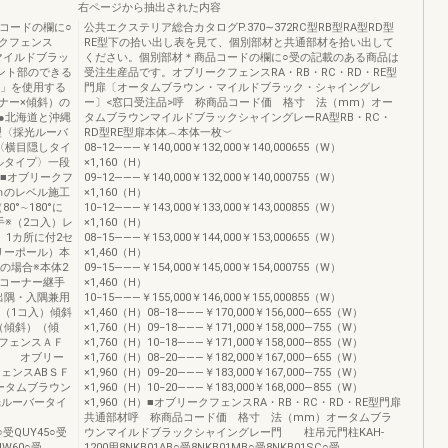
右ページから抽出された内容
品コードの欄に○
公共エクステリア総合カタログP.370∼372RC型RB型RA型RD型
クフェンス
RE型下の拾い出し表を見て、個別部材と共通部材を拾い出して
・マイルドブラッ
ください。個別部材＊商品コードの欄に○受の記載のある商品は
ント部のできる
受注生産品です。オブリークフェンスRA・RB・RC・RD・RE型
手」を使用する
門扉〔オータムブラウン・マイルドブラック・シャイングレ
ナー×傾斜）の
ー〕<窓口受注品>呼 称商品コード価 格寸 法（mm）オー
●北海道と沖縄
タムブラウンマイルドブラックシャイングレーRA型RB・RC・
型〈採光ルーバ
RD型RE型扉本体︵本体一枚︶
〈横目隠しタイ
08−12―――￥140,000￥132,000￥140,000655（W）
ルタイプ〉一段
×1,160（H）
注■オブリークフ
09−12―――￥140,000￥132,000￥140,000755（W）
ｍのレベル施工
×1,160（H）
°∼180°に
10−12―――￥143,000￥133,000￥143,000855（W）
※（2コ入）レ
×1,160（H）
 1カ所に付2セ
08−15―――￥153,000￥144,000￥153,000655（W）
リーポール）本
×1,460（H）
の場合※本体2
09−15―――￥154,000￥145,000￥154,000755（W）
しコーナー継手
×1,460（H）
※出隅・入隅兼用
10−15―――￥155,000￥146,000￥155,000855（W）
（1コ入）傾斜
×1,460（H）08−18―――￥170,000￥156,000―655（W）
（傾斜）（傾
×1,760（H）09−18―――￥171,000￥158,000―755（W）
フェンスＡＦ
×1,760（H）10−18―――￥171,000￥158,000―855（W）
Ｆ オブリー
×1,760（H）08−20―――￥182,000￥167,000―655（W）
ェンスABＳＦ
×1,960（H）09−20―――￥183,000￥167,000―755（W）
ータムブラウン
×1,960（H）10−20―――￥183,000￥168,000―855（W）
光ルーバータイ
×1,960（H）■オブリークフェンスRA・RB・RC・RD・RE型門扉
共通部材呼 称商品コード価 格寸 法（mm）オータムブラ
5○受QUY45○受
ウンマイルドブラックシャイングレー門 柱吊元門柱KAH-
QUW60○受
1200用8NKB01AB○受8NKB01MB○受8NKB01SC○受