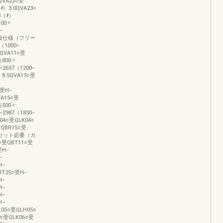
4QVA22○受
ℓ）3.0QVA23○
8（ℓ）
100〃
‒
6.52段仕様（フリー
（1000‒
7QVA11○受
,800〃
‒2657（1200‒
ℓ）8.5QVA13○受
○受H‒
VA15○受
,500〃
‒2987（1830‒
04○受QLK04○
QBR15○受
付1セット必要（カ
受QBT11○受
受H‒
‒
H‒
BT25○受H‒
H‒
H‒
H‒
H‒
05○受QLH05○
06○受QLK06○受