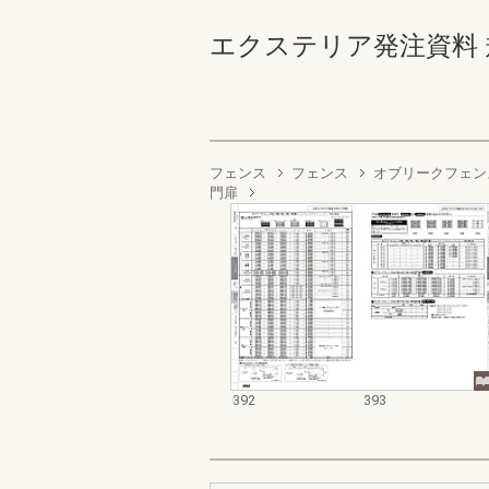
エクステリア発注資料 規格
フェンス
フェンス
オブリークフェンス
門扉
392
393