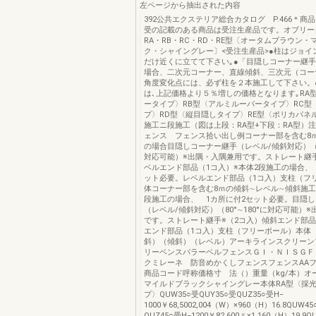
左ページから抽出された内容
392公共エクステリア総合カタログ P.466＊商
受の記載のある商品は受注生産品です。オブリー
RA・RB・RC・RD・RE型〔オータムブラウン
ク・シャイングレー〕<受注生産品>●柱はジョイ
だけ近くに立てて下さい｡●「目隠しコーナー継
場合、二次元コーナー、直線傾斜、三次元（コー
角度変化点には、必ず柱を２本施工して下さい。
は､上記価格より５％増しの価格となります｡RA
ータイプ〉RB型〈アルミルーバータイプ〉RC型
プ〉RD型〈縦目隠しタイプ〉RE型〈ポリカパネ
施工ニ段施工（図は上段：RA型+下段：RA型）
ェンス フェンス拾い出し例コーナー部を含む8
の場合目隠しコーナー継手（レベル/傾斜対応）（80
対応可能）※出隅・入隅兼用です。ストレート継手
ベルエンド部品（1コ入）※本体2段施工の場合、
ット必要。レベルエンド部品（1コ入）支柱（フ
体コーナー部を含む8ｍの傾斜∼レベル∼傾斜施工
段施工の場合、 1カ所に付2セット必要。目隠
（レベル/傾斜対応）（80°∼180°に対応可能）
です。ストレート継手※（2コ入）傾斜エンド部品
エンド部品（1コ入）支柱（フリーポール）本体
斜）（傾斜）（レベル）アーキラインスクリーン
リーベンスパラーベルフェンスＧＩ・ＮＩＳＧ
クミレーネ 防音めかくしフェンスフェンスAAフ
商品コード呼称価格寸 法（）重量（kg/本）オ
マイルドブラックシャイングレー本体RA型〈採
プ〉QUW35○受QUY35○受QUZ35○受H‒
1000￥68,5002,004（W）×960（H）16.8QUW4
QUZ45○受H‒1200￥82,600〃×1,160（H）19.9