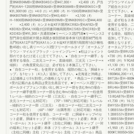
受8NKB04MB○受8NKB04SC○受¥47,300〃 ×2,400（ℓ）戸当
ブラウンマイルド
門柱KAH−1200用8NKB06AB○受8NKB06MB○受8NKB06SC○受
ア総合カタログ 
¥31,300100（□）×4.0（t）×1,800（ℓ）H−1500用8NKB07AB○受
立てて下さい。●
8NKB07MB○受8NKB07SC○受¥43,400〃 ×2,100（ℓ）
コーナー、直線傾
H−1800用8NKB09AB○受8NKB09MB○受8NKB09SC○受¥44,400
は、必ず柱を２本
〃 ×2,400（ℓ）カンヌキ錠KF片開用KCR82○受KAF82○受
使用する場合、二
KBD82○受¥54,100取付説明書同梱両開用KCS82○受KCF82○受
本施工して下さい
KDD82○受¥91,300〃共通部材■リーベンス2型門扉■リーベンス2
する場合、端部の
型門扉仕様部材片開き両開き個別部材扉本体12共通部材門柱吊
追加して下さい。
元門柱KA12戸当門柱KA1カンヌキ錠KF片開用1両開用1合計梱包
価格となります。
数45拾い出し表リーベンス2型フリーポールタイプ〔オータムブ
オータムブラウン
ラウン・マイルドブラック・シャイングレー〕●柱はジョイント
QAB25○受BRU25
部のできるだけ近くに立てて下さい。●「自在コーナー継手」を
×730（H）8.4QA
使用する場合、二次元コーナー、直線傾斜、三次元（コーナー×
×930（H）9.9QA
傾斜） の角度変化点には、必ず柱を２本施工して下さい。
×1,130（H）11.5
●「自在コーナー柱」を使用する場合、端部の他にも「胴縁キャ
〃×1,430（H）13
ップ」を1セット（4コ入）追加して下さい。●北海道と沖縄は、
1800¥66,200〃
上記価格より5％割増しの価格となります。＊商品コードの欄に
BRT26○受H‒800
○受の記載のある商品は受注生産品です。■リーベンス2型フリー
BRU36○受BRT36
ポールタイプフェンス拾い出し例コーナー部を含む8mの場合∼
BRU46○受BRT46○
コーナー継手使用コーナー部を含む8mの場合∼コーナー柱使用
受BRU61○受BRT6
1.レベル∼傾斜のコーナー部（三次元）・自在コーナー継手(二
13.8QAB76○受BR
次元コーナーにも対応可） （70°∼180°に対応可能）1.レベル
×1,730（H）1
∼傾斜のコーナー部（三次元）・自在コーナー柱(二次元コーナ
BWY55○受BYF55○
ーにも対応可） （60°∼180°〈出隅専用〉に対応可能）※自在
1.0BBS56○受BW
コーナー柱を使用する場合、コーナー部 に胴縁キャップ×1セ
1.2BBS57○受BW
ット必要。胴縁キャップ（一対の端末に1セット必要）本体（フ
1.5BBS58○受BW
リ−ポール）ストレート継手（主柱に同梱）胴縁キャップ（一対
1.9BBS59○受BW
の端末に1セット必要）本体（フリ−ポール）ストレート継手
×1,950（ℓ）2.
（主柱に同梱）主柱（フリ−ポール）主柱（フリ−ポール）商品
800¥7,90050×5