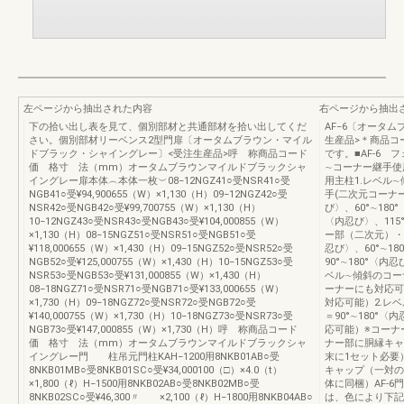
左ページから抽出された内容
右ページから抽出
下の拾い出し表を見て、個別部材と共通部材を拾い出してくだ
AF−6〔オータ
さい。個別部材リーベンス2型門扉〔オータムブラウン・マイル
生産品>＊商品コ
ドブラック・シャイングレー〕<受注生産品>呼 称商品コード
です。■AF-6
価 格寸 法（mm）オータムブラウンマイルドブラックシャ
∼コーナー継手使
イングレー扉本体︵本体一枚︶08−12NGZ41○受NSR41○受
用主柱1.レベル
NGB41○受¥94,900655（W）×1,130（H）09−12NGZ42○受
手(二次元コーナー
NSR42○受NGB42○受¥99,700755（W）×1,130（H）
び〉、60°∼180
10−12NGZ43○受NSR43○受NGB43○受¥104,000855（W）
〈内忍び〉、115
×1,130（H）08−15NGZ51○受NSR51○受NGB51○受
ー部（二次元）・
¥118,000655（W）×1,430（H）09−15NGZ52○受NSR52○受
忍び〉、60°∼1
NGB52○受¥125,000755（W）×1,430（H）10−15NGZ53○受
90°∼180°〈内
NSR53○受NGB53○受¥131,000855（W）×1,430（H）
ベル∼傾斜のコー
08−18NGZ71○受NSR71○受NGB71○受¥133,000655（W）
ーナーにも対応可
×1,730（H）09−18NGZ72○受NSR72○受NGB72○受
対応可能）2.レ
¥140,000755（W）×1,730（H）10−18NGZ73○受NSR73○受
＝90°∼180
NGB73○受¥147,000855（W）×1,730（H）呼 称商品コード
応可能）※コーナ
価 格寸 法（mm）オータムブラウンマイルドブラックシャ
ナー部に胴縁キャ
イングレー門 柱吊元門柱KAH−1200用8NKB01AB○受
末に1セット必要
8NKB01MB○受8NKB01SC○受¥34,000100（□）×4.0（t）
キャップ（一対の
×1,800（ℓ）H−1500用8NKB02AB○受8NKB02MB○受
体に同梱）AF-6
8NKB02SC○受¥46,300〃 ×2,100（ℓ）H−1800用8NKB04AB○
は、色により下記