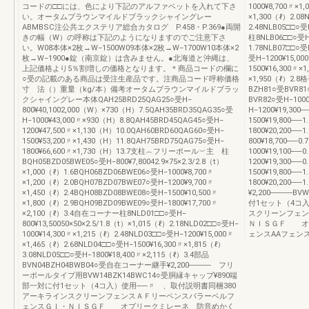
コードの□□には、色により下記のアルファベットを入れて下さ
1000¥8,700〃×1
い。オータムブラウンマイルドブラックシャイングレー
×1,300（ℓ）2.08
ABMBSC注公共エクステリア総合カタログ P.458・P.369●両開
2.48NLB05□□○
きの幅（W）の呼称は下記のようになりますのでご注意下さ
柱8NLB06□□○受H‒
い。W08本体×2枚→W−1500W09本体×2枚→W−1700W10本体×2
1.78NLB07□□○受
枚→W−1900●錠（南京錠）は含みません。●北海道と沖縄は、
受H‒1200¥15,00
上記価格より5％割増しの価格となります。＊商品コードの欄に
1500¥16,300〃×
○受の記載のある商品は受注生産品です。注商品コード呼称価格
×1,950（ℓ）2
寸 法（）重量（kg/本）備考オータムブラウンマイルドブラッ
BZH81○受BVR81
クシャイングレー本体QAH25BRD25QAG25○受H‒
BVR82○受H‒1000
800¥40,1002,000（W）×730（H）7.5QAH35BRD35QAG35○受
H‒1200¥19,300
H‒1000¥43,000〃×930（H）8.8QAH45BRD45QAG45○受H‒
1500¥19,800──
1200¥47,500〃×1,130（H）10.0QAH60BRD60QAG60○受H‒
1800¥20,200─
1500¥53,200〃×1,430（H）11.8QAH75BRD75QAG75○受H‒
800¥18,700──0
1800¥66,600〃×1,730（H）13.7支柱︵フリーポール︶主 柱
1000¥19,100──
BQH05BZD05BWE05○受H‒800¥7,80042.9×75×2.3/2.8（t）
1200¥19,300──
×1,000（ℓ）1.6BQH06BZD06BWE06○受H‒1000¥8,700〃
1500¥19,800──
×1,200（ℓ）2.0BQH07BZD07BWE07○受H‒1200¥9,700〃
1800¥20,200
×1,450（ℓ）2.4BQH08BZD08BWE08○受H‒1500¥10,500〃
¥2,200────B
×1,800（ℓ）2.9BQH09BZD09BWE09○受H‒1800¥17,700〃
付1セット（4コ
×2,100（ℓ）3.4自在コーナー柱8NLD01□□○受H‒
スクリーンフェン
800¥13,50050×50×2.5/1.8（t）×1,015（ℓ）2.18NLD02□□○受H‒
ＮＩＳＧＦ オ
1000¥14,300〃×1,215（ℓ）2.48NLD03□□○受H‒1200¥15,000〃
ェンスAAフェンス
×1,465（ℓ）2.68NLD04□□○受H‒1500¥16,300〃×1,815（ℓ）
3.08NLD05□□○受H‒1800¥18,400〃×2,115（ℓ）3.4部品
BVN04BZH04BWB04○受自在コーナー継手¥2,200──── フリ
ーポールタイプ用BVW14BZK14BWC14○受胴縁キャップ¥890端
部一対に付1セット（4コ入）使用──〃 、取付説明書同梱380
アーキラインスクリーンフェンスＡＦリーベンスパラーベルフ
ェンスＧＩ・ＮＩＳＧＦ オブリークミレーネ 防音めかく