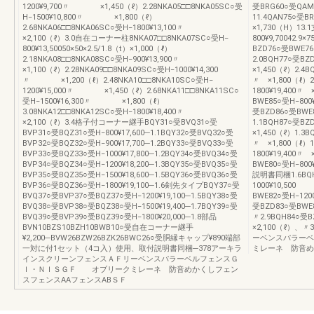
1200¥9,700〃 ×1,450（ℓ）2.28NKA05□□8NKA05SC○受
受BRG60○受QAM6
H‒1500¥10,800〃 ×1,800（ℓ）
11.4QAN75○受B
2.68NKA06□□8NKA06SC○受H‒1800¥13,100〃
×1,730（H）13
×2,100（ℓ）3.0自在コーナー柱8NKA07□□8NKA07SC○受H‒
800¥9,70042.9×
800¥13,50050×50×2.5/1.8（t）×1,000（ℓ）
BZD76○受BWE76
2.18NKA08□□8NKA08SC○受H‒900¥13,900〃
2.0BQH77○受BZ
×1,100（ℓ）2.28NKA09□□8NKA09SC○受H‒1000¥14,300
×1,450（ℓ）2.4B
〃 ×1,200（ℓ）2.48NKA10□□8NKA10SC○受H‒
〃 ×1,800（ℓ）2
1200¥15,000〃 ×1,450（ℓ）2.68NKA11□□8NKA11SC○
1800¥19,400〃
受H‒1500¥16,300〃 ×1,800（ℓ）
BWE85○受H‒800¥
3.08NKA12□□8NKA12SC○受H‒1800¥18,400〃
受BZD86○受BWE8
×2,100（ℓ）3.4格子付コーナー継手BQY31○受BVQ31○受
1.1BQH87○受BZ
BVP31○受BQZ31○受H‒800¥17,600─1.1BQY32○受BVQ32○受
×1,450（ℓ）1.3B
BVP32○受BQZ32○受H‒900¥17,700─1.2BQY33○受BVQ33○受
〃 ×1,800（ℓ）1
BVP33○受BQZ33○受H‒1000¥17,800─1.2BQY34○受BVQ34○受
1800¥19,400〃
BVP34○受BQZ34○受H‒1200¥18,200─1.3BQY35○受BVQ35○受
BWE80○受H‒800¥
BVP35○受BQZ35○受H‒1500¥18,600─1.5BQY36○受BVQ36○受
説明書同梱1.6BQH
BVP36○受BQZ36○受H‒1800¥19,100─1.6剣先タイプBQY37○受
1000¥10,500
BVQ37○受BVP37○受BQZ37○受H‒1200¥19,100─1.5BQY38○受
BWE82○受H‒12
BVQ38○受BVP38○受BQZ38○受H‒1500¥19,400─1.7BQY39○受
受BZD83○受BWE
BVQ39○受BVP39○受BQZ39○受H‒1800¥20,000─1.8部品
〃2.9BQH84○受
BVN10BZS10BZH10BWB10○受自在コーナー継手
×2,100（ℓ）
¥2,200─BVW26BZW26BZK26BWC26○受胴縁キャップ¥890端部
ーベンスパラー
一対に付1セット（4コ入）使用、取付説明書同梱─378アーキラ
ミレーネ 防音め
インスクリーンフェンスＡＦリーベンスパラーベルフェンスＧ
Ｉ・ＮＩＳＧＦ オブリークミレーネ 防音めかくしフェン
スフェンスAAフェンスABＳＦ