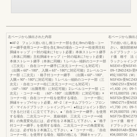
左ページから抽出された内容
右ページから抽出
■AF-2 フェンス拾い出し例コーナー部を含む8mの場合∼コー
下の拾い出し表を
ナー継手使用コーナー部を含む8mの場合∼コーナー柱使用主柱
さい。個別部材A
胴縁キャップ（一対の端末に1セット必要）本体ストレート継手
ルドブラック・シ
（本体に同梱）主柱胴縁キャップ（一対の端末に1セット必要）
ド価 格寸 法（
本体ストレート継手（本体に同梱）1.レベル∼傾斜のコーナー部
ラックシャイングレ
（三次元）・自在コーナー継手(二次元コーナーにも対応可）
NSE41○受NSF41
（出隅＝60°∼180°、入隅＝65°∼180°に対応可能）2.レベルコー
09‒12NDZ42○受
ナー部（二次元）・格子付コーナー継手 （出隅＝60°∼180°、
¥92,100755（W
入隅＝90°∼180°に対応可能）1.レベル∼傾斜のコーナー部（三
NSF43○受NCZ43
次元）・自在コーナー柱(二次元コーナーにも対応可）
15NDZ51○受NSE
（60°∼180°〈出隅専用〉に対応可能）2.レベルコーナー部（二
×1,430（H）09‒
次元）・コーナー柱 （60°∼180°〈出隅専用〉に対応可能）※
¥115,000755（
コーナー柱・自在コーナー柱を使用する場合、 コーナー部に
NSF53○受NCZ53
胴縁キャップ×1セット必要。AF−2〔オータムブラウン・ブロン
18NDZ71○受NSE
ズ・マイルドブラック・シャイングレー〕●柱はジョイント部の
×1,730（H）09‒
できるだけ近くに立てて下さい。●「自在コーナー継手」を使用
¥129,000755（
する場合、二次元コーナー、直線傾斜、三次元（コーナー×傾
NSF73○受NCZ7
斜）の角度変化点には、必ず柱を２本施工して下さい。●「格子
コード価 格寸 
付コーナー継手」を使用する場合、二次元コーナーの角度変化
ドブラックシャイ
点には、必ず柱を２本施工して下さい。●「コーナー柱」「自在
8NKB01AB○受8N
コーナー柱」を使用する場合、端部の他にも「胴縁キャップ」
¥34,000100（□