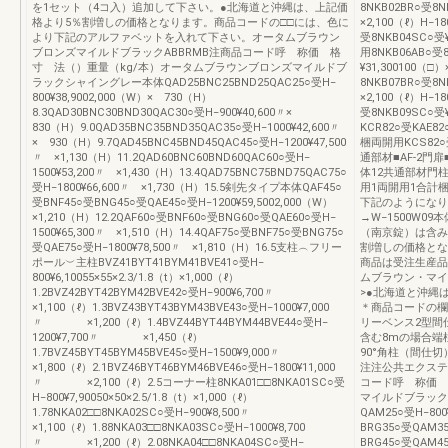
を1セット（4コ入）追加して下さい。●北海道と沖縄は、上記価
8NKB02BR○受8
格より5％割増しの価格となります。商品コードの□□には、色に
×2,100（ℓ）H−1
より下記のアルファベットを入れて下さい。オータムブラウン
受8NKB04SC○受
ブロンズマイルドブラックABBRMB注商品コード呼 称価 格
用8NKB06AB○受
寸 法（）重量（kg/本）オータムブラウンブロンズマイルドブ
¥31,300100（□
ラックシャイングレー本体QAD25BNC25BND25QAC25○受H‒
8NKB07BR○受8
800¥38,9002,000（W）× 730（H）
×2,100（ℓ）H−1
8.3QAD30BNC30BND30QAC30○受H‒900¥40,600〃×
受8NKB09SC○
830（H）9.0QAD35BNC35BND35QAC35○受H‒1000¥42,600〃
KCR82○受KAE8
× 930（H）9.7QAD45BNC45BND45QAC45○受H‒1200¥47,500
梱両開用KCS82○受
〃 ×1,130（H）11.2QAD60BNC60BND60QAC60○受H‒
通部材■AF-2門
1500¥53,200〃 ×1,430（H）13.4QAD75BNC75BND75QAC75○
体12共通部材門柱
受H‒1800¥66,600〃 ×1,730（H）15.5剣先タイプ本体QAF45○
用1両開用1合計
受BNF45○受BNG45○受QAE45○受H‒1200¥59,5002,000（W）
下記のようになり
×1,210（H）12.2QAF60○受BNF60○受BNG60○受QAE60○受H‒
→W−1500W09本
1500¥65,300〃 ×1,510（H）14.4QAF75○受BNF75○受BNG75○
（南京錠）は含み
受QAE75○受H‒1800¥78,500〃 ×1,810（H）16.5支柱︵フリー
割増しの価格とな
ポール︶主柱BVZ41BYT41BYM41BVE41○受H‒
商品は受注生産品
800¥6,10055×55×2.3/1.8（t）×1,000（ℓ）
ムブラウン・マイ
1.2BVZ42BYT42BYM42BVE42○受H‒900¥6,700〃
>●北海道と沖縄
×1,100（ℓ）1.3BVZ43BYT43BYM43BVE43○受H‒1000¥7,000
＊商品コードの欄
〃 ×1,200（ℓ）1.4BVZ44BYT44BYM44BVE44○受H‒
リーベンス2型間
1200¥7,700〃 ×1,450（ℓ）
含む8mの場合端
1.7BVZ45BYT45BYM45BVE45○受H‒1500¥9,000〃
90°角柱（間仕切
×1,800（ℓ）2.1BVZ46BYT46BYM46BVE46○受H‒1800¥11,000
注注公共エクステリア
〃 ×2,100（ℓ）2.5コーナー柱8NKA01□□8NKA01SC○受
コード呼 称価 
H‒800¥7,90050×50×2.5/1.8（t）×1,000（ℓ）
マイルドブラックシ
1.78NKA02□□8NKA02SC○受H‒900¥8,500〃
QAM25○受H‒800
×1,100（ℓ）1.88NKA03□□8NKA03SC○受H‒1000¥8,700
BRG35○受QAM35
〃 ×1,200（ℓ）2.08NKA04□□8NKA04SC○受H‒
BRG45○受QAM45