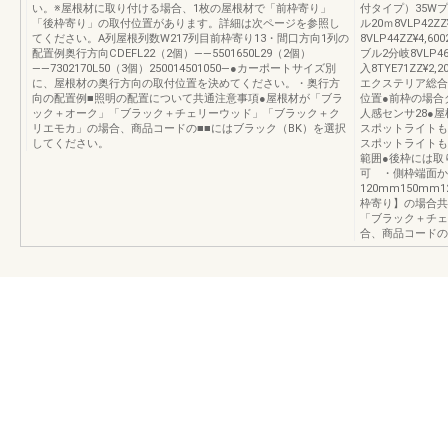
い。※屋根材に取り付ける場合、1枚の屋根材で「前枠寄り」
付タイプ）35Wプラグ
「後枠寄り」の取付位置があります。詳細は次ページを参照し
ル20ｍ8VLP42ZZ
てください。A列屋根列数W217列目前枠寄り13・間口方向1列の
8VLP44ZZ¥4,60
配置例奥行方向CDEFL22（2個）――5501650L29（2個）
ブル2分岐8VLP46
――7302170L50（3個）250014501050―●カーポートサイズ別
入8TYE71ZZ¥2,
に、屋根材の奥行方向の取付位置を決めてください。・奥行方
エクステリア総合
向の配置例■照明の配置について共通注意事項●屋根材が「ブラ
位置●前枠の場合
ック＋オーク」「ブラック＋チェリーウッド」「ブラック＋ク
人感センサ28●
リエモカ」の場合、商品コードの■■にはブラック（BK）を選択
スポットライトも
してください。
スポットライトも
範囲●後枠には取
可 ・側枠端面か
120mm150m
枠寄り】の場合共
「ブラック＋チェ
合、商品コードの