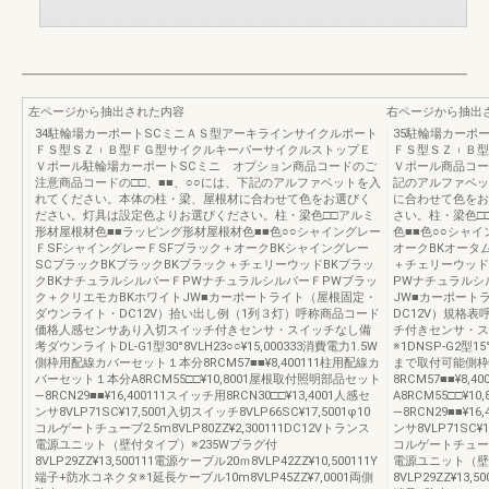
左ページから抽出された内容
右ページから抽出
34駐輪場カーポートSCミニＡＳ型アーキラインサイクルポート
35駐輪場カーポ
ＦＳ型ＳＺ︲Ｂ型ＦＧ型サイクルキーパーサイクルストップＥ
ＦＳ型ＳＺ︲Ｂ型
Ｖポール駐輪場カーポートSCミニ オプション商品コードのご
Ｖポール商品コー
注意商品コードの□□、■■、○○には、下記のアルファベットを入
記のアルファベッ
れてください。本体の柱・梁、屋根材に合わせて色をお選びく
に合わせて色をお
ださい。灯具は設定色よりお選びください。柱・梁色□□アルミ
さい。柱・梁色□
形材屋根材色■■ラッピング形材屋根材色■■色○○シャイングレー
色■■色○○シャ
ＦSFシャイングレーＦSFブラック＋オークBKシャイングレー
オークBKオータ
SCブラックBKブラックBKブラック＋チェリーウッドBKブラッ
＋チェリーウッド
クBKナチュラルシルバーＦPWナチュラルシルバーＦPWブラッ
PWナチュラルシ
ク＋クリエモカBKホワイトJW■カーポートライト（屋根固定・
JW■カーポート
ダウンライト・DC12V）拾い出し例（1列３灯）呼称商品コード
DC12V）規格
価格人感センサあり入切スイッチ付きセンサ・スイッチなし備
チ付きセンサ・ス
考ダウンライトDL-G1型30°8VLH23○○¥15,000333消費電力1.5W
※1DNSP-G2型15
側枠用配線カバーセット１本分8RCM57■■¥8,400111柱用配線カ
まで取付可能側枠
バーセット１本分A8RCM55□□¥10,8001屋根取付照明部品セット
8RCM57■■¥8
―8RCN29■■¥16,400111スイッチ用8RCN30□□¥13,4001人感セ
A8RCM55□□¥
ンサ8VLP71SC¥17,5001入切スイッチ8VLP66SC¥17,5001φ10
―8RCN29■■¥16
コルゲートチューブ2.5m8VLP80ZZ¥2,300111DC12Vトランス
ンサ8VLP71SC¥1
電源ユニット（壁付タイプ）※235Wプラグ付
コルゲートチューブ2.
8VLP29ZZ¥13,500111電源ケーブル20ｍ8VLP42ZZ¥10,500111Y
電源ユニット（壁
端子+防水コネクタ※1延長ケーブル10m8VLP45ZZ¥7,0001両側
8VLP29ZZ¥13,