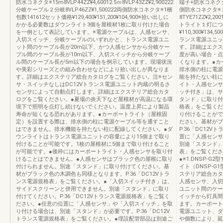
防水コネクタ※15m8VLP44ZZ¥4,60012.5ｍ8VLP43ZZ¥2,900222
端子+防水コネクタ※
分岐ケーブル２分岐8VLP46ZZ¥1,500222両側防水コネクタ※1梱
側防水コネクタ※
包数141612セット価格¥129,400¥151,200¥104,900※拾い出しに
8TYE71ZZ¥2
かかる必要数はダウンライト3個を屋根材1枚に取り付けた場合
トライト１灯につ
を一例として表記しています。※電源ケーブルは、人感センサ、
¥110,300¥13
入切スイッチ、分岐ケーブルのいずれかと、トランス電源ユニ
ランス電源ユニッ
ット間のケーブル長が20m以下、かつ人感センサから分岐ケー
す。詳細はエクス
ブル間のケーブル長が10m以下、入切スイッチから分岐ケーブ
度が高い場合・点
ル間のケーブル長が5m以下の場合を例示しています。現場状況
くなります。●カ
や美彩シリーズとの組み合わせなどにより拾い出しが異なりま
排水側の柱に電源
す。詳細はエクステリア総合カタログをご覧ください。注※セン
能を持たない柱に
サ・スイッチなしはDC12Vトランス電源ユニット内蔵の明るさ
イト・人感センサ
センサによって自動点灯します。詳細はエクステリア総合カタ
ッチ付き」は、サ
ログをご覧ください。●夏場の炎天下など屋根材が高温になる環
タンド」に取り付け
境下で照明を点灯し続けないでください。温度上昇により製品
格表」をご覧くだ
寿命が短くなる恐れがあります。●カーポートライト（屋根固
り付けることがで
定）を設置する際は、排水側の柱に電源ケーブル等を通すこと
ださい。基材がブ
はできません。排水機能を持たない柱に配線してください。●ダ
P.36「DC12
ウンライトはトランス電源ユニットの容量により15個まで取り
置に「人感センサ
付けることが可能です。1枚の屋根材に5個まで取り付けること
別途「スタンド」が
が可能です。●後枠にはカーポートライト・人感センサを取り付
表」をご覧くださ
けることはできません。●人感センサはブラック色の屋根に取り
●※1.DNSP-
付けられません。別途「スタンド」に取り付けてください。基
イト（DNSP-
材がブラック色の木調色も同様となります。P.36「DC12Vトラ
ステリア総合カタ
ンス電源規格表」をご覧ください。●「入切スイッチ付き」は、
人感センサ、入切
サイドスクリーンと併用できません。別途「スタンド」に取り
ユニット間のケー
付けてください。P.36「DC12Vトランス電源規格表」をご覧く
イッチから灯具間
ださい。●任意の位置に「人感センサ」や「入切スイッチ」を取
ます。カーポート
り付ける場合は、別途「スタンド」が必要です。P.36「DC12V
電源ユニット、ダ
トランス電源規格表」をご覧ください。●埋設配管部品は別途ご
や個数により、延