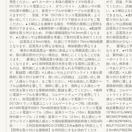
用意ください。●※1.カーポート本体の屋根サイズや柱長さ、
ので、別途、P.3
DC12Vトランス電源ユニット、ダウンライト、人感センサの取
てください。詳細
付位置や個数により、延長ケーブルや分岐ケーブルが必要とな
い。●３棟以上を
りますので、 別途、P.36「DC12Vトランス電源規格表」より
できません。●連
拾い出してください。詳細はエクステリア総合カタログをご覧
取り付けるため、
ください。●３棟以上を連棟する場合、中間部の屋根には照明を
感センサは感知範
取付けできません。●連棟部材への配線はできません。●配線用
設置高さ2.5mの
側枠を取り付けるため、片側の屋根端部が14.5mm長くなりま
ます。設置高さが
す。●人感センサは感知範囲を考慮して取付位置を決めてくださ
衣の表面温度は一
い。 -設置高さ2.5mの場合、GL面にて半径約1.75mが検知範囲
露出部分が少ない
となります。設置高さが異なる場合は、検知範囲が異なりま
す。 -夏場など
す。 -着衣の表面温度は一般的に体温よりも周囲温度に近いた
なります。●※3
め、肌の露出部分が少ない場合は、検知しにくくなることがあ
は、紫外線により
ります。 -夏場など周囲温度が体温に近づいた時には検知しに
ーポートライト（
くくなります。●※2.長時間直射日光等を受ける場所に設置した
拾い出し例本体：
ものは、紫外線により多少の変色が見られる可能性がありま
ンサありダウンス
す。配線図（模式図）※人感センサおよびダウンライト３個を屋
（模式図）※人感
根材に取り付ける例です。拾い出しの詳細は、上記拾い出し例
取り付ける例です
の「人感センサあり」をご覧ください。※柱を経由した電源ケー
て、側枠に通しま
ブルは後枠内を通して、側枠に通します。側枠より人感センサ
屋根材内部に配線
や灯具を取り付ける屋根材内部に配線を通してください。※後枠
す際は、コルゲー
に電源ケーブルを通す際は、コルゲートチューブを使用してく
ットライトダウン
ださい。柱埋設配管ダウンライト人感センサ電源ケーブル
感センサ柱埋設配
DC12Vトランス電源ユニットコルゲートチューブ柱（排水側）
コルゲートチュー
AC100V電源半径約1.75m前枠側住宅側コンセントトランス電源
格必要数合計ダウ
ユニット電源ケーブル（20ｍ）延長ケーブル（10ｍ）配線用側
15°8VLH15JW
枠分岐ケーブル（２分岐）延長ケーブル（2.5ｍ）柱人感センサ
8RCM57PW¥8,
ダウンライト後枠側人感センサ感知範囲後枠側前枠側１列目A列
―8RCN29PW¥16
目・・・・２列目前枠後枠DＤCFE間口方向●後枠を1列目として
8VLP71SC¥17
【照明を取り付ける屋根材】を何列目にするか決めてくださ
2.5m8VLP80Z