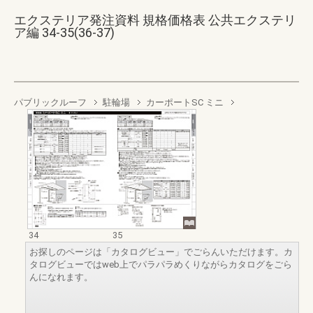
エクステリア発注資料 規格価格表 公共エクステリ
ア編 34-35(36-37)
パブリックルーフ
駐輪場
カーポートSC ミニ
34
35
お探しのページは「カタログビュー」でごらんいただけます。カ
タログビューではweb上でパラパラめくりながらカタログをごら
んになれます。